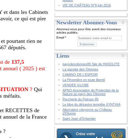
pétition
VIE DE CHÂTEAU N°9 juin 2016
CY et dans les Cabinets
avoir, ce qui est pire
Newsletter Abonnez-Vous
Abonnez-vous pour être averti des nouveaux
articles publiés.
Email
 et pourtant rien ne
567 députés.
Liens
st de
137,5
paysdesolonnes85 Site de l'INSOLITE
t annuel ( 2025 ) est
La gazette des Olonnes
CAMINO DE L'ESPOIR
La Pironnière en toute liberté
VENDEE GLOBE
SITUATION
?
Qui
APNO Association de Protection de la
Nature au pays des Olonnes
s méfaits.
Porcherie du Poiroux 85
Le blog du désastre tempête XYNTHIA
udget RECETTES de
Alternative citoyenne au Château
d'Olonne
et annuel de la France
Saint Jean d'Orbestier
a ?