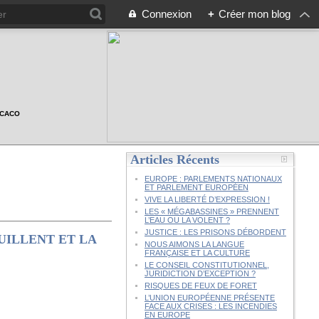
Connexion
+
Créer mon blog
n CACO
Articles Récents
EUROPE : PARLEMENTS NATIONAUX
ET PARLEMENT EUROPÉEN
VIVE LA LIBERTÉ D’EXPRESSION !
LES « MÉGABASSINES » PRENNENT
L’EAU OU LA VOLENT ?
JUSTICE : LES PRISONS DÉBORDENT
UILLENT ET LA
NOUS AIMONS LA LANGUE
FRANÇAISE ET LA CULTURE
LE CONSEIL CONSTITUTIONNEL,
JURIDICTION D’EXCEPTION ?
RISQUES DE FEUX DE FORET
L’UNION EUROPÉENNE PRÉSENTE
FACE AUX CRISES : LES INCENDIES
EN EUROPE