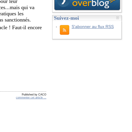
pour leur
ces...mais qui va
ratiques les
Suivez-moi
as sanctionnés.
S'abonner au flux RSS
cle ! Faut-il encore
Published by CACO
commenter cet article
…