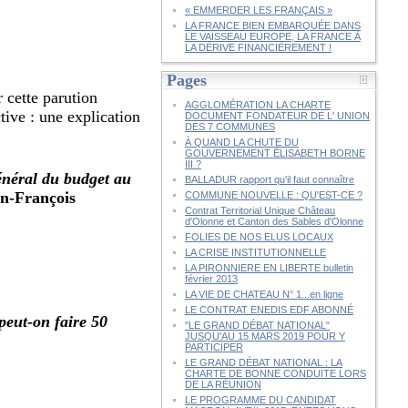
« EMMERDER LES FRANÇAIS »
LA FRANCE BIEN EMBARQUÉE DANS
LE VAISSEAU EUROPE, LA FRANCE À
LA DÉRIVE FINANCIÈREMENT !
Pages
 cette parution
AGGLOMÉRATION LA CHARTE
tive : une explication
DOCUMENT FONDATEUR DE L' UNION
DES 7 COMMUNES
À QUAND LA CHUTE DU
GOUVERNEMENT ÉLISABETH BORNE
III ?
énéral du budget au
BALLADUR rapport qu'il faut connaître
ean-François
COMMUNE NOUVELLE : QU'EST-CE ?
Contrat Territorial Unique Château
d'Olonne et Canton des Sables d'Olonne
FOLIES DE NOS ELUS LOCAUX
LA CRISE INSTITUTIONNELLE
LA PIRONNIERE EN LIBERTE bulletin
février 2013
LA VIE DE CHATEAU N° 1...en ligne
LE CONTRAT ENEDIS EDF ABONNÉ
eut-on faire 50
"LE GRAND DÉBAT NATIONAL"
JUSQU'AU 15 MARS 2019 POUR Y
PARTICIPER
LE GRAND DÉBAT NATIONAL : LA
CHARTE DE BONNE CONDUITE LORS
DE LA RÉUNION
LE PROGRAMME DU CANDIDAT