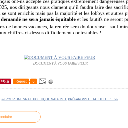
ançais ont-ils accepté ces pratiques extrêmement dangereuses 
025, nos dirigeants nous clament qu’il faudra faire des sacrifi
s se sont enrichis mais pas la majorité et les lobbys et autres p
t demandé ne sera jamais équitable
et les fautifs ne seront p
ez de bonnes vacances, la rentrée sera douloureuse...sauf mira
aux chiffres ci-dessus difficilement contestables !
DOCUMENT À VOUS FAIRE PEUR
Repost
0
<< POUR UNE VRAIE POLITIQUE NATALISTE
PRÉPARONS LE 14 JUILLET :... >>
mentaire