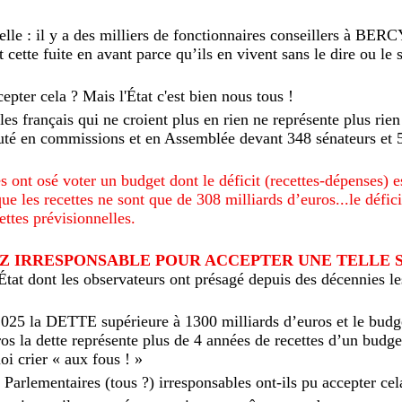
chelle : il y a des milliers de fonctionnaires conseillers à BER
 cette fuite en avant parce qu’ils en vivent sans le dire ou le s
cepter cela ? Mais l'État c'est bien nous tous !
les français qui ne croient plus en rien ne représente plus rien
cuté en commissions et en Assemblée devant 348 sénateurs et 
és ont osé voter un budget dont le déficit (recettes-dépenses) e
ue les recettes ne sont que de 308 milliards d’euros...le défici
ttes prévisionnelles.
SEZ IRRESPONSABLE POUR ACCEPTER UNE TELLE 
n État dont les observateurs ont présagé depuis des décennies le
2025 la DETTE supérieure à 1300 milliards d’euros et le b
ros la dette représente plus de 4 années de recettes d’un budg
uoi crier « aux fous ! »
arlementaires (tous ?) irresponsables ont-ils pu accepter cel