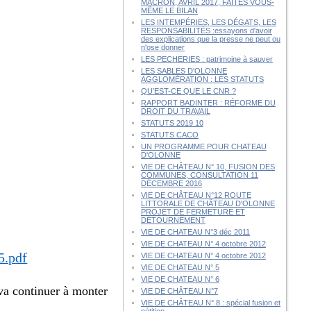
MACRON, AVRIL 2017, FAITES VOUS-
MÊME LE BILAN
LES INTEMPÉRIES, LES DÉGATS, LES
RESPONSABILITÉS :essayons d'avoir
des explications que la presse ne peut ou
n'ose donner
LES PECHERIES : patrimoine à sauver
LES SABLES D'OLONNE
AGGLOMÉRATION : LES STATUTS
QU’EST-CE QUE LE CNR ?
RAPPORT BADINTER : RÉFORME DU
DROIT DU TRAVAIL
STATUTS 2019 10
STATUTS CACO
UN PROGRAMME POUR CHATEAU
D'OLONNE
VIE DE CHÂTEAU N° 10, FUSION DES
COMMUNES, CONSULTATION 11
DÉCEMBRE 2016
VIE DE CHÂTEAU N°12 ROUTE
LITTORALE DE CHÂTEAU D'OLONNE
PROJET DE FERMETURE ET
DÉTOURNEMENT
VIE DE CHATEAU N°3 déc 2011
VIE DE CHATEAU N° 4 octobre 2012
5.pdf
VIE DE CHATEAU N° 4 octobre 2012
VIE DE CHATEAU N° 5
VIE DE CHATEAU N° 6
 va continuer à monter
VIE DE CHÂTEAU N°7
VIE DE CHÂTEAU N° 8 : spécial fusion et