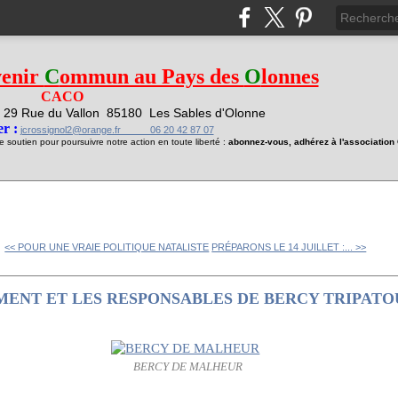
venir
C
ommun au Pays des
O
lonnes
CACO
29 Rue du Vallon
85180 Les Sables d'Olonne
1
r :
jcrossignol2@orange.fr 06 20 42 87 07
soutien pour poursuivre notre action en toute liberté :
abonnez-vous, adhérez à l'associatio
<< POUR UNE VRAIE POLITIQUE NATALISTE
PRÉPARONS LE 14 JUILLET :... >>
MENT ET LES RESPONSABLES DE BERCY TRIPATO
BERCY DE MALHEUR