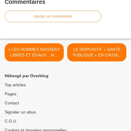
Commentaires
Ajouter un commentaire
< LES HOMMES NAISSENT
LE DISPOSITIF « SANTÉ
LIBRES ET ÉGAUX ...MAI
PUBLIQUE » EN CAUSE :
1789/AOUT 1789 ET JUIN
EST-CE LE MODÈLE
2024/ AOÛT 2024
D’ÉCHEC DU SERVICE
PUBLIC ? >
Hébergé par Overblog
Top articles
Pages
Contact
Signaler un abus
C.G.U.
Cookies et données personnelles