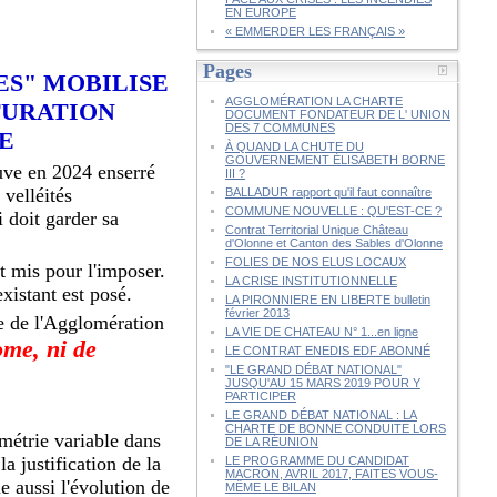
EN EUROPE
« EMMERDER LES FRANÇAIS »
Pages
ES" MOBILISE
AGGLOMÉRATION LA CHARTE
TURATION
DOCUMENT FONDATEUR DE L' UNION
DES 7 COMMUNES
E
À QUAND LA CHUTE DU
GOUVERNEMENT ÉLISABETH BORNE
ouve en 2024 enserré
III ?
 velléités
BALLADUR rapport qu'il faut connaître
COMMUNE NOUVELLE : QU'EST-CE ?
 doit garder sa
Contrat Territorial Unique Château
d'Olonne et Canton des Sables d'Olonne
FOLIES DE NOS ELUS LOCAUX
 mis pour l'imposer.
LA CRISE INSTITUTIONNELLE
xistant est posé.
LA PIRONNIERE EN LIBERTE bulletin
février 2013
 de l'Agglomération
LA VIE DE CHATEAU N° 1...en ligne
ome, ni de
LE CONTRAT ENEDIS EDF ABONNÉ
"LE GRAND DÉBAT NATIONAL"
JUSQU'AU 15 MARS 2019 POUR Y
PARTICIPER
LE GRAND DÉBAT NATIONAL : LA
CHARTE DE BONNE CONDUITE LORS
métrie variable dans
DE LA RÉUNION
a justification de la
LE PROGRAMME DU CANDIDAT
MACRON, AVRIL 2017, FAITES VOUS-
e aussi l'évolution de
MÊME LE BILAN