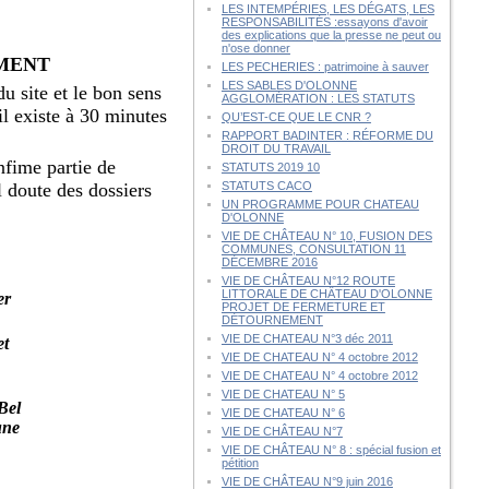
LES INTEMPÉRIES, LES DÉGATS, LES
RESPONSABILITÉS :essayons d'avoir
des explications que la presse ne peut ou
n'ose donner
EMENT
LES PECHERIES : patrimoine à sauver
LES SABLES D'OLONNE
u site et le bon sens
AGGLOMÉRATION : LES STATUTS
il existe à 30 minutes
QU’EST-CE QUE LE CNR ?
RAPPORT BADINTER : RÉFORME DU
DROIT DU TRAVAIL
infime partie de
STATUTS 2019 10
ul doute des dossiers
STATUTS CACO
UN PROGRAMME POUR CHATEAU
D'OLONNE
VIE DE CHÂTEAU N° 10, FUSION DES
COMMUNES, CONSULTATION 11
DÉCEMBRE 2016
VIE DE CHÂTEAU N°12 ROUTE
LITTORALE DE CHÂTEAU D'OLONNE
er
PROJET DE FERMETURE ET
DÉTOURNEMENT
VIE DE CHATEAU N°3 déc 2011
et
VIE DE CHATEAU N° 4 octobre 2012
VIE DE CHATEAU N° 4 octobre 2012
VIE DE CHATEAU N° 5
Bel
VIE DE CHATEAU N° 6
une
VIE DE CHÂTEAU N°7
VIE DE CHÂTEAU N° 8 : spécial fusion et
pétition
VIE DE CHÂTEAU N°9 juin 2016