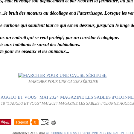
s, était envisagé son déplacement et par ricochet la fermeture, du fait
..le bruit des moteurs au décollage et à l’atterrissage. Lorsque les ven
e carbone qui souillent tout ce qui est en dessous, jusqu’au le linge d
ns un endroit qui se veut protégé, par un corridor écologique.
ir aux habitants le survol des habitations.
e pour les oiseaux et les animaux...
MARCHER POUR UNE CAUSE SÉRIEUSE
 18 "L'AGGLO ET VOUS" MAI 2024 MAGAZINE LES SABLES d'OLONNE AGGL
Repost
0
Published by CACO
-
dans
AERODROMES
LES SABLES D'OLONNE
AGGLOMERATION
ECOLO