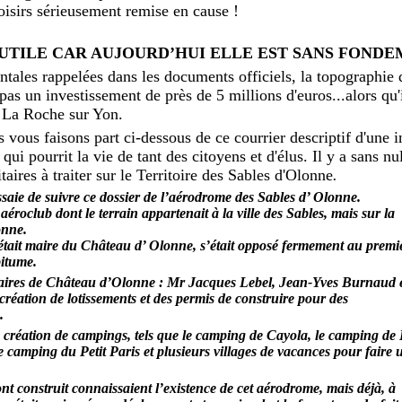
loisirs sérieusement remise en cause !
UTILE CAR AUJOURD’HUI ELLE EST SANS FOND
ales rappelées dans les documents officiels, la topographie d
 pas un investissement de près de 5 millions d'euros...alors qu'
e La Roche sur Yon.
s vous faisons part ci-dessous de ce courrier descriptif d'une 
 qui pourrit la vie de tant des citoyens et d'élus. Il y a sans n
taires à traiter
sur le Territoire des Sables d'Olonne
.
ssaie de suivre ce dossier de l’aérodrome des Sables d’ Olonne.
 aéroclub dont le terrain appartenait à la ville des Sables, mais sur la
nne.
 était maire du Château d’ Olonne, s’était opposé fermement au premi
bitume.
s maires de Château d’Olonne : Mr Jacques Lebel, Jean-Yves Burnaud 
création de lotissements et des permis de construire pour des
.
a création de campings, tels que le camping de Cayola, le camping de 
le camping du Petit Paris et plusieurs villages de vacances pour faire 
 ont construit connaissaient l’existence de cet aérodrome, mais déjà, à