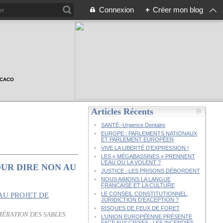
Connexion
+
Créer mon blog
n CACO
Articles Récents
SANTÉ -Urgence Dentaire
EUROPE : PARLEMENTS NATIONAUX
ET PARLEMENT EUROPÉEN
VIVE LA LIBERTÉ D’EXPRESSION !
LES « MÉGABASSINES » PRENNENT
L’EAU OU LA VOLENT ?
OUR DIRE NON AU
JUSTICE : LES PRISONS DÉBORDENT
NOUS AIMONS LA LANGUE
FRANÇAISE ET LA CULTURE
LE CONSEIL CONSTITUTIONNEL,
JURIDICTION D’EXCEPTION ?
RISQUES DE FEUX DE FORET
OMÉRATION DES SABLES
L’UNION EUROPÉENNE PRÉSENTE
FACE AUX CRISES : LES INCENDIES