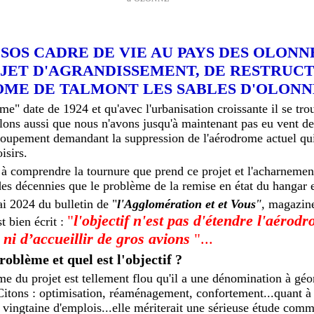
"SOS CADRE DE VIE AU PAYS DES OLONN
JET D'AGRANDISSEMENT, DE RESTRUC
ROME DE TALMONT LES SABLES D'OLONN
e" date de 1924 et qu'avec l'urbanisation croissante il se tr
lons aussi que nous n'avons jusqu'à maintenant pas eu vent de
groupement demandant la suppression de l'aérodrome actuel qui
isirs.
 comprendre la tournure que prend ce projet et l'acharnement
es décennies que le problème de la remise en état du hangar e
 2024 du bulletin de "
l'Agglomération et et Vous
",
magazine
"
l'objectif n'est pas d'étendre l'aérodr
t bien écrit :
, ni d’accueillir de gros avions
"...
roblème et quel est l'objectif ?
e du projet est tellement flou qu'il a une dénomination à géo
Citons : optimisation, réaménagement, confortement...quant à l
e vingtaine d'emplois...elle mériterait une sérieuse étude comm