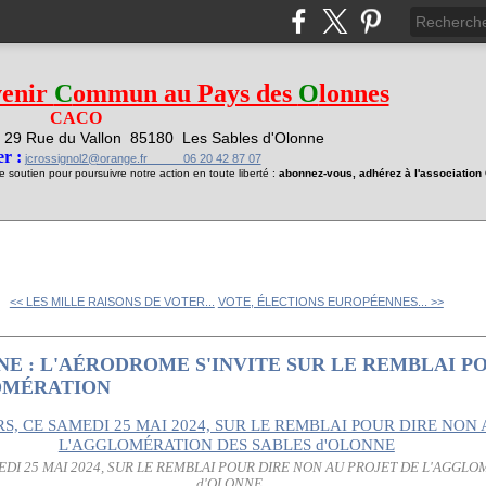
venir
C
ommun au Pays des
O
lonnes
CACO
29 Rue du Vallon
85180 Les Sables d'Olonne
1
r :
jcrossignol2@orange.fr 06 20 42 87 07
soutien pour poursuivre notre action en toute liberté :
abonnez-vous, adhérez à l'associatio
<< LES MILLE RAISONS DE VOTER...
VOTE, ÉLECTIONS EUROPÉENNES... >>
NE : L'AÉRODROME S'INVITE SUR LE REMBLAI P
OMÉRATION
DI 25 MAI 2024, SUR LE REMBLAI POUR DIRE NON AU PROJET DE L'AGGL
d'OLONNE