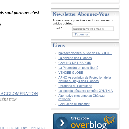
ts sont porteurs c’est
Newsletter Abonnez-Vous
Abonnez-vous pour être averti des nouveaux
e
articles publiés.
Email
Liens
paysdesolonnes85 Site de l'INSOLITE
La gazette des Olonnes
CAMINO DE L'ESPOIR
La Pironnière en toute liberté
VENDEE GLOBE
APNO Association de Protection de la
Nature au pays des Olonnes
Porcherie du Poiroux 85
Le blog du désastre tempête XYNTHIA
Alternative citoyenne au Château
d'Olonne
OMÉRATION
Saint Jean d'Orbestier
GIE
ECONOMIE
ENVIRONNEMENT