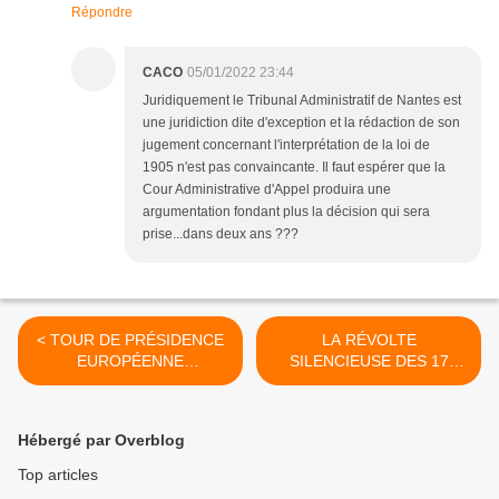
Répondre
CACO
05/01/2022 23:44
Juridiquement le Tribunal Administratif de Nantes est
une juridiction dite d'exception et la rédaction de son
jugement concernant l'interprétation de la loi de
1905 n'est pas convaincante. Il faut espérer que la
Cour Administrative d'Appel produira une
argumentation fondant plus la décision qui sera
prise...dans deux ans ???
< TOUR DE PRÉSIDENCE
LA RÉVOLTE
EUROPÉENNE
SILENCIEUSE DES 17
D’EMMANUEL MACRON :
MILLIONS DE RETRAITÉS
SIX MOIS RÉDUITS À
>
TROIS EFFECTIFS
Hébergé par Overblog
Top articles