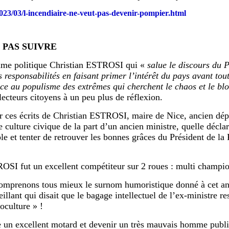
23/03/l-incendiaire-ne-veut-pas-devenir-pompier.html
 PAS SUIVRE
omme politique Christian ESTROSI qui «
salue le discours du
sponsabilités en faisant primer l’intérêt du pays avant tout.
ace au populisme des extrêmes qui cherchent le chaos et le bl
ecteurs citoyens à un peu plus de réflexion.
 ces écrits de Christian ESTROSI, maire de Nice, ancien dép
culture civique de la part d’un ancien ministre, quelle décla
le et tenter de retrouver les bonnes grâces du Président de la
SI fut un excellent compétiteur sur 2 roues : multi champio
comprenons tous mieux le surnom humoristique donné à cet an
llant qui disait que le bagage intellectuel de l’ex-ministre res
toculture » !
 un excellent motard et devenir un très mauvais homme publi