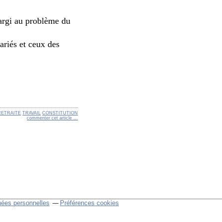
élargi au problème du
ariés et ceux des
RETRAITE
TRAVAIL
CONSTITUTION
commenter cet article
…
nées personnelles
Préférences cookies