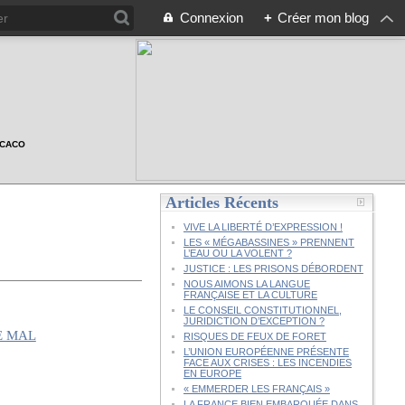
Connexion
+
Créer mon blog
n CACO
Articles Récents
VIVE LA LIBERTÉ D’EXPRESSION !
LES « MÉGABASSINES » PRENNENT
L’EAU OU LA VOLENT ?
JUSTICE : LES PRISONS DÉBORDENT
NOUS AIMONS LA LANGUE
FRANÇAISE ET LA CULTURE
LE CONSEIL CONSTITUTIONNEL,
JURIDICTION D’EXCEPTION ?
RISQUES DE FEUX DE FORET
L’UNION EUROPÉENNE PRÉSENTE
FACE AUX CRISES : LES INCENDIES
EN EUROPE
« EMMERDER LES FRANÇAIS »
LA FRANCE BIEN EMBARQUÉE DANS