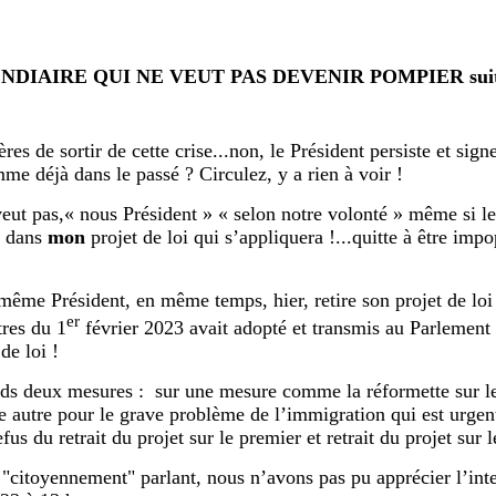
NDIAIRE QUI NE VEUT PAS DEVENIR POMPIER sui
res de sortir de cette crise...non, le Président persiste et sign
me déjà dans le passé ? Circulez, y a rien à voir !
eut pas,« nous Président » « selon notre volonté » même si l
e dans
mon
projet de loi qui s’appliquera !...quitte à être impo
ême Président, en même temps, hier, retire son projet de loi
er
tres du 1
février 2023 avait adopté et transmis au Parlement 
de loi !
ds deux mesures : sur une mesure comme la réformette sur les
e autre pour le grave problème de l’immigration qui est urgen
us du retrait du projet sur le premier et retrait du projet sur 
citoyennement" parlant, nous n’avons pas pu apprécier l’int