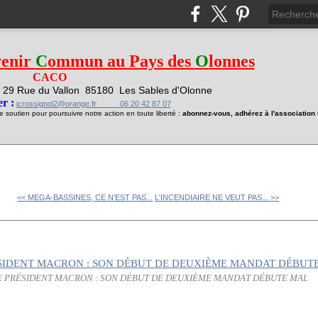
venir
C
ommun au Pays des
O
lonnes
CACO
29 Rue du Vallon
85180 Les Sables d'Olonne
1
r :
jcrossignol2@orange.fr 06 20 42 87 07
soutien pour poursuivre notre action en toute liberté :
abonnez-vous, adhérez à l'associatio
<< MEGA-BASSINES, CE N’EST PAS...
L'INCENDIAIRE NE VEUT PAS... >>
E PRÉSIDENT MACRON : SON DÉBUT DE DEUXIÈME MANDAT DÉBUTE MAL