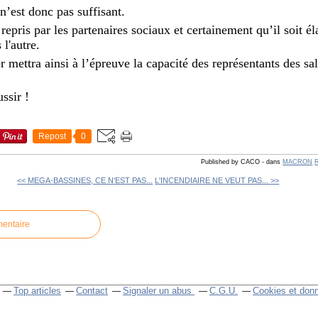
 n’est donc pas suffisant.
t repris par les partenaires sociaux et certainement qu’il soit 
 l'autre.
r mettra ainsi à l’épreuve la capacité des représentants des sal
ussir !
Repost
0
Published by CACO
-
dans
MACRON
<< MEGA-BASSINES, CE N’EST PAS...
L'INCENDIAIRE NE VEUT PAS... >>
mentaire
Top articles
Contact
Signaler un abus
C.G.U.
Cookies et don