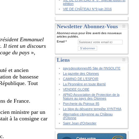
VIE DE CHÂTEAU N° 8 : spécial fusion et
pétition
VIE DE CHÂTEAU N°9 juin 2016
Newsletter Abonnez-Vous
Abonnez-vous pour être averti des nouveaux
articles publiés.
 Président Emmanuel
Email
 Il tient un discours
ocage du pays
»,
Liens
paysdesolonnes85 Site de l'INSOLITE
uté et ancien
La gazette des Olonnes
ration de bassesse
CAMINO DE L'ESPOIR
 République. Tout
La Pironnière en toute liberté
VENDEE GLOBE
APNO Association de Protection de la
Nature au pays des Olonnes
ns de France.
Porcherie du Poiroux 85
Le blog du désastre tempête XYNTHIA
cien ministre par un
Alternative citoyenne au Château
tait à la consigne car
d'Olonne
Saint Jean d'Orbestier
c.