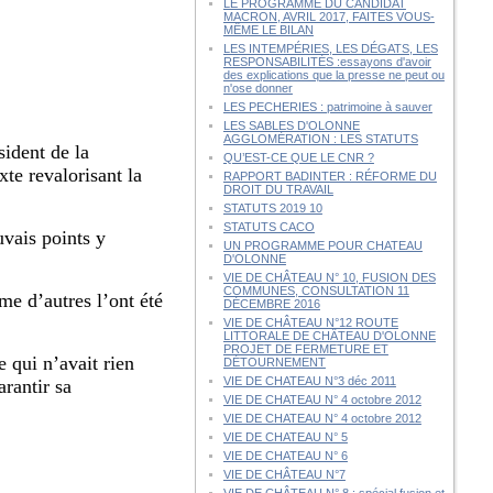
LE PROGRAMME DU CANDIDAT
MACRON, AVRIL 2017, FAITES VOUS-
MÊME LE BILAN
LES INTEMPÉRIES, LES DÉGATS, LES
RESPONSABILITÉS :essayons d'avoir
des explications que la presse ne peut ou
n'ose donner
LES PECHERIES : patrimoine à sauver
LES SABLES D'OLONNE
AGGLOMÉRATION : LES STATUTS
sident de la
QU’EST-CE QUE LE CNR ?
te revalorisant la
RAPPORT BADINTER : RÉFORME DU
DROIT DU TRAVAIL
STATUTS 2019 10
STATUTS CACO
uvais points y
UN PROGRAMME POUR CHATEAU
D'OLONNE
VIE DE CHÂTEAU N° 10, FUSION DES
COMMUNES, CONSULTATION 11
me d’autres l’ont été
DÉCEMBRE 2016
VIE DE CHÂTEAU N°12 ROUTE
LITTORALE DE CHÂTEAU D'OLONNE
PROJET DE FERMETURE ET
e qui n’avait rien
DÉTOURNEMENT
VIE DE CHATEAU N°3 déc 2011
arantir sa
VIE DE CHATEAU N° 4 octobre 2012
VIE DE CHATEAU N° 4 octobre 2012
VIE DE CHATEAU N° 5
VIE DE CHATEAU N° 6
VIE DE CHÂTEAU N°7