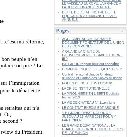
LE VAISSEAU EUROPE, LA FRANCE À
LA DÉRIVE FINANCIÈREMENT !
DETTE DE L’ÉTAT : NOTRE DETTE
ÉQUIVAUT À 200 000 ANS DE SMIC
ANNUELS !
te
Pages
AGGLOMÉRATION LA CHARTE
e...c’est ma réforme,
DOCUMENT FONDATEUR DE L' UNION
DES 7 COMMUNES
À QUAND LA CHUTE DU
GOUVERNEMENT ÉLISABETH BORNE
e bon peuple n’en
III ?
BALLADUR rapport qu'il faut connaître
pulaire ou pire ! Le
COMMUNE NOUVELLE : QU'EST-CE ?
Contrat Territorial Unique Château
d'Olonne et Canton des Sables d'Olonne
 sur l’immigration
FOLIES DE NOS ELUS LOCAUX
LA CRISE INSTITUTIONNELLE
pour le débat et le
LA PIRONNIERE EN LIBERTE bulletin
février 2013
LA VIE DE CHATEAU N° 1...en ligne
 retraites qui n’a
LE CONTRAT ENEDIS EDF ABONNÉ
"LE GRAND DÉBAT NATIONAL"
t. Or,
JUSQU'AU 15 MARS 2019 POUR Y
le second ?
PARTICIPER
LE GRAND DÉBAT NATIONAL : LA
CHARTE DE BONNE CONDUITE LORS
erview du Président
DE LA RÉUNION