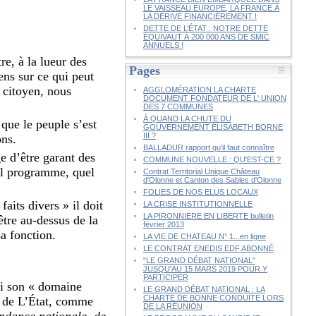
LE VAISSEAU EUROPE, LA FRANCE À
LA DÉRIVE FINANCIÈREMENT !
DETTE DE L’ÉTAT : NOTRE DETTE
ÉQUIVAUT À 200 000 ANS DE SMIC
ANNUELS !
re, à la lueur des
Pages
ens sur ce qui peut
e citoyen, nous
AGGLOMÉRATION LA CHARTE
DOCUMENT FONDATEUR DE L' UNION
DES 7 COMMUNES
À QUAND LA CHUTE DU
que le peuple s’est
GOUVERNEMENT ÉLISABETH BORNE
III ?
ons.
BALLADUR rapport qu'il faut connaître
e d’être garant des
COMMUNE NOUVELLE : QU'EST-CE ?
uel programme, quel
Contrat Territorial Unique Château
d'Olonne et Canton des Sables d'Olonne
FOLIES DE NOS ELUS LOCAUX
aits divers » il doit
LA CRISE INSTITUTIONNELLE
LA PIRONNIERE EN LIBERTE bulletin
être au-dessus de la
février 2013
sa fonction.
LA VIE DE CHATEAU N° 1...en ligne
LE CONTRAT ENEDIS EDF ABONNÉ
"LE GRAND DÉBAT NATIONAL"
JUSQU'AU 15 MARS 2019 POUR Y
PARTICIPER
ssi son « domaine
LE GRAND DÉBAT NATIONAL : LA
CHARTE DE BONNE CONDUITE LORS
 de L’État, comme
DE LA RÉUNION
endance nationale, de