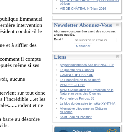
VIE DE CHÂTEAU N° 8 : spécial fusion et
pétition
VIE DE CHÂTEAU N°9 juin 2016
 République Emmanuel
ernière intervention
Newsletter Abonnez-Vous
ident conduit-il le
Abonnez-vous pour être averti des nouveaux
articles publiés.
Email
e et à siffler des
Liens
er comment il compte
éputés même si ses
paysdesolonnes85 Site de l'INSOLITE
La gazette des Olonnes
CAMINO DE L'ESPOIR
voir, aucune
La Pironnière en toute liberté
VENDEE GLOBE
APNO Association de Protection de la
ntervient sur tout donc
Nature au pays des Olonnes
 l’incrédible ...et les
Porcherie du Poiroux 85
Le blog du désastre tempête XYNTHIA
ales......rodent et ne
Alternative citoyenne au Château
d'Olonne
Saint Jean d'Orbestier
a barre au désordre
cifs.