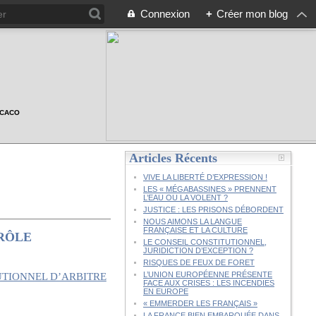
Connexion
+
Créer mon blog
n CACO
Articles Récents
VIVE LA LIBERTÉ D’EXPRESSION !
LES « MÉGABASSINES » PRENNENT
L’EAU OU LA VOLENT ?
JUSTICE : LES PRISONS DÉBORDENT
NOUS AIMONS LA LANGUE
FRANÇAISE ET LA CULTURE
 RÔLE
LE CONSEIL CONSTITUTIONNEL,
JURIDICTION D’EXCEPTION ?
RISQUES DE FEUX DE FORET
L’UNION EUROPÉENNE PRÉSENTE
FACE AUX CRISES : LES INCENDIES
EN EUROPE
« EMMERDER LES FRANÇAIS »
LA FRANCE BIEN EMBARQUÉE DANS