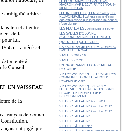
LE PROGRAMME DU CANDIDAT
MACRON, AVRIL 2017, FAITES VOUS-
MÊME LE BILAN
te ambiguïté arbitre
LES INTEMPÉRIES, LES DÉGATS, LES
RESPONSABILITÉS :essayons d'avoir
des explications que la presse ne peut ou
n'ose donner
dans le débat entre
LES PECHERIES : patrimoine à sauver
dent de la
LES SABLES D'OLONNE
AGGLOMÉRATION : LES STATUTS
 pour lui.
QU’EST-CE QUE LE CNR ?
n 1958 et rapiécé 24
RAPPORT BADINTER : RÉFORME DU
DROIT DU TRAVAIL
STATUTS 2019 10
dat a tenté à
STATUTS CACO
UN PROGRAMME POUR CHATEAU
ar le Conseil
D'OLONNE
VIE DE CHÂTEAU N° 10, FUSION DES
COMMUNES, CONSULTATION 11
DÉCEMBRE 2016
VIE DE CHÂTEAU N°12 ROUTE
TEL UN VAISSEAU
LITTORALE DE CHÂTEAU D'OLONNE
PROJET DE FERMETURE ET
DÉTOURNEMENT
ettre de la
VIE DE CHATEAU N°3 déc 2011
VIE DE CHATEAU N° 4 octobre 2012
VIE DE CHATEAU N° 4 octobre 2012
ux français de donner
VIE DE CHATEAU N° 5
 Constitution.
VIE DE CHATEAU N° 6
VIE DE CHÂTEAU N°7
ançais ont jugé que