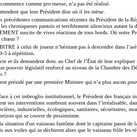
commence comme pro messe, n’a pas été réalisé.
attendent que leur Président dise où il les mène.
 les précédentes communications récentes du Président de la
s chroniqueurs pantois et terriblement silencieux autant la d
ENT suscite de vives réactions de tous bords. Où notre Prés
n chœur ?
BITRE à celui de joueur n’hésitant pas à descendre dans l’arèn
-3 à répétition.
 acte et ils demandent donc au Chef de l’État de leur expliqu
 un pouvoir législatif renforcé au niveau de la Chambre des D
s ?
ent présidé par une première Ministre qui n’a plus aucun pou
face à cet imbroglio institutionnel, le Président des français i
nt ses interventions sombrent souvent dans l’irréalisable, dans
ières, industrielles, écologiques, sanitaires, sécuritaires, mor
orizon qui se couvre de pessimisme.
a situation d'un vaisseau fantôme dont le capitaine passe de l
s aux voiles qui se déchirent alors que le vaisseau frôle les ré