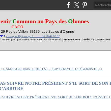
venir
C
ommun au Pays des
O
lonnes
CACO
29 Rue du Vallon
85180 Les Sables d'Olonne
1
r :
jcrossignol2@orange.fr 06 20 42 87 07
soutien pour poursuivre notre action en toute liberté :
abonnez-vous, adhérez à l'associatio
<< LA NOUVELLE BATAILLE DE L’EAU...
L'EXPRESSION DE LA DÉMOCRATIE... >>
AS SUIVRE NOTRE PRÉSIDENT S’IL SORT DE SON
D’ARBITRE