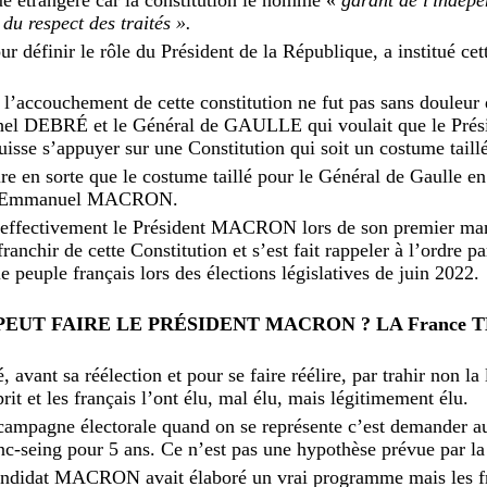
t du respect des traités ».
ur définir le rôle du Président de la République, a institué cet
e l’accouchement de cette constitution ne fut pas sans douleur 
chel DEBRÉ et le Général de GAULLE qui voulait que le Prési
sse s’appuyer sur une Constitution qui soit un costume taillé
faire en sorte que le costume taillé pour le Général de Gaulle e
2 à Emmanuel MACRON.
et effectivement le Président MACRON lors de son premier man
franchir de cette Constitution et s’est fait rappeler à l’ordre p
e peuple français lors des élections législatives de juin 2022.
 PEUT FAIRE LE PRÉSIDENT MACRON ? LA France 
vant sa réélection et pour se faire réélire, par trahir non la l
rit et les français l’ont élu, mal élu, mais légitimement élu.
e campagne électorale quand on se représente c’est demander a
nc-seing pour 5 ans. Ce n’est pas une hypothèse prévue par la
andidat MACRON avait élaboré un vrai programme mais les fr