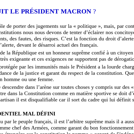
UIT LE PRÉSIDENT MACRON
?
e de porter des jugements sur la « politique », mais, par cont
institutions nous nous devons de tenter d’éclairer nos concitoy
s, des fautes, des risques. C’est la fonction du droit d’alert
alerte, devant le désarroi actuel des français.
 de la République est un honneur suprême confié à un citoyen 
i très exigeante et ces exigences ne supportent pas de dérogati
 protégée par les immunités mais le Président a la lourde charg
ndance de la justice et garant du respect de la constitution. Q
un homme ou une femme.
e descendre dans l’arène sur toutes choses y compris sur des « f
bitre dans la Constitution comme en matière sportive se doit d’
rtisan il est disqualifiable car il sort du cadre qui lui définit 
DENTIEL MAL DÉFINI
lu par le peuple français, il est l’arbitre suprême mais il a au
comme chef des Armées, comme garant du bon fonctionnement
que étrangère car la constitution le nomme «
garant de l'indép