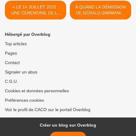
< LE 14 JUILLET 2022 :
À QUAND LA DÉMISSION
UNE CÉRÉMONIE DE LA
DE GÉRALD DARMANIN,
FÊTE NATIONALE 2022
NUMÉRO 2 DU
AUX COULEURS DU PAYS
GOUVERNEMENT ? >
DES OLONNES
Hébergé par Overblog
Top articles
Pages
Contact
Signaler un abus
C.G.U.
Cookies et données personnelles
Préférences cookies
Voir le profil de CACO sur le portail Overblog
Créer un blog sur Overblog