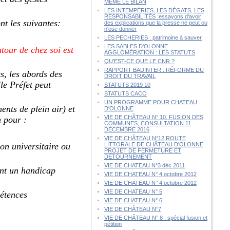
MÊME LE BILAN
LES INTEMPÉRIES, LES DÉGATS, LES
RESPONSABILITÉS :essayons d'avoir
nt les suivantes:
des explications que la presse ne peut ou
n'ose donner
LES PECHERIES : patrimoine à sauver
LES SABLES D'OLONNE
tour de chez soi est
AGGLOMÉRATION : LES STATUTS
QU’EST-CE QUE LE CNR ?
RAPPORT BADINTER : RÉFORME DU
s, les abords des
DROIT DU TRAVAIL
(le Préfet peut
STATUTS 2019 10
STATUTS CACO
UN PROGRAMME POUR CHATEAU
ents de plein air) et
D'OLONNE
VIE DE CHÂTEAU N° 10, FUSION DES
n pour :
COMMUNES, CONSULTATION 11
DÉCEMBRE 2016
VIE DE CHÂTEAU N°12 ROUTE
ion universitaire ou
LITTORALE DE CHÂTEAU D'OLONNE
PROJET DE FERMETURE ET
DÉTOURNEMENT
VIE DE CHATEAU N°3 déc 2011
ant un handicap
VIE DE CHATEAU N° 4 octobre 2012
VIE DE CHATEAU N° 4 octobre 2012
VIE DE CHATEAU N° 5
pétences
VIE DE CHATEAU N° 6
VIE DE CHÂTEAU N°7
VIE DE CHÂTEAU N° 8 : spécial fusion et
pétition