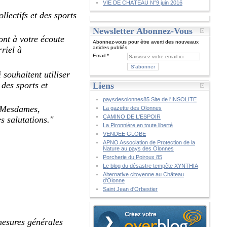
VIE DE CHÂTEAU N°9 juin 2016
llectifs et des sports
Newsletter Abonnez-Vous
ont à votre écoute
Abonnez-vous pour être averti des nouveaux
riel à
articles publiés.
Email
 souhaitent utiliser
 des sports et
Liens
paysdesolonnes85 Site de l'INSOLITE
, Mesdames,
La gazette des Olonnes
CAMINO DE L'ESPOIR
s salutations.
"
La Pironnière en toute liberté
VENDEE GLOBE
APNO Association de Protection de la
Nature au pays des Olonnes
Porcherie du Poiroux 85
Le blog du désastre tempête XYNTHIA
Alternative citoyenne au Château
d'Olonne
Saint Jean d'Orbestier
mesures générales