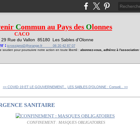
venir
C
ommun au Pays des
O
lonnes
CACO
29 Rue du Vallon
85180 Les Sables d'Olonne
1
r :
jcrossignol2@orange.fr 06 20 42 87 07
soutien pour poursuivre notre action en toute liberté :
abonnez-vous, adhérez à l'associatio
<< COVID-19 ET LE GOUVERNEMENT...
LES SABLES D’OLONNE : Conseil... >>
URGENCE SANITAIRE
CONFINEMENT : MASQUES OBLIGATOIRES