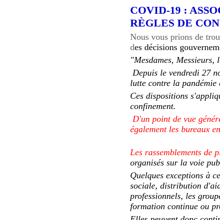
COVID-19 : ASS
RÈGLES DE CON
Nous vous prions de trouv
d
es décisions gouvernem
"Mesdames, Messieurs, le
Depuis le vendredi 27 n
lutte contre la pandémie
Ces dispositions s'appli
confinement.
D'un point de vue généra
également les bureaux en 
Les rassemblements de pl
organisés sur la voie publ
Quelques exceptions à cet
sociale, distribution d'ai
professionnels, les group
formation continue ou pro
Elles peuvent donc contin