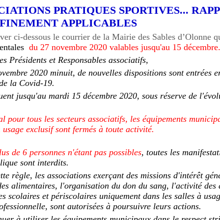
OCIATIONS PRATIQUES SPORTIVES... RAP
FINEMENT APPLICABLES
er ci-dessous le courrier de la Mairie des Sables d’Olonne qu
entales
du 27 novembre 2020 valables jusqu'au 15 décembre
s Présidents et Responsables associatifs,
ovembre 2020 minuit, de nouvelles dispositions sont entrées e
 de la Covid-19.
quent jusqu'au mardi 15 décembre 2020, sous réserve de l'évol
l pour tous les secteurs associatifs, les équipements municip
usage exclusif sont fermés à toute activité.
us de 6 personnes n'étant pas possibles
, t
outes les manifesta
ique sont interdits.
te règle, les associations exerçant des missions d'intérêt gé
des alimentaires, l'organisation du don du sang, l'activité des 
es scolaires et périscolaires uniquement dans les salles à usag
fessionnelle, sont autorisées à poursuivre leurs actions.
uer à utiliser les équipements municipaux dans le respect stri