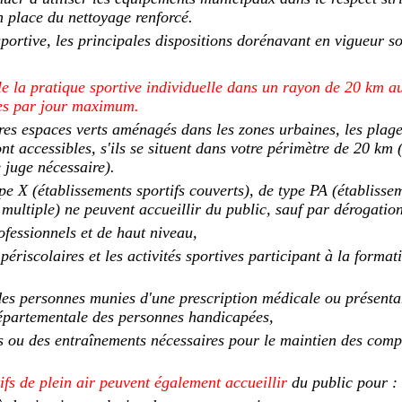
n place du nettoyage renforcé.
portive, les principales dispositions dorénavant en vigueur so
le la pratique sportive individuelle dans un rayon de 20 km au
res par jour maximum.
utres espaces verts aménagés dans les zones urbaines, les plage
nt accessibles, s'ils se situent dans votre périmètre de 20 km 
e juge nécessaire).
ype X (établissements sportifs couverts), de type PA (établissem
 multiple) ne peuvent accueillir du public, sauf par dérogatio
professionnels et de haut niveau,
 périscolaires et les activités sportives participant à la format
s des personnes munies d'une prescription médicale ou présent
épartementale des personnes handicapées,
es ou des entraînements nécessaires pour le maintien des com
tifs de plein air peuvent également accueillir
du public pour :