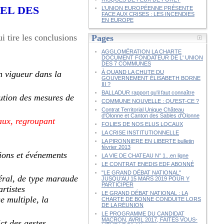
PEL DES
L’UNION EUROPÉENNE PRÉSENTE
FACE AUX CRISES : LES INCENDIES
EN EUROPE
i tire les conclusions
Pages
.
AGGLOMÉRATION LA CHARTE
DOCUMENT FONDATEUR DE L' UNION
DES 7 COMMUNES
n vigueur dans la
À QUAND LA CHUTE DU
GOUVERNEMENT ÉLISABETH BORNE
III ?
BALLADUR rapport qu'il faut connaître
ution des mesures de
COMMUNE NOUVELLE : QU'EST-CE ?
Contrat Territorial Unique Château
d'Olonne et Canton des Sables d'Olonne
aux, regroupant
FOLIES DE NOS ELUS LOCAUX
LA CRISE INSTITUTIONNELLE
LA PIRONNIERE EN LIBERTE bulletin
février 2013
tions et événements
LA VIE DE CHATEAU N° 1...en ligne
LE CONTRAT ENEDIS EDF ABONNÉ
"LE GRAND DÉBAT NATIONAL"
néral, de type maraude
JUSQU'AU 15 MARS 2019 POUR Y
PARTICIPER
artistes
LE GRAND DÉBAT NATIONAL : LA
e multiple, la
CHARTE DE BONNE CONDUITE LORS
DE LA RÉUNION
LE PROGRAMME DU CANDIDAT
MACRON, AVRIL 2017, FAITES VOUS-
ct des gestes