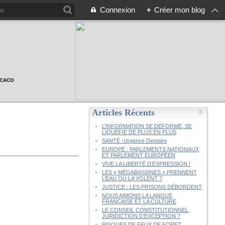
Connexion
+
Créer mon blog
n CACO
Articles Récents
L’INFORMATION SE DÉFORME, SE
LIQUÉFIE DE PLUS EN PLUS
SANTÉ -Urgence Dentaire
EUROPE : PARLEMENTS NATIONAUX
ET PARLEMENT EUROPÉEN
VIVE LA LIBERTÉ D’EXPRESSION !
LES « MÉGABASSINES » PRENNENT
L’EAU OU LA VOLENT ?
JUSTICE : LES PRISONS DÉBORDENT
NOUS AIMONS LA LANGUE
FRANÇAISE ET LA CULTURE
LE CONSEIL CONSTITUTIONNEL,
JURIDICTION D’EXCEPTION ?
RISQUES DE FEUX DE FORET