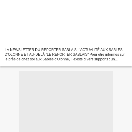
LA NEWSLETTER DU REPORTER SABLAIS L'ACTUALITÉ AUX SABLES
D'OLONNE ET AU-DELÀ "LE REPORTER SABLAIS" Pour être informés sur
le près de chez soi aux Sables d'Olonne, il existe divers supports : un
quotidien "Ouest France" mais aussi un hebdomadaire Les Sables...