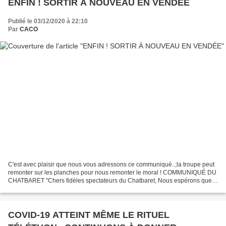
ENFIN ! SORTIR À NOUVEAU EN VENDÉE
Publié le 03/12/2020 à 22:10
Par
CACO
C'est avec plaisir que nous vous adressons ce communiqué..;la troupe peut
remonter sur les planches pour nous remonter le moral ! COMMUNIQUÉ DU
CHATBARET "Chers fidèles spectateurs du Chatbaret, Nous espérons que
vous allez bien en cette période mouvementée....
COVID-19 ATTEINT MÊME LE RITUEL