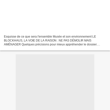
Esquisse de ce que sera l'ensemble Musée et son environnement LE
BLOCKHAUS, LA VOIE DE LA RAISON : NE PAS DÉMOLIR MAIS
AMÉNAGER Quelques précisions pour mieux appréhender le dossier.
Fallait-il détruire le blockhaus qui vivait " enterré" ignoré de la...