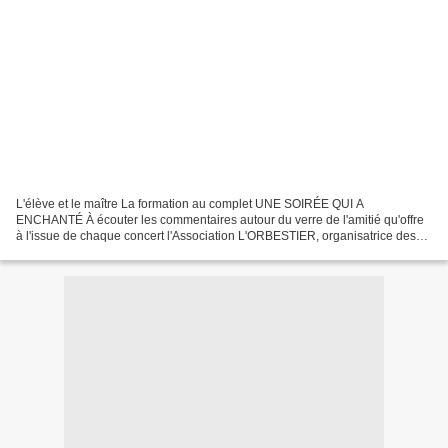
L'élève et le maître La formation au complet UNE SOIRÉE QUI A
ENCHANTÉ À écouter les commentaires autour du verre de l'amitié qu'offre
à l'issue de chaque concert l'Association L'ORBESTIER, organisatrice des
"PRINTEMPS" et les applaudissements fournis,...