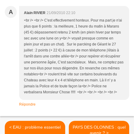
A
Alain RIVIER
21/09/2010 22:10
<br /> <br /> C'est effectivement honteux. Pour ma part je n'ai
plus que 6 points : la meilleure, 1 heure du matin à Marans
(45 €) dépassement retenu 2 km/h (en plein hiver par temps
sec avec une lune on y<br /> voyait presque comme en
plein jour et pas un chat). Sur le parcking de Géant le 27
juillet : 2 points (+ 22 €) à cause de mon téléphone j'étais à
l'arrêt dans une contre allée<br /> pour repérer et récupérer
une personne âgée, C'est sacndaleux. Mais, ne comptez pas
sur nos élus pour nous dégendre. En revanche ces mêmes
notables<br /> roulent trsè vite sur certains boulevards du
Chateau avec leur 4 x 4 et téléphone en main. Là il n' y a
jamais la Police et de toute façon la<br /> Police ne
verbalisera Monsieur Chose !!!!! <br /> <br /> <br /> <br />
Répondre
< EAU : problème essentiel
PAYS DES OLONNES : quel
avenir ? >