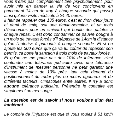
vous n'êtes pas complètement taré psychiquement, pour
avoir mis en danger la vie de vos concitoyens en
parcourant 14 cm de trop à chaque seconde qui passe)
ainsi qu'une visite médicale à 24.40 euros.
Il faut se rappeler que 135 euros, c'est environ deux jours
et demi de smig, soit une demie-semaine, et un mois
d'économies pour un smicard qui bouffe des patates à
chaque repas. C'est donc condamner ce pauvre bougre à
un mois de travaux forcés s'il dépasse de 14cm la distance
qu'on l'autorise à parcourir à chaque seconde. Et si on
ajoute les 500 euros que ça va lui coûter de repasser son
permis, ça porte la sanction à trois mois de travaux forcés.
Et qu'on ne me parle pas des 10% de tolérance: c'est
confondre une tolérance judiciaire avec une tolérance
d'instrument de mesure: personne ne peut garantir une
vitesse à moins de 10% près, tant cela dépend du
positionnement du radar plus ou moins rigoureux et de
différents facteurs, climatiques entre autres. Il n'y a donc
aucune
tolérance judiciaire. Prétendre le contraire est
simplement un mensonge.
La question est de savoir si nous voulons d'un état
intolérant.
Le comble de l'injustice est que si vous roulez à 51 km/h