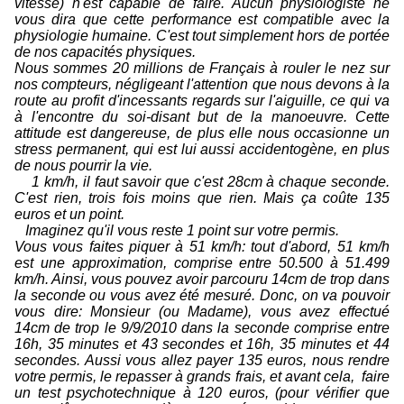
vitesse) n'est capable de faire. Aucun physiologiste ne
vous dira que cette performance est compatible avec la
physiologie humaine. C'est tout simplement hors de portée
de nos capacités physiques.
Nous sommes 20 millions de Français à rouler le nez sur
nos compteurs, négligeant l'attention que nous devons à la
route au profit d'incessants regards sur l'aiguille, ce qui va
à l'encontre du soi-disant but de la manoeuvre. Cette
attitude est dangereuse, de plus elle nous occasionne un
stress permanent, qui est lui aussi accidentogène, en plus
de nous pourrir la vie.
1 km/h, il faut savoir que c'est 28cm à chaque seconde.
C'est rien, trois fois moins que rien. Mais ça coûte 135
euros et un point.
Imaginez qu'il vous reste 1 point sur votre permis.
Vous vous faites piquer à 51 km/h: tout d'abord, 51 km/h
est une approximation, comprise entre 50.500 à 51.499
km/h. Ainsi, vous pouvez avoir parcouru 14cm de trop dans
la seconde ou vous avez été mesuré. Donc, on va pouvoir
vous dire: Monsieur (ou Madame), vous avez effectué
14cm de trop le 9/9/2010 dans la seconde comprise entre
16h, 35 minutes et 43 secondes et 16h, 35 minutes et 44
secondes. Aussi vous allez payer 135 euros, nous rendre
votre permis, le repasser à grands frais, et avant cela, faire
un test psychotechnique à 120 euros, (pour vérifier que