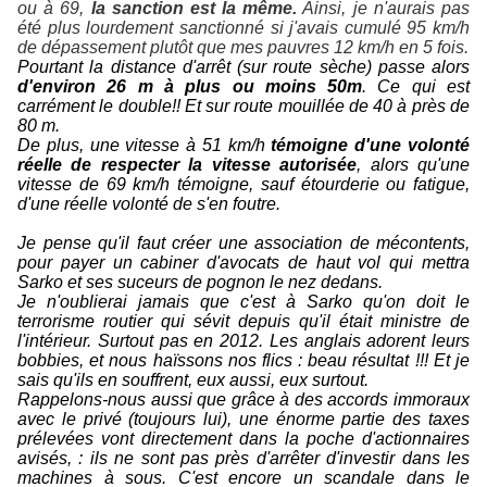
ou à 69,
la sanction est la même.
Ainsi, je n'aurais pas
été plus lourdement sanctionné si j'avais cumulé 95 km/h
de dépassement plutôt que mes pauvres 12 km/h en 5 fois.
Pourtant la distance d'arrêt (sur route sèche) passe alors
d'environ 26 m à plus ou moins 50m
. Ce qui est
carrément le double!! Et sur route mouillée de 40 à près de
80 m.
De plus, une vitesse à 51 km/h
témoigne d'une volonté
réelle de respecter la vitesse autorisée
, alors qu'une
vitesse de 69 km/h témoigne, sauf étourderie ou fatigue,
d'une réelle volonté de s'en foutre.
Je pense qu'il faut créer une association de mécontents,
pour payer un cabiner d'avocats de haut vol qui mettra
Sarko et ses suceurs de pognon le nez dedans.
Je n'oublierai jamais que c'est à Sarko qu'on doit le
terrorisme routier qui sévit depuis qu'il était ministre de
l'intérieur. Surtout pas en 2012. Les anglais adorent leurs
bobbies, et nous haïssons nos flics : beau résultat !!! Et je
sais qu'ils en souffrent, eux aussi, eux surtout.
Rappelons-nous aussi que grâce à des accords immoraux
avec le privé (toujours lui), une énorme partie des taxes
prélevées vont directement dans la poche d'actionnaires
avisés, : ils ne sont pas près d'arrêter d'investir dans les
machines à sous. C'est encore un scandale dans le