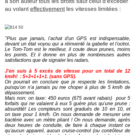
à son auteur tous les droits sauf celui d'excéder
au volant
effectivement
les vitesses limitées :
"Plus que jamais, l'achat d'un GPS est indispensable,
devant un état voyou qui a réinventé la gabelle et l'octroi.
Le Tom-Tom est le meilleur, il coute deux prunes, moins
les points. Et il donne en plus de nombreuses autres
satisfactions que de signaler les radars.
J'en suis à 5 excès de vitesse pour un total de 12
km/h! : 5+3+1+1+1. (sans GPS).
On pourrait en conclure que je respecte les limitations,
puisqu'on n'a jamais pu me choper à plus de 5 km/h de
dépassement.
Mais non: on taxe: 450 euros (675 avant rabais) pour 5
forfaits qui ne valaient à eux 5 guère plus qu'une prune :
absurdité! Les compteurs sont gradués de 10 en 10, et
on taxe pour 1 km/h. On nous demande de mesurer une
bactérie avec un mètre pliant ! On nous demande, après
deux heures de conduite, de faire à chaque instant ce
qu'aucun appareil, aucun cruise-control (ou contrôleur de