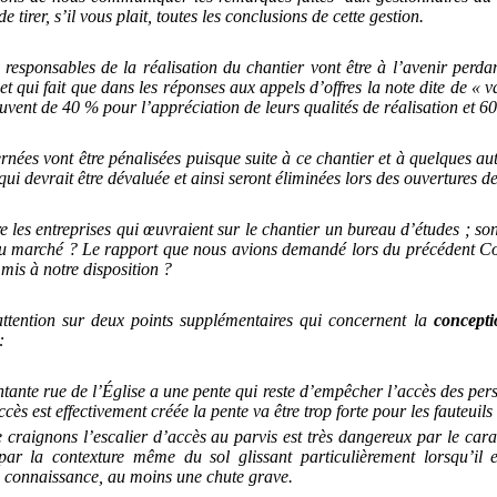
de tirer, s’il vous plait, toutes les conclusions de cette gestion.
 responsables de la réalisation du chantier vont être à l’avenir perda
et qui fait que dans les réponses aux appels d’offres la note dite de «
ouvent de 40 % pour l’appréciation de leurs qualités de réalisation et 6
rnées vont être pénalisées puisque suite à ce chantier et à quelques aut
ui devrait être dévaluée et ainsi seront éliminées lors des ouvertures de
re les entreprises qui œuvraient sur le chantier un bureau d’études ; son 
u marché ? Le rapport que nous avions demandé lors du précédent Cons
l mis à notre disposition ?
attention sur deux points supplémentaires qui concernent la
concepti
:
ante rue de l’Église a une pente qui reste d’empêcher l’accès des pers
ès est effectivement créée la pente va être trop forte pour les fauteuils
raignons l’escalier d’accès au parvis est très dangereux par le carac
ar la contexture même du sol glissant particulièrement lorsqu’il 
e connaissance, au moins une chute grave.