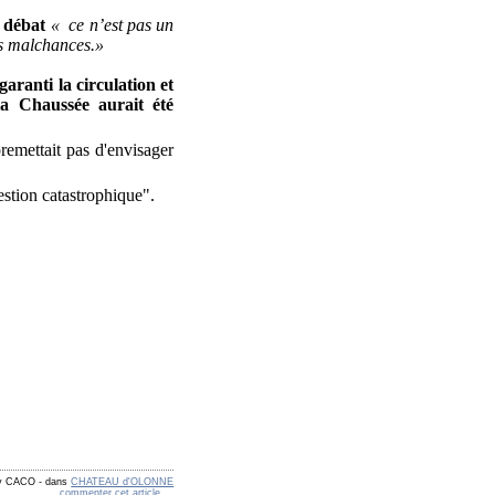
 débat
« ce n’est pas un
les malchances.»
aranti la circulation et
la Chaussée aurait été
remettait pas d'envisager
estion catastrophique".
by CACO
-
dans
CHATEAU d'OLONNE
commenter cet article
…