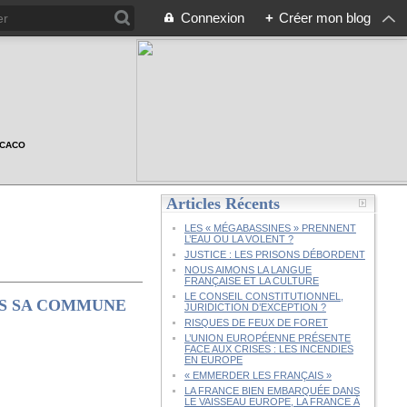
Connexion
+
Créer mon blog
n CACO
Articles Récents
LES « MÉGABASSINES » PRENNENT
L’EAU OU LA VOLENT ?
JUSTICE : LES PRISONS DÉBORDENT
NOUS AIMONS LA LANGUE
FRANÇAISE ET LA CULTURE
LE CONSEIL CONSTITUTIONNEL,
NS SA COMMUNE
JURIDICTION D’EXCEPTION ?
RISQUES DE FEUX DE FORET
L’UNION EUROPÉENNE PRÉSENTE
FACE AUX CRISES : LES INCENDIES
EN EUROPE
« EMMERDER LES FRANÇAIS »
LA FRANCE BIEN EMBARQUÉE DANS
LE VAISSEAU EUROPE, LA FRANCE À