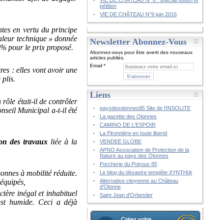
VIE DE CHÂTEAU N° 8 : spécial fusion et
pétition
VIE DE CHÂTEAU N°9 juin 2016
ntes en vertu du principe
 valeur technique » donnée
Newsletter Abonnez-Vous
0% pour le prix proposé.
Abonnez-vous pour être averti des nouveaux
articles publiés.
Email
res : elles vont avoir une
 plis.
Liens
rôle était-il de contrôler
paysdesolonnes85 Site de l'INSOLITE
eil Municipal a-t-il été
La gazette des Olonnes
CAMINO DE L'ESPOIR
La Pironnière en toute liberté
on des travaux
liée à la
VENDEE GLOBE
APNO Association de Protection de la
Nature au pays des Olonnes
Porcherie du Poiroux 85
onnes à mobilité réduite.
Le blog du désastre tempête XYNTHIA
 équipés,
Alternative citoyenne au Château
d'Olonne
tère inégal et inhabituel
Saint Jean d'Orbestier
est humide. Ceci a déjà