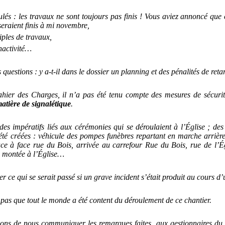
és : les travaux ne sont toujours pas finis ! Vous aviez annoncé que c
 seraient finis à mi novembre,
iples de travaux,
nactivité…
questions : y a-t-il dans le dossier un planning et des pénalités de reta
ier des Charges, il n’a pas été tenu compte des mesures de sécurit
atière de signalétique
.
i des impératifs liés aux cérémonies qui se déroulaient à l’Église ; de
té créées : véhicule des pompes funèbres repartant en marche arrièr
face à face rue du Bois, arrivée au carrefour Rue du Bois, rue de l’É
la montée à l’Église…
 ce qui se serait passé si un grave incident s’était produit au cours d
 pas que tout le monde a été content du déroulement de ce chantier.
ons de nous communiquer les remarques faites
aux gestionnaires du