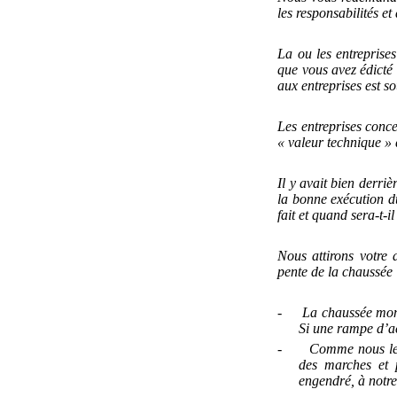
les responsabilités et 
La ou les entreprises
que vous avez édicté 
aux entreprises est s
Les entreprises conce
« valeur technique » q
Il y avait bien derriè
la bonne exécution d
fait et quand sera-t-i
Nous attirons votre 
pente de la chaussée 
-
La chaussée mont
Si une rampe d’acc
-
Comme nous le c
des marches et p
engendré, à notr