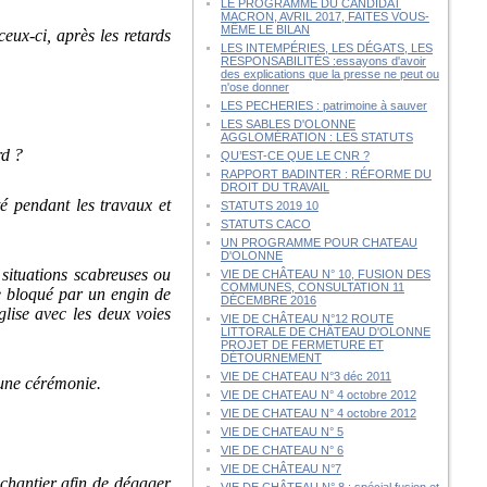
LE PROGRAMME DU CANDIDAT
MACRON, AVRIL 2017, FAITES VOUS-
MÊME LE BILAN
eux-ci, après les retards
LES INTEMPÉRIES, LES DÉGATS, LES
RESPONSABILITÉS :essayons d'avoir
des explications que la presse ne peut ou
n'ose donner
LES PECHERIES : patrimoine à sauver
LES SABLES D'OLONNE
AGGLOMÉRATION : LES STATUTS
rd ?
QU’EST-CE QUE LE CNR ?
RAPPORT BADINTER : RÉFORME DU
DROIT DU TRAVAIL
é pendant les travaux et
STATUTS 2019 10
STATUTS CACO
UN PROGRAMME POUR CHATEAU
D'OLONNE
s situations scabreuses ou
VIE DE CHÂTEAU N° 10, FUSION DES
COMMUNES, CONSULTATION 11
e bloqué par un engin de
DÉCEMBRE 2016
glise avec les deux voies
VIE DE CHÂTEAU N°12 ROUTE
LITTORALE DE CHÂTEAU D'OLONNE
PROJET DE FERMETURE ET
DÉTOURNEMENT
VIE DE CHATEAU N°3 déc 2011
’une cérémonie.
VIE DE CHATEAU N° 4 octobre 2012
VIE DE CHATEAU N° 4 octobre 2012
VIE DE CHATEAU N° 5
VIE DE CHATEAU N° 6
VIE DE CHÂTEAU N°7
 chantier afin de dégager