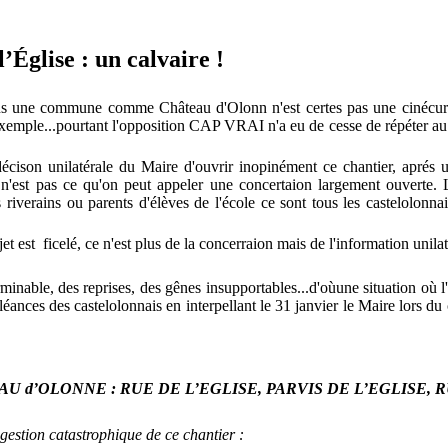
’Église : un calvaire !
ns une commune comme Château d'Olonn n'est certes pas une cinécure.
'exemple...pourtant l'opposition CAP VRAI n'a eu de cesse de répéter au
 décison unilatérale du Maire d'ouvrir inopinément ce chantier, aprés 
 n'est pas ce qu'on peut appeler une concertaion largement ouverte. 
s riverains ou parents d'élèves de l'école ce sont tous les castelolonn
t est ficelé, ce n'est plus de la concerraion mais de l'information unilat
terminable, des reprises, des gênes insupportables...d'oùune situation o
oléances des castelolonnais en interpellant le 31 janvier le Maire lors du
U d’OLONNE : RUE DE L’EGLISE, PARVIS DE L’EGLISE, 
gestion catastrophique de ce chantier :