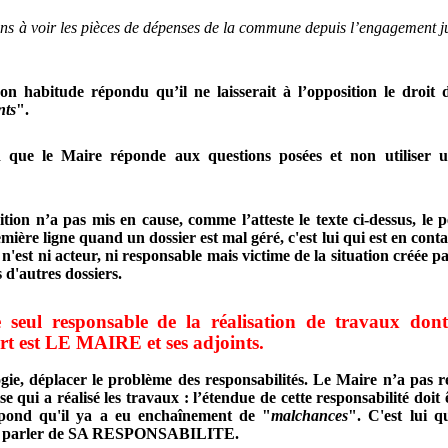
s à voir les pièces de dépenses de la commune depuis l’engagement jus
n habitude répondu qu’il ne laisserait à l’opposition le droit 
nts
".
d que le Maire réponde aux questions posées et non utiliser un
sition
n’a pas mis en cause, comme l’atteste le texte ci-dessus, le
mière ligne quand un dossier est mal géré, c'est lui qui est en conta
 n'est ni acteur, ni responsable mais victime de la situation créée
 d'autres dossiers.
e seul responsable de la réalisation de travaux dont
rt est LE MAIRE et ses adjoints.
gie, déplacer le problème des responsabilités. Le Maire n’a pas 
se qui a réalisé les travaux : l’étendue de cette responsabilité doit 
pond qu'il ya a eu enchaînement de "
malchances
". C'est lui q
c dû parler de SA RESPONSABILITE.