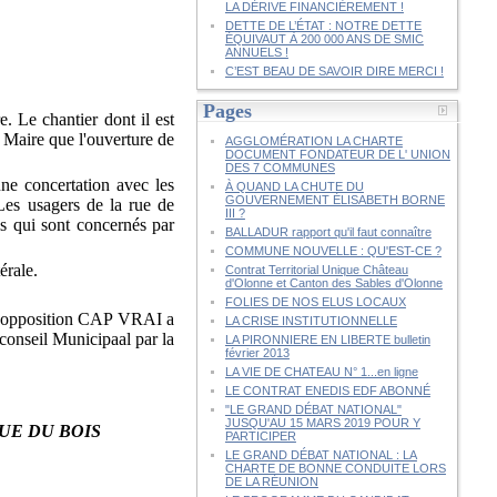
LA DÉRIVE FINANCIÈREMENT !
DETTE DE L’ÉTAT : NOTRE DETTE
ÉQUIVAUT À 200 000 ANS DE SMIC
ANNUELS !
C’EST BEAU DE SAVOIR DIRE MERCI !
Pages
 Le chantier dont il est
 Maire que l'ouverture de
AGGLOMÉRATION LA CHARTE
DOCUMENT FONDATEUR DE L' UNION
DES 7 COMMUNES
une concertation avec les
À QUAND LA CHUTE DU
GOUVERNEMENT ÉLISABETH BORNE
Les usagers de la rue de
III ?
ais qui sont concernés par
BALLADUR rapport qu'il faut connaître
COMMUNE NOUVELLE : QU'EST-CE ?
érale.
Contrat Territorial Unique Château
d'Olonne et Canton des Sables d'Olonne
FOLIES DE NOS ELUS LOCAUX
ù l'opposition CAP VRAI a
LA CRISE INSTITUTIONNELLE
 conseil Municipaal par la
LA PIRONNIERE EN LIBERTE bulletin
février 2013
LA VIE DE CHATEAU N° 1...en ligne
LE CONTRAT ENEDIS EDF ABONNÉ
"LE GRAND DÉBAT NATIONAL"
JUSQU'AU 15 MARS 2019 POUR Y
RUE DU BOIS
PARTICIPER
LE GRAND DÉBAT NATIONAL : LA
CHARTE DE BONNE CONDUITE LORS
DE LA RÉUNION