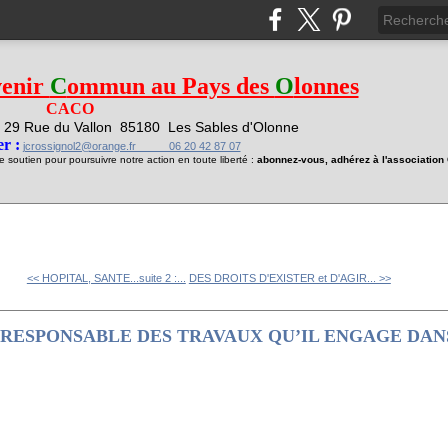
venir
C
ommun au Pays des
O
lonnes
CACO
29 Rue du Vallon
85180 Les Sables d'Olonne
1
r :
jcrossignol2@orange.fr 06 20 42 87 07
soutien pour poursuivre notre action en toute liberté :
abonnez-vous, adhérez à l'associatio
<< HOPITAL, SANTE...suite 2 :...
DES DROITS D'EXISTER et D'AGIR... >>
L RESPONSABLE DES TRAVAUX QU’IL ENGAGE DA