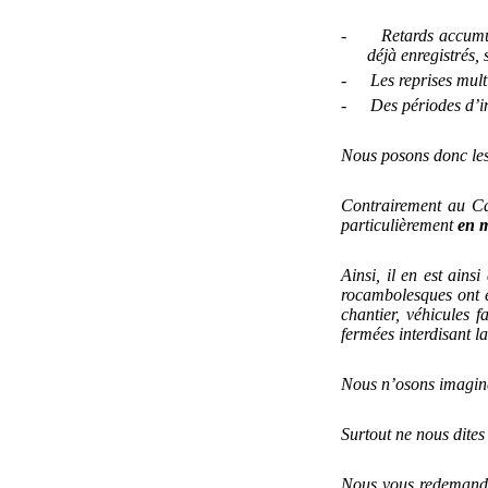
-
Retards accumul
déjà enregistrés,
-
Les reprises mult
-
Des périodes d’i
Nous posons donc les 
Contrairement au Cah
particulièrement
en m
Ainsi, il en est ains
rocambolesques ont é
chantier, véhicules 
fermées interdisant 
Nous n’osons imaginer
Surtout ne nous dites
Nous vous redemand