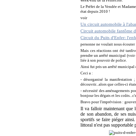
week-end de la Pentecôte.
Le Préfet de la Vendée et Madame
état depuis 2010 !
voir
Un circuit automobile à l'aba
Circuit automobile fantôme 
Circuit du Puits d'Enfer: l'en
personne ne voulait nous écouter ..
Mais ces réactions ont été tardiv
prendre un arrêté municipal (voir 
liée à son pouvoir de police.
Ainsi fut pris un arrêté municipal
Ceci a :
- désorganisé la manifestation ;
découvrir...alors que celles-ci ét
- nécessité des aménagements pou
bonjour les dégats et les coûts...c
Bravo pour l'imprévision : gouverne
Il va falloir maintenant que
de son abandon, de ses nuis
sportifs se faire piéger ainsi
littoral n'est pas supportable