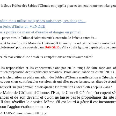
 la Sous-Préfète des Sables d'Olonne ont jugé la piste et son environnement dange
ndon mais utilisé malgré ses nuisances, ses dangers...
du Puits d'Enfer en VENDEE
fer à portée de main et d'oreille et danger en prime!
.par contre, le Tribunal Administratif a entendu, le Préfet a entendu...
es et la réaction du Maire de Château d'Olonne qui a refusé d'entendre notre voix
ci-dessous) pour se couvrir d'un
DANGER
qu'il a voulu ignorer depuis plus de deu
 ce 25 mai veille d'une des deux compétitions annuelles autorisées !
 les responsables et les concurrents n'ont pas eu le temps de faire face aux ob
aient en préparation depuis plusieurs semaines ! (voir Ouest France du 28 mai 2011).
r la circulation en plein marathon des Sables d’Olonne manifestation à Orbestier 
'est vous chers contribuables castelonnais qui allez payer les mesures dites de sécuri
r c'est "ne pas prévoir" ! alors qu'on a l'information et des alertes depuis 2 ans !
 le Maire de Château d'Olonne, l'Etat, le Conseil Général s'occupent sé
ances et de son devenir et qu'on ne laisse pas le propriétaires du s
. Il faut réveiller le dossier. Même s'il est lourd à gérer il est incontour
 pour l'agglomération olonnaise.