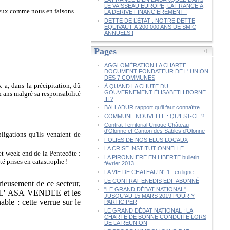
LE VAISSEAU EUROPE, LA FRANCE À
reux comme nous en faisons
LA DÉRIVE FINANCIÈREMENT !
DETTE DE L’ÉTAT : NOTRE DETTE
ÉQUIVAUT À 200 000 ANS DE SMIC
ANNUELS !
Pages
AGGLOMÉRATION LA CHARTE
DOCUMENT FONDATEUR DE L' UNION
DES 7 COMMUNES
 a, dans la précipitation, dû
À QUAND LA CHUTE DU
GOUVERNEMENT ÉLISABETH BORNE
x ans malgré sa responsabilité
III ?
BALLADUR rapport qu'il faut connaître
COMMUNE NOUVELLE : QU'EST-CE ?
Contrat Territorial Unique Château
d'Olonne et Canton des Sables d'Olonne
ligations qu'ils venaient de
FOLIES DE NOS ELUS LOCAUX
LA CRISE INSTITUTIONNELLE
et week-end de la Pentecôte :
LA PIRONNIERE EN LIBERTE bulletin
té prises en catastrophe !
février 2013
LA VIE DE CHATEAU N° 1...en ligne
LE CONTRAT ENEDIS EDF ABONNÉ
rieusement de ce secteur,
"LE GRAND DÉBAT NATIONAL"
ite L' ASA VENDEE et les
JUSQU'AU 15 MARS 2019 POUR Y
nable : cette verrue sur le
PARTICIPER
LE GRAND DÉBAT NATIONAL : LA
CHARTE DE BONNE CONDUITE LORS
DE LA RÉUNION