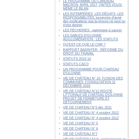
LE PROGRAMME DU CANDIDAT
MACRON, AVRIL 2017, FAITES VOUS-
MÊME LE BILAN
LES INTEMPÉRIES, LES DÉGATS, LES
RESPONSABILITÉS :essayons d'avoir
des explications que la presse ne peut ou
n'ose donner
LES PECHERIES : patrimoine à sauver
LES SABLES D'OLONNE
AGGLOMÉRATION : LES STATUTS
QU’EST-CE QUE LE CNR ?
RAPPORT BADINTER : RÉFORME DU
DROIT DU TRAVAIL
STATUTS 2019 10
STATUTS CACO
UN PROGRAMME POUR CHATEAU
D'OLONNE
VIE DE CHÂTEAU N° 10, FUSION DES
COMMUNES, CONSULTATION 11
DÉCEMBRE 2016
VIE DE CHÂTEAU N°12 ROUTE
LITTORALE DE CHÂTEAU D'OLONNE
PROJET DE FERMETURE ET
DÉTOURNEMENT
VIE DE CHATEAU N°3 déc 2011
VIE DE CHATEAU N° 4 octobre 2012
VIE DE CHATEAU N° 4 octobre 2012
VIE DE CHATEAU N° 5
VIE DE CHATEAU N° 6
VIE DE CHÂTEAU N°7