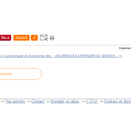
Repost
0
Publishe
<< Communauté de Communes des...
LES MENACES A PRENDRE AU SERIEUX... >>
mentaire
Top articles
Contact
Signaler un abus
C.G.U.
Cookies et don