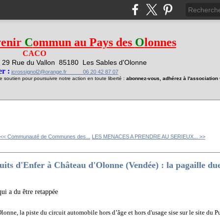
venir
C
ommun au Pays des
O
lonnes
CACO
29 Rue du Vallon
85180 Les Sables d'Olonne
1
r :
jcrossignol2@orange.fr 06 20 42 87 07
soutien pour poursuivre notre action en toute liberté :
abonnez-vous, adhérez à l'associatio
<< Communauté de Communes des...
LES MENACES A PRENDRE AU SERIEUX... >>
uits d'Enfer à Château d'Olonne (Vendée) : la pagaille due
qui a du être retappée
nne, la piste du circuit automobile hors d’âge et hors d'usage sise sur le site du Pui