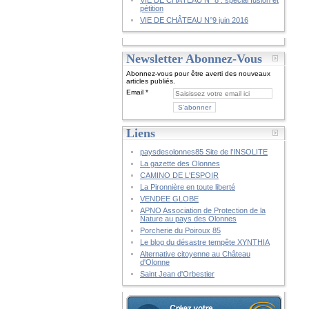
VIE DE CHÂTEAU N° 8 : spécial fusion et
pétition
VIE DE CHÂTEAU N°9 juin 2016
Newsletter Abonnez-Vous
Abonnez-vous pour être averti des nouveaux
articles publiés.
Email
Liens
paysdesolonnes85 Site de l'INSOLITE
La gazette des Olonnes
CAMINO DE L'ESPOIR
La Pironnière en toute liberté
VENDEE GLOBE
APNO Association de Protection de la
Nature au pays des Olonnes
Porcherie du Poiroux 85
Le blog du désastre tempête XYNTHIA
Alternative citoyenne au Château
d'Olonne
Saint Jean d'Orbestier