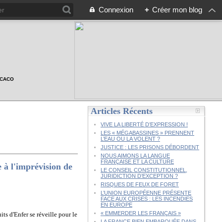
Connexion
+
Créer mon blog
n CACO
Articles Récents
VIVE LA LIBERTÉ D’EXPRESSION !
LES « MÉGABASSINES » PRENNENT
L’EAU OU LA VOLENT ?
JUSTICE : LES PRISONS DÉBORDENT
NOUS AIMONS LA LANGUE
FRANÇAISE ET LA CULTURE
 à l'imprévision de
LE CONSEIL CONSTITUTIONNEL,
JURIDICTION D’EXCEPTION ?
RISQUES DE FEUX DE FORET
L’UNION EUROPÉENNE PRÉSENTE
FACE AUX CRISES : LES INCENDIES
EN EUROPE
« EMMERDER LES FRANÇAIS »
ts d'Enfer se réveille pour le
LA FRANCE BIEN EMBARQUÉE DANS