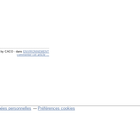
d by CACO
-
dans
ENVIRONNEMENT
commenter cet article
…
nées personnelles
Préférences cookies