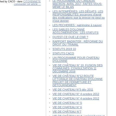
LE PROGRAMME DU CANDIDAT
shed by CACO
-
dans
CITOYENNETE
MACRON, AVRIL 2017, FAITES VOUS-
commenter cet article
…
MÊME LE BILAN
LES INTEMPÉRIES, LES DÉGATS, LES
RESPONSABILITÉS :essayons d'avoir
des explications que la presse ne peut ou
n'ose donner
LES PECHERIES : patrimoine à sauver
LES SABLES D'OLONNE
AGGLOMÉRATION : LES STATUTS
QU’EST-CE QUE LE CNR ?
RAPPORT BADINTER : RÉFORME DU
DROIT DU TRAVAIL
STATUTS 2019 10
STATUTS CACO
UN PROGRAMME POUR CHATEAU
D'OLONNE
VIE DE CHÂTEAU N° 10, FUSION DES
COMMUNES, CONSULTATION 11
DÉCEMBRE 2016
VIE DE CHÂTEAU N°12 ROUTE
LITTORALE DE CHÂTEAU D'OLONNE
PROJET DE FERMETURE ET
DÉTOURNEMENT
VIE DE CHATEAU N°3 déc 2011
VIE DE CHATEAU N° 4 octobre 2012
VIE DE CHATEAU N° 4 octobre 2012
VIE DE CHATEAU N° 5
VIE DE CHATEAU N° 6
VIE DE CHÂTEAU N°7