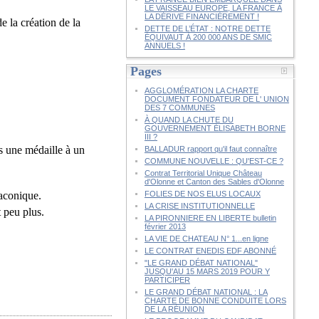
LE VAISSEAU EUROPE, LA FRANCE À
LA DÉRIVE FINANCIÈREMENT !
e la création de la
DETTE DE L’ÉTAT : NOTRE DETTE
ÉQUIVAUT À 200 000 ANS DE SMIC
ANNUELS !
Pages
AGGLOMÉRATION LA CHARTE
DOCUMENT FONDATEUR DE L' UNION
DES 7 COMMUNES
À QUAND LA CHUTE DU
GOUVERNEMENT ÉLISABETH BORNE
III ?
s une médaille à un
BALLADUR rapport qu'il faut connaître
COMMUNE NOUVELLE : QU'EST-CE ?
Contrat Territorial Unique Château
d'Olonne et Canton des Sables d'Olonne
laconique.
FOLIES DE NOS ELUS LOCAUX
LA CRISE INSTITUTIONNELLE
t peu plus.
LA PIRONNIERE EN LIBERTE bulletin
février 2013
LA VIE DE CHATEAU N° 1...en ligne
LE CONTRAT ENEDIS EDF ABONNÉ
"LE GRAND DÉBAT NATIONAL"
JUSQU'AU 15 MARS 2019 POUR Y
PARTICIPER
LE GRAND DÉBAT NATIONAL : LA
CHARTE DE BONNE CONDUITE LORS
DE LA RÉUNION