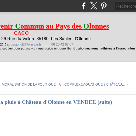
venir
C
ommun au Pays des
O
lonnes
CACO
29 Rue du Vallon
85180 Les Sables d'Olonne
1
r :
jcrossignol2@orange.fr 06 20 42 87 07
soutien pour poursuivre notre action en toute liberté :
abonnez-vous, adhérez à l'associatio
< MORALISATION DE LA POLITIQUE...
Un COMPLEXE AQUATIQUE à CHÂTEAU... >>
a pluie à Château d'Olonne en VENDEE (suite)