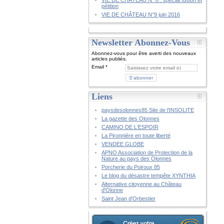
VIE DE CHÂTEAU N° 8 : spécial fusion et
pétition
VIE DE CHÂTEAU N°9 juin 2016
Newsletter Abonnez-Vous
Abonnez-vous pour être averti des nouveaux
articles publiés.
Email
Liens
paysdesolonnes85 Site de l'INSOLITE
La gazette des Olonnes
CAMINO DE L'ESPOIR
La Pironnière en toute liberté
VENDEE GLOBE
APNO Association de Protection de la
Nature au pays des Olonnes
Porcherie du Poiroux 85
Le blog du désastre tempête XYNTHIA
Alternative citoyenne au Château
d'Olonne
Saint Jean d'Orbestier