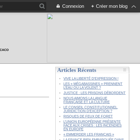
Connexion
+
Créer mon blog
n CACO
Articles Récents
VIVE LA LIBERTÉ D’EXPRESSION !
LES « MÉGABASSINES » PRENNENT
L’EAU OU LA VOLENT ?
JUSTICE : LES PRISONS DÉBORDENT
NOUS AIMONS LA LANGUE
FRANÇAISE ET LA CULTURE
LE CONSEIL CONSTITUTIONNEL,
JURIDICTION D’EXCEPTION ?
RISQUES DE FEUX DE FORET
L’UNION EUROPÉENNE PRÉSENTE
FACE AUX CRISES : LES INCENDIES
EN EUROPE
« EMMERDER LES FRANÇAIS »
LA FRANCE BIEN EMBARQUÉE DANS