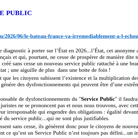
E PUBLIC
m/2026/06/le-bateau-france-va-irremediablement-a-l-echo
 diagnostic à porter sur l’État en 2026...l’État, cet anonyme 
nçais et qui, pourtant, ne cesse de prospérer de manière dite te
t créé sans cesse un nouveau service public rattaché à une br
at ; une aiguille de plus dans une botte de foin !
t que les citoyens subissent l’existence et la multiplication de
i génère des dysfonctionnements qui peuvent être d’une extrêm
sponsable de dysfonctionnements du "
Service Public
" il faudr
es juristes ne se prononcent pas et nous nous trouvons, avec cet
eur irresponsable qui engendre des obligations : égalité devant
té du service public...qui ne sont plus justifiables.
ssent sans cesse, ils génèrent donc pour le citoyens de nouvea
t ce qu’est un Service Public n’est toujours pas défini...un 