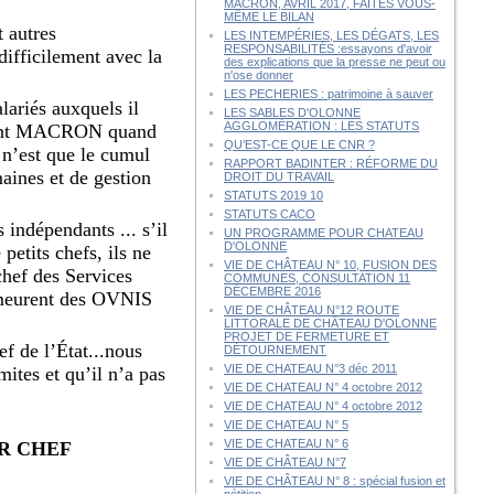
MACRON, AVRIL 2017, FAITES VOUS-
MÊME LE BILAN
t autres
LES INTEMPÉRIES, LES DÉGATS, LES
RESPONSABILITÉS :essayons d'avoir
ifficilement avec la
des explications que la presse ne peut ou
n'ose donner
LES PECHERIES : patrimoine à sauver
lariés auxquels il
LES SABLES D'OLONNE
AGGLOMÉRATION : LES STATUTS
sident MACRON quand
QU’EST-CE QUE LE CNR ?
i n’est que le cumul
RAPPORT BADINTER : RÉFORME DU
aines et de gestion
DROIT DU TRAVAIL
STATUTS 2019 10
STATUTS CACO
indépendants ... s’il
UN PROGRAMME POUR CHATEAU
D'OLONNE
petits chefs, ils ne
VIE DE CHÂTEAU N° 10, FUSION DES
chef des Services
COMMUNES, CONSULTATION 11
DÉCEMBRE 2016
demeurent des OVNIS
VIE DE CHÂTEAU N°12 ROUTE
LITTORALE DE CHÂTEAU D'OLONNE
PROJET DE FERMETURE ET
ef de l’État...nous
DÉTOURNEMENT
VIE DE CHATEAU N°3 déc 2011
ites et qu’il n’a pas
VIE DE CHATEAU N° 4 octobre 2012
VIE DE CHATEAU N° 4 octobre 2012
VIE DE CHATEAU N° 5
VIE DE CHATEAU N° 6
ER CHEF
VIE DE CHÂTEAU N°7
VIE DE CHÂTEAU N° 8 : spécial fusion et