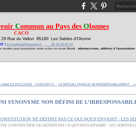
venir
C
ommun au Pays des
O
lonnes
CACO
29 Rue du Vallon
85180 Les Sables d'Olonne
1
r :
jcrossignol2@orange.fr 06 20 42 87 07
soutien pour poursuivre notre action en toute liberté :
abonnez-vous, adhérez à l'associatio
S SABLES D'OLONNE : CONCERTS,...
LE BATEAU FRANCE VA IRRÉMÉDIABLEMENT... >
VNI SYNONYME NON DÉFINI DE L’IRRESPONSABILI
TE CONSTITUTION NE DÉFINIT PAS CE QUI NOUS ENVAHIT : LES SERVIVES 