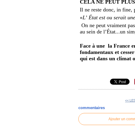
CELA NE PEUT PLU
Il ne reste donc, in fine,
«
L’ État est ou serait un
On ne peut vraiment pas d
au sein de l’État...un si
Face à une la France en 
fondamentaux et cesser 
qui est dans un climat o
<< LE
commentaires
Ajouter un com