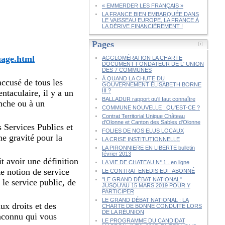
« EMMERDER LES FRANÇAIS »
LA FRANCE BIEN EMBARQUÉE DANS
LE VAISSEAU EUROPE, LA FRANCE À
LA DÉRIVE FINANCIÈREMENT !
Pages
uage.html
AGGLOMÉRATION LA CHARTE
DOCUMENT FONDATEUR DE L' UNION
DES 7 COMMUNES
À QUAND LA CHUTE DU
accusé de tous les
GOUVERNEMENT ÉLISABETH BORNE
III ?
ntaculaire, il y a un
BALLADUR rapport qu'il faut connaître
anche ou à un
COMMUNE NOUVELLE : QU'EST-CE ?
Contrat Territorial Unique Château
d'Olonne et Canton des Sables d'Olonne
s Services Publics et
FOLIES DE NOS ELUS LOCAUX
e gravité pour la
LA CRISE INSTITUTIONNELLE
LA PIRONNIERE EN LIBERTE bulletin
février 2013
ait avoir une définition
LA VIE DE CHATEAU N° 1...en ligne
te notion de service
LE CONTRAT ENEDIS EDF ABONNÉ
"LE GRAND DÉBAT NATIONAL"
 le service public, de
JUSQU'AU 15 MARS 2019 POUR Y
PARTICIPER
LE GRAND DÉBAT NATIONAL : LA
ux droits et des
CHARTE DE BONNE CONDUITE LORS
DE LA RÉUNION
inconnu qui vous
LE PROGRAMME DU CANDIDAT