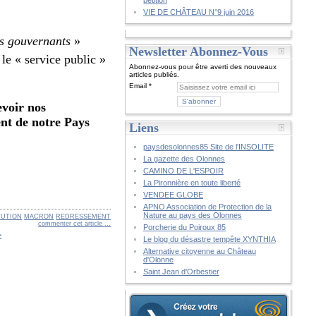
pétition
VIE DE CHÂTEAU N°9 juin 2016
es gouvernants
»
Newsletter Abonnez-Vous
 le « service public »
Abonnez-vous pour être averti des nouveaux
articles publiés.
Email
evoir nos
ent de notre Pays
Liens
paysdesolonnes85 Site de l'INSOLITE
La gazette des Olonnes
CAMINO DE L'ESPOIR
La Pironnière en toute liberté
VENDEE GLOBE
APNO Association de Protection de la
Nature au pays des Olonnes
TUTION
MACRON
REDRESSEMENT
commenter cet article
…
Porcherie du Poiroux 85
>
Le blog du désastre tempête XYNTHIA
Alternative citoyenne au Château
d'Olonne
Saint Jean d'Orbestier