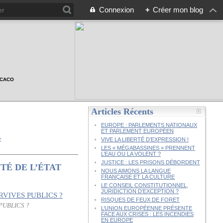
Connexion
+
Créer mon blog
n CACO
Articles Récents
EUROPE : PARLEMENTS NATIONAUX
ET PARLEMENT EUROPÉEN
>
VIVE LA LIBERTÉ D’EXPRESSION !
LES « MÉGABASSINES » PRENNENT
L’EAU OU LA VOLENT ?
JUSTICE : LES PRISONS DÉBORDENT
TÉ DE L’ÉTAT
NOUS AIMONS LA LANGUE
FRANÇAISE ET LA CULTURE
LE CONSEIL CONSTITUTIONNEL,
JURIDICTION D’EXCEPTION ?
RISQUES DE FEUX DE FORET
PUBLICS ?
L’UNION EUROPÉENNE PRÉSENTE
FACE AUX CRISES : LES INCENDIES
EN EUROPE