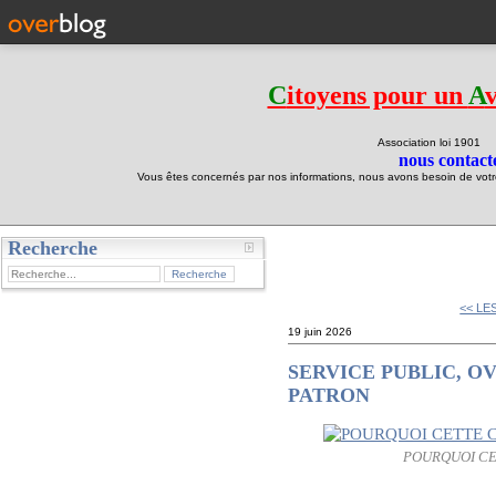
C
itoyens pour un
A
Association loi 190
nous contacte
Vous êtes concernés par nos informations, nous avons besoin de votre 
Recherche
test
<< LE
19 juin 2026
SERVICE PUBLIC, O
PATRON
POURQUOI CET