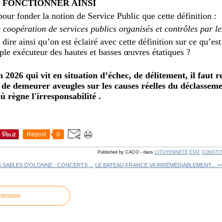
S FONCTIONNER AINSI
 pour fonder la notion de Service Public que cette définition :
e coopération de services publics organisés et contrôles par l
ire ainsi qu’on est éclairé avec cette définition sur ce qu’est
mple exécuteur des hautes et basses œuvres étatiques ?
2026 qui vit en situation d’échec, de délitement, il faut r
de demeurer aveugles sur les causes réelles du déclassem
ù règne l'irresponsabilité .
Repost
0
Published by CACO
-
dans
CITOYENNETÉ
ÉTAT
CONSTI
S SABLES D'OLONNE : CONCERTS,...
LE BATEAU FRANCE VA IRRÉMÉDIABLEMENT... >
mentaire