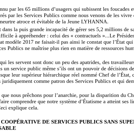
nnu par les 65 millions d’usagers qui subissent les foucades e
és par les Services Publics comme nous venons de les vivre d
u meurtre atroce et évitable de la Jeune LYHANNA.
t dans la puis grande incapacité de gérer ses 5,2 millions de sa
ifficile à appréhender : celui des « contractuels »...Le Pré
tat modèle 2017 ne faisait-il pas ainsi le constat que l’État qu
ces Publics ne maîtrise plus rien en matière de ressources hum
 les servent sont donc un peu des apatrides, des travailleurs 
s un service public même s’ils ont un pouvoir de décisions de 
isque leur supérieur hiérarchique réel nommé Chef de l’État, 
pas juridiquement comme patron des Services Publics et qui 
e que nous prêchons pour l’anarchie, pour la disparition du Ch
ire comprendre que notre système d’Étatisme a atteint ses lim
eci explique cela.
R COOPÉRATIVE DE SERVICES PUBLICS SANS SUP
SABLE