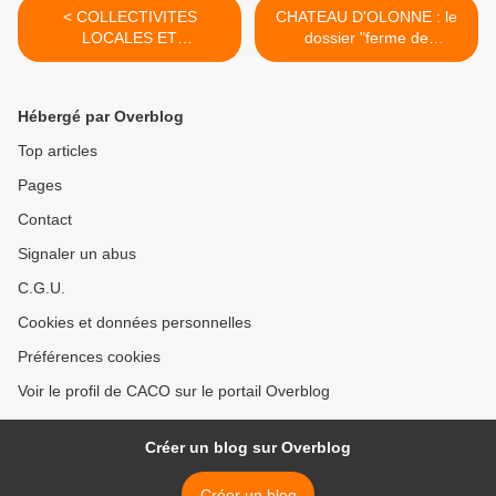
< COLLECTIVITES
CHATEAU D'OLONNE : le
LOCALES ET
dossier "ferme de
INVESTISSEMENTS...suite
Villeneuve" devant la Cour
Administrative d'Appel de
NANTES >
Hébergé par Overblog
Top articles
Pages
Contact
Signaler un abus
C.G.U.
Cookies et données personnelles
Préférences cookies
Voir le profil de CACO sur le portail Overblog
Créer un blog sur Overblog
Créer un blog