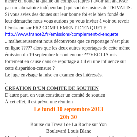
mettre en doute la qualité du compost (après l’avoir fait analyser
par un laboratoire indépendant) qui sort des usines de TRIVALIS.
Si vous aviez des doutes sur leur bonne foi et le bien-fondé de
leur démarche nous vous aurions pu vous inviter à voir ou revoir
l’émission sur FR2 COMPLEMENT D’ENQUETE.
http://www.france2.fr/emissions/complement-d-enquete
...malheureusement nous découvrons que ce reportage n’est plus
en ligne ????? alors que les deux autres reportages de cette même
émission du 19 septembre le sont encore ???VEOLIA mis
fortement en cause dans ce reportage a-t-il eu une influence sur
cette disparition-censure ?
Le juge envisage la mise en examen des intéressés.
CREATION D’UN COMITE DE SOUTIEN
D'autre part, on veut constituer un comité de soutien
À cet effet, il est prévu une réunion
Le lundi 30 septembre 2013
20h 30
Bourse du Travail de La Roche sur Yon
Boulevard Louis Blanc