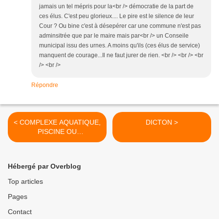
jamais un tel mépris pour la<br /> démocratie de la part de
ces élus. C'est peu glorieux.... Le pire est le silence de leur
Cour ? Ou bine c'est à désepérer car une commune n'est pas
adminsitrée que par le maire mais par<br /> un Conseile
municipal issu des urnes. A moins qu'ils (ces élus de service)
manquent de courage...Il ne faut jurer de rien. <br /> <br /> <br
/> <br />
Répondre
< COMPLEXE AQUATIQUE,
DICTON >
PISCINE OU
PATAUGEOIRE POLITIQUE
pour le Pays des Olonnes
Hébergé par Overblog
Top articles
Pages
Contact