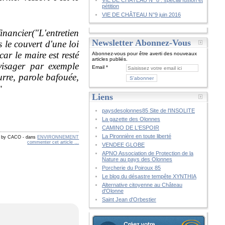
VIE DE CHÂTEAU N° 8 : spécial fusion et
pétition
VIE DE CHÂTEAU N°9 juin 2016
inancier("L'entretien
Newsletter Abonnez-Vous
 le couvert d'une loi
r le maire est resté
Abonnez-vous pour être averti des nouveaux
articles publiés.
visager par exemple
Email
urre, parole bafouée,
"
Liens
paysdesolonnes85 Site de l'INSOLITE
La gazette des Olonnes
CAMINO DE L'ESPOIR
La Pironnière en toute liberté
d by CACO
-
dans
ENVIRONNEMENT
commenter cet article
…
VENDEE GLOBE
APNO Association de Protection de la
Nature au pays des Olonnes
Porcherie du Poiroux 85
Le blog du désastre tempête XYNTHIA
Alternative citoyenne au Château
d'Olonne
Saint Jean d'Orbestier