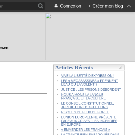
Connexion
+
Créer mon blog
n CACO
Articles Récents
VIVE LA LIBERTÉ D’EXPRESSION !
LES « MÉGABASSINES » PRENNENT
L’EAU OU LA VOLENT ?
JUSTICE : LES PRISONS DÉBORDENT
NOUS AIMONS LA LANGUE
FRANÇAISE ET LA CULTURE
LE CONSEIL CONSTITUTIONNEL,
JURIDICTION D’EXCEPTION ?
RISQUES DE FEUX DE FORET
L’UNION EUROPÉENNE PRÉSENTE
FACE AUX CRISES : LES INCENDIES
EN EUROPE
« EMMERDER LES FRANÇAIS »
LA FRANCE BIEN EMBARQUÉE DANS