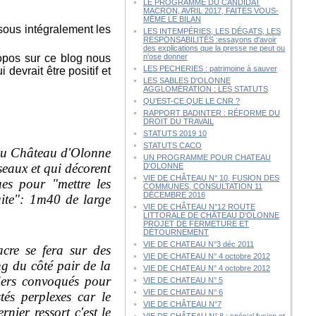
LE PROGRAMME DU CANDIDAT
MACRON, AVRIL 2017, FAITES VOUS-
MÊME LE BILAN
sous intégralement les
LES INTEMPÉRIES, LES DÉGATS, LES
RESPONSABILITÉS :essayons d'avoir
des explications que la presse ne peut ou
opos sur ce blog nous
n'ose donner
LES PECHERIES : patrimoine à sauver
devrait être positif et
LES SABLES D'OLONNE
AGGLOMÉRATION : LES STATUTS
QU’EST-CE QUE LE CNR ?
RAPPORT BADINTER : RÉFORME DU
DROIT DU TRAVAIL
STATUTS 2019 10
STATUTS CACO
 du Château d'Olonne
UN PROGRAMME POUR CHATEAU
seaux et qui décorent
D'OLONNE
VIE DE CHÂTEAU N° 10, FUSION DES
ues pour "mettre les
COMMUNES, CONSULTATION 11
DÉCEMBRE 2016
uite": 1m40 de large
VIE DE CHÂTEAU N°12 ROUTE
LITTORALE DE CHÂTEAU D'OLONNE
PROJET DE FERMETURE ET
DÉTOURNEMENT
VIE DE CHATEAU N°3 déc 2011
re se fera sur des
VIE DE CHATEAU N° 4 octobre 2012
ng du côté pair de la
VIE DE CHATEAU N° 4 octobre 2012
tiers convoqués pour
VIE DE CHATEAU N° 5
VIE DE CHATEAU N° 6
tés perplexes car le
VIE DE CHÂTEAU N°7
nier ressort c'est le