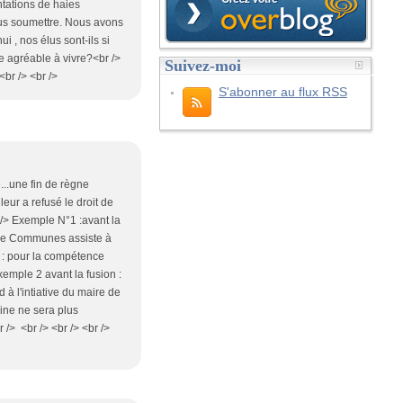
ntations de haies
ous soumettre. Nous avons
i , nos élus sont-ils si
e agréable à vivre?<br />
Suivez-moi
<br /> <br />
S'abonner au flux RSS
...une fin de règne
leur a refusé le droit de
r /> Exemple N°1 :avant la
é de Communes assiste à
e) : pour la compétence
emple 2 avant la fusion :
 à l'intiative du maire de
cine ne sera plus
> <br /> <br /> <br />