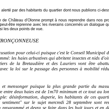
erté par des habitants du quartier dont nous publions ci-des
ire de Château d'Olonne prompt à nous reprendre dans nos pr
peut-être reprenne avec les riverains concernés un dialogue qui 
si les deux points de vue.
 TRONÇONNEUSE
cusation pour celui-ci puisque c'est le Conseil Municipal
mé: les haies arbustives qui abritent insectes et nids d'oi
iers de la Bretaudière et des Lauriers vont être abatt
é avec la loi sur le passage des personnes à mobilité réd
et mensonger puisque la plus grande partie du massac
ibre entre deux haies est de 1m70 minimum et ce tout au lo
le: désinformation, duperie, les habitants de ces quar
 sentiment" sur le sujet mercredi 28 septembre sont res
n programmé et devra se faire dans les huit jours et en der