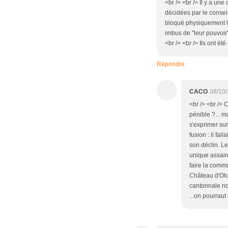
<br /> <br /> Il y a u
décidées par le consei
bloqué physiquement le 
imbus de "leur pouvoir
<br /> <br /> Ils ont é
Répondre
CACO
08/10/
<br /> <br /> 
pénible ?... m
s'exprimer sur
fusion : il f
son déclin. Le
unique assain
faire la commu
Château d'Olon
cantonnale no
...on pourraut