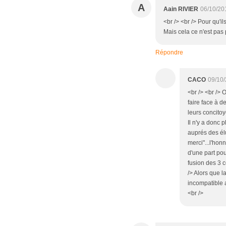
A
Aain RIVIER
06/10/20
<br /> <br /> Pour qu'i
Mais cela ce n'est pas 
Répondre
CACO
09/10/
<br /> <br />
faire face à d
leurs concitoy
Il n'y a donc 
auprés des élu
merci"...l'hon
d'une part po
fusion des 3 c
/> Alors que 
incompatible a
<br />