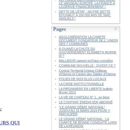
LE VAISSEAU EUROPE, LA FRANCE À
LA DÉRIVE FINANCIÈREMENT !
DETTE DE L’ÉTAT : NOTRE DETTE
ÉQUIVAUT À 200 000 ANS DE SMIC
ANNUELS !
Pages
AGGLOMÉRATION LA CHARTE
DOCUMENT FONDATEUR DE L' UNION
DES 7 COMMUNES
À QUAND LA CHUTE DU
GOUVERNEMENT ÉLISABETH BORNE
III ?
BALLADUR rapport qu'il faut connaître
COMMUNE NOUVELLE : QU'EST-CE ?
Contrat Territorial Unique Château
d'Olonne et Canton des Sables d'Olonne
FOLIES DE NOS ELUS LOCAUX
LA CRISE INSTITUTIONNELLE
LA PIRONNIERE EN LIBERTE bulletin
février 2013
LA VIE DE CHATEAU N° 1...en ligne
LE CONTRAT ENEDIS EDF ABONNÉ
"LE GRAND DÉBAT NATIONAL"
s:
JUSQU'AU 15 MARS 2019 POUR Y
PARTICIPER
LE GRAND DÉBAT NATIONAL : LA
URS QUI
CHARTE DE BONNE CONDUITE LORS
DE LA RÉUNION