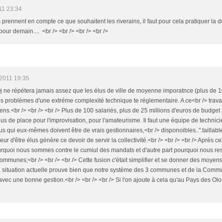
11 23:34
ls prennent en compte ce que souhaitent les riverains, il faut pour cela pratiquer la 
pour demain.... <br /> <br /> <br /> <br />
2011 19:35
 Oj ne répétera jamais assez que les élus de ville de moyenne imporatnce (plus de 1
es problèmes d'une extréme complexité technique te réglementaire. A ce<br /> travai
ens.<br /> <br /> <br /> Plus de 100 salariés, plus de 25 millions d'euros de budget à
plus de place pour l'improvisation, pour l'amateurisme. Il faut une équipe de techni
s qui eux-mêmes doivent être de vrais gestionnaires,<br /> disponoibles..".taillabl
neur d'être élus génère ce devoir de servir la collectivité.<br /> <br /> <br /> Après
urquoi nous sommes contre le cumiul des mandats et d'autre part pourquoi nous res
ommunes;<br /> <br /> <br /> Cette fusion c'était simplifier et se donner des moyens
la situation actuelle prouve bien que notre système des 3 communes et de la Co
vec une bonne gestion.<br /> <br /> <br /> Si l'on ajoute à cela qu'au Pays des Olo