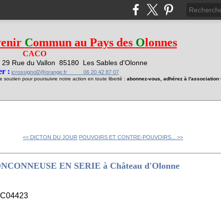
venir
C
ommun au Pays des
O
lonnes
CACO
29 Rue du Vallon
85180 Les Sables d'Olonne
1
r :
jcrossignol2@orange.fr 06 20 42 87 07
soutien pour poursuivre notre action en toute liberté :
abonnez-vous, adhérez à l'associatio
<< DICTON DU JOUR
POUVOIRS ET CONTRE-POUVOIRS... >>
CONNEUSE EN SERIE à Château d'Olonne