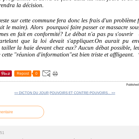
rendra la décision.
ste sur cette commune fera donc les frais d'un problème f
xit le maire). Alors pourquoi faire passer ce massacre sous
es en fait en conformité? Le débat n'a pas pu s'ouvrir ca
artelant que la loi devait s'appliquer.On aurait pu en
à tailler la haie devant chez eux? Aucun débat possible, le
e cette "réunion d'information"est bien triste et affligeant.
Repost
0
Publishe
<< DICTON DU JOUR
POUVOIRS ET CONTRE-POUVOIRS... >>
mentaire
:51