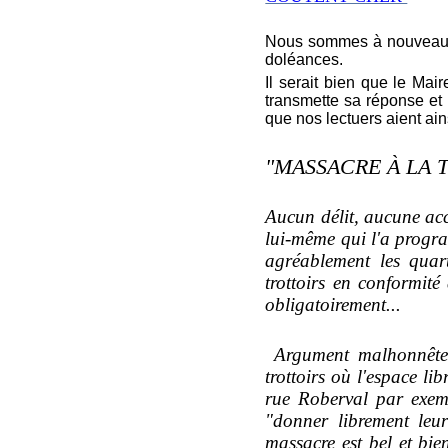
Nous sommes à nouveau al
doléances.
Il serait bien que le Ma
transmette sa réponse et 
que nos lectuers aient ain
"MASSACRE À LA
Aucun délit, aucune ac
lui-même qui l'a program
agréablement les quart
trottoirs en conformit
obligatoirement...
Argument malhonnête 
trottoirs où l'espace l
rue Roberval par exemp
"donner librement leur
massacre est bel et bie