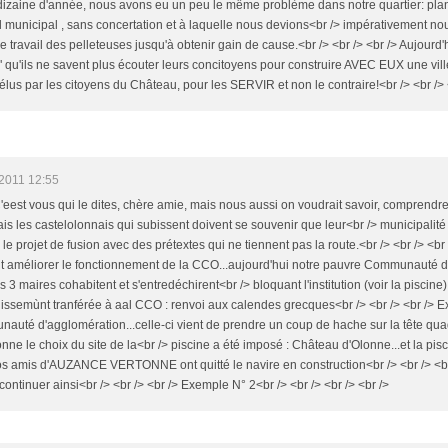
ne dizaine d'année, nous avons eu un peu le même problème dans notre quartier: pla
l municipal , sans concertation et à laquelle nous devions<br /> impérativement n
travail des pelleteuses jusqu'à obtenir gain de cause.<br /> <br /> <br /> Aujourd'hu
" qu'ils ne savent plus écouter leurs concitoyens pour construire AVEC EUX une vill
té élus par les citoyens du Château, pour les SERVIR et non le contraire!<br /> <br /> 
2011 12:55
C'eest vous qui le dites, chère amie, mais nous aussi on voudrait savoir, comprendre
ais les castelolonnais qui subissent doivent se souvenir que leur<br /> municipalité 
 le projet de fusion avec des prétextes qui ne tiennent pas la route.<br /> <br /> <b
allait améliorer le fonctionnement de la CCO...aujourd'hui notre pauvre Communaut
s 3 maires cohabitent et s'entredéchirent<br /> bloquant l'institution (voir la piscin
issemùnt tranférée à aal CCO : renvoi aux calendes grecques<br /> <br /> <br /> Ex
nauté d'agglomération...celle-ci vient de prendre un coup de hache sur la tête quad
ne le choix du site de la<br /> piscine a été imposé : Château d'Olonne...et la pis
s amis d'AUZANCE VERTONNE ont quitté le navire en construction<br /> <br /> <br /
 continuer ainsi<br /> <br /> <br /> Exemple N° 2<br /> <br /> <br /> <br />