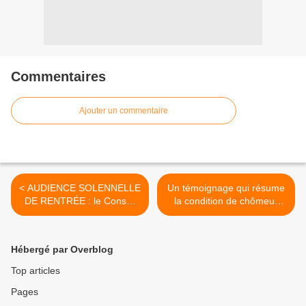
Commentaires
Ajouter un commentaire
< AUDIENCE SOLENNELLE
Un témoignage qui résume
DE RENTRÉE : le Conseil
la condition de chômeur
de Prud’hommes des
dans un pays qui a perdu
Sables d'Olonne fait aussi
nombre d’emplois
sa rentrée…sous la
productifs : une réflexion
Hébergé par Overblog
menace d’une nouvelle
pour redynamiser le Pays
réforme
d’Olonne sur le plan
Top articles
économique >
Pages