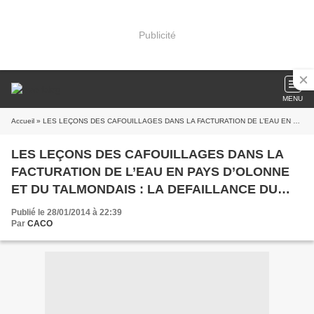
Publicité
MENU
Accueil
» LES LEÇONS DES CAFOUILLAGES DANS LA FACTURATION DE L’EAU EN PAYS D’OLONNE ET DU TALMONDAIS : LA DEFAILLANCE DU SERVICE PUBLIC ET UN MODE DE GESTION A REVOIR
LES LEÇONS DES CAFOUILLAGES DANS LA
FACTURATION DE L’EAU EN PAYS D’OLONNE
ET DU TALMONDAIS : LA DEFAILLANCE DU
SERVICE PUBLIC ET UN MODE DE GESTION A
Publié le 28/01/2014 à 22:39
REVOIR
Par
CACO