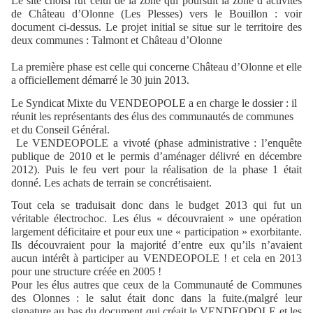
Le site choisi fut celui de la zone qui poursuit la zone d’activités
de Château d’Olonne (Les Plesses) vers le Bouillon : voir
document ci-dessus. Le projet initial se situe sur le territoire des
deux communes : Talmont et Château d’Olonne
La première phase est celle qui concerne Château d’Olonne et elle
a officiellement démarré le 30 juin 2013.
Le Syndicat Mixte du VENDEOPOLE a en charge le dossier : il
réunit les représentants des élus des communautés de communes
et du Conseil Général.
Le VENDEOPOLE a vivoté (phase administrative : l’enquête
publique de 2010 et le permis d’aménager délivré en décembre
2012). Puis le feu vert pour la réalisation de la phase 1 était
donné. Les achats de terrain se concrétisaient.
Tout cela se traduisait donc dans le budget 2013 qui fut un
véritable électrochoc. Les élus « découvraient » une opération
largement déficitaire et pour eux une « participation » exorbitante.
Ils découvraient pour la majorité d’entre eux qu’ils n’avaient
aucun intérêt à participer au VENDEOPOLE ! et cela en 2013
pour une structure créée en 2005 !
Pour les élus autres que ceux de la Communauté de Communes
des Olonnes : le salut était donc dans la fuite.(malgré leur
signature au bas du document qui créait le VENDEOPOLE et les