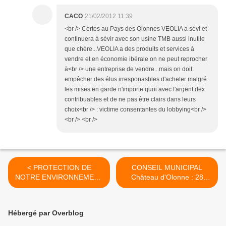
CACO
21/02/2012 11:39
<br /> Certes au Pays des Olonnes VEOLIA a sévi et
continuera à sévir avec son usine TMB aussi inutile
que chère...VEOLIA a des produits et services à
vendre et en économie ibérale on ne peut reprocher
à<br /> une entreprise de vendre...mais on doit
empêcher des élus irresponasbles d'acheter malgré
les mises en garde n'importe quoi avec l'argent dex
contribuables et de ne pas être clairs dans leurs
choix<br /> : victime consentantes du lobbying<br />
<br /> <br />
< PROTECTION DE
CONSEIL MUNICIPAL
NOTRE ENVIRONNEMENT
Château d'Olonne : 28
: association AVIGEN
FEVRIER 2012 >
Hébergé par Overblog