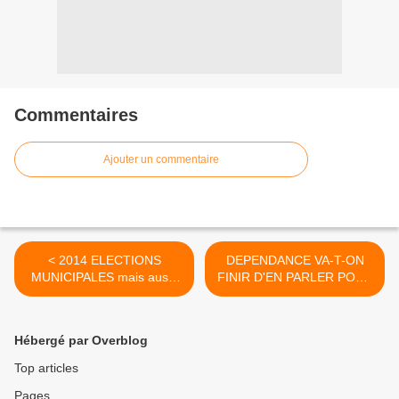
Commentaires
Ajouter un commentaire
< 2014 ELECTIONS
DEPENDANCE VA-T-ON
MUNICIPALES mais aussi
FINIR D'EN PARLER POUR
élections des "délégués"
ENFIN AGIR. >
aux Communautés de
Communes...suite
Hébergé par Overblog
Top articles
Pages