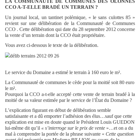
LA COMMUNAUTE DE COMMUNES DES OLONNES
CCO A-T-ELLE BRADÉ UN TERRAIN ?
Un journal local, un tantinet polémique, « le sans culottes 85 »
revient sur une délibération de la Communauté de Communes
CCO . Cette délibération qui date du 28 septembre 2012 concerne
la vente d’un terrain dont la CCO était propriétaire.
Vous avez ci-dessous le texte de la délibération.
Le service du Domaine a estimé le terrain à 160 euro le m².
La Communauté de communes le cède pour la moitié soit 80 euro
le m².
Pourquoi la CCO a-t-elle accepté cette vente de terrain bradé à la
moitié de sa valeur estimée par le service de l’État du Domaine ?
L’explication figurant en début de délibération semble
satisfaisante et a dû emporter l’adhésion des élus…sauf que cette
explication est mise en doute quand le Président Louis GUEDON
lui-même dit qu’il
« s’interroge sur le prix de vente
»…et on a du
mal à comprendre la portée de la phrase suivante «
Cette question
ayant été présentée par Madame BILLION au cours de la