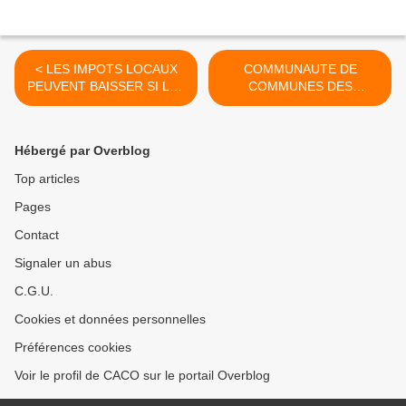
< LES IMPOTS LOCAUX
COMMUNAUTE DE
PEUVENT BAISSER SI LES
COMMUNES DES
ELUS OSENT ET GERENT
OLONNES : VENDRE UN
EN BONS PERES DE
TERRAIN A LA MOITIE DE
FAMILLES
SA VALEUR ESTIMEE PAR
Hébergé par Overblog
LE SERVICE DU DOMAINE
EST-CE NORMAL ? >
Top articles
Pages
Contact
Signaler un abus
C.G.U.
Cookies et données personnelles
Préférences cookies
Voir le profil de CACO sur le portail Overblog