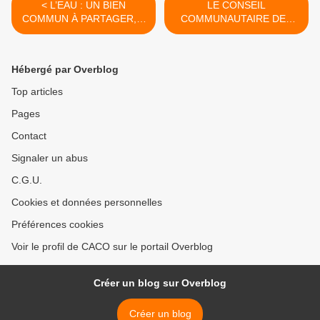
< L’EAU : UN BIEN
LE CONSEIL
COMMUN À PARTAGER, À
COMMUNAUTAIRE DES
PROTÉGER
SABLES D’OLONNE
AGGOMÉRATION DU
JEUDI 9 JUILLET 2026 >
Hébergé par Overblog
Top articles
Pages
Contact
Signaler un abus
C.G.U.
Cookies et données personnelles
Préférences cookies
Voir le profil de CACO sur le portail Overblog
Créer un blog sur Overblog
Créer un blog