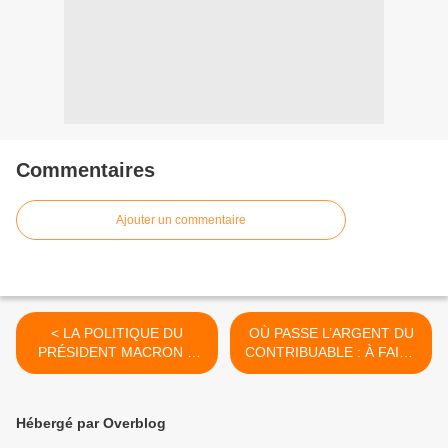
Commentaires
Ajouter un commentaire
< LA POLITIQUE DU
OÙ PASSE L’ARGENT DU
PRÉSIDENT MACRON A
CONTRIBUABLE : À FAIRE
ENGENDRÉ LA PEUR ET
DES RAPPORTS ? UN BEL
CELLE DES NOUVELLES
EXEMPLE >
PROMESSES
Hébergé par Overblog
ÉLECTORALES 2024
VONT ENCORE EMPIRER