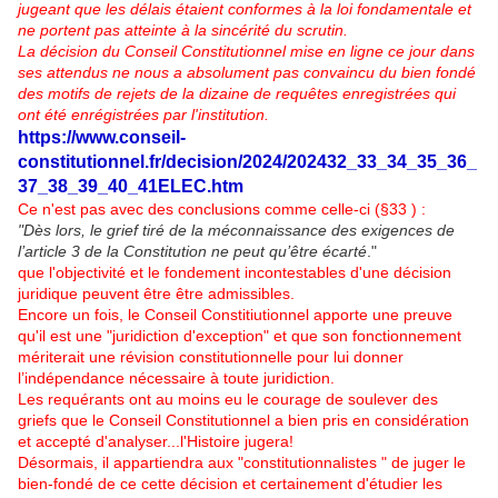
jugeant que les délais étaient conformes à la loi fondamentale et
ne portent pas atteinte à la sincérité du scrutin.
La décision du Conseil Constitutionnel mise en ligne ce jour dans
ses attendus ne nous a absolument pas convaincu du bien fondé
des motifs de rejets de la dizaine de requêtes enregistrées qui
ont été enrégistrées par l'institution.
https://www.conseil-
constitutionnel.fr/decision/2024/202432_33_34_35_36_
37_38_39_40_41ELEC.htm
Ce n'est pas avec des conclusions comme celle-ci (§33 ) :
"Dès lors, le grief tiré de la méconnaissance des exigences de
l’article 3 de la Constitution ne peut qu’être écarté
."
que l'objectivité et le fondement incontestables d'une décision
juridique peuvent être être admissibles.
Encore un fois, le Conseil Constitiutionnel apporte une preuve
qu'il est une "juridiction d'exception" et que son fonctionnement
mériterait une révision constitutionnelle pour lui donner
l’indépendance nécessaire à toute juridiction.
Les requérants ont au moins eu le courage de soulever des
griefs que le Conseil Constitutionnel a bien pris en considération
et accepté d'analyser...l'Histoire jugera!
Désormais, il appartiendra aux "constitutionnalistes " de juger le
bien-fondé de ce cette décision et certainement d'étudier les