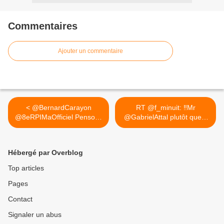
Commentaires
Ajouter un commentaire
< @BernardCarayon
RT @f_minuit: ‼️Mr
@8eRPIMaOfficiel Pensons
@GabrielAttal plutôt que...
à eux à...
>
Hébergé par Overblog
Top articles
Pages
Contact
Signaler un abus