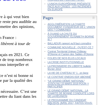
L’UNION EUROPÉENNE PRÉSENTE
FACE AUX CRISES : LES INCENDIES
EN EUROPE
re à qui veut bien
Pages
ge reste peu audible au
AGGLOMÉRATION LA CHARTE
émettre des opinions,
DOCUMENT FONDATEUR DE L' UNION
DES 7 COMMUNES
À QUAND LA CHUTE DU
n France :
GOUVERNEMENT ÉLISABETH BORNE
III ?
libèrent à tour de
BALLADUR rapport qu'il faut connaître
COMMUNE NOUVELLE : QU'EST-CE ?
Contrat Territorial Unique Château
nçais en 2021. Ce
d'Olonne et Canton des Sables d'Olonne
FOLIES DE NOS ELUS LOCAUX
par de trop nombreux
LA CRISE INSTITUTIONNELLE
ous interpeller et
LA PIRONNIERE EN LIBERTE bulletin
février 2013
LA VIE DE CHATEAU N° 1...en ligne
ice n’est ni bonne ni
LE CONTRAT ENEDIS EDF ABONNÉ
e par la qualité des
"LE GRAND DÉBAT NATIONAL"
JUSQU'AU 15 MARS 2019 POUR Y
PARTICIPER
 nécessaire. C’est une
LE GRAND DÉBAT NATIONAL : LA
CHARTE DE BONNE CONDUITE LORS
ttre du liant dans les
DE LA RÉUNION
LE PROGRAMME DU CANDIDAT
MACRON, AVRIL 2017, FAITES VOUS-