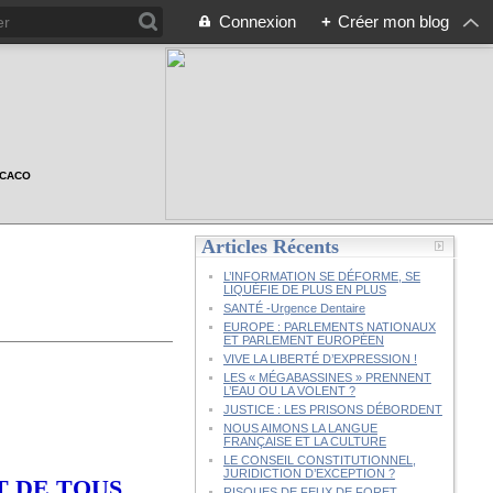
Connexion
+
Créer mon blog
n CACO
Articles Récents
L’INFORMATION SE DÉFORME, SE
LIQUÉFIE DE PLUS EN PLUS
SANTÉ -Urgence Dentaire
EUROPE : PARLEMENTS NATIONAUX
ET PARLEMENT EUROPÉEN
VIVE LA LIBERTÉ D’EXPRESSION !
LES « MÉGABASSINES » PRENNENT
L’EAU OU LA VOLENT ?
JUSTICE : LES PRISONS DÉBORDENT
NOUS AIMONS LA LANGUE
FRANÇAISE ET LA CULTURE
LE CONSEIL CONSTITUTIONNEL,
JURIDICTION D’EXCEPTION ?
T DE TOUS
RISQUES DE FEUX DE FORET