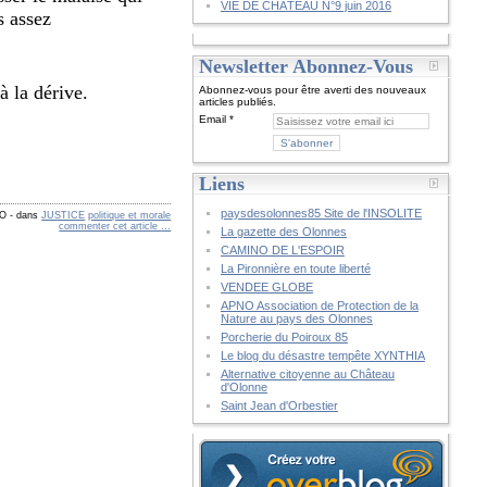
VIE DE CHÂTEAU N°9 juin 2016
s assez
Newsletter Abonnez-Vous
 à la dérive.
Abonnez-vous pour être averti des nouveaux
articles publiés.
Email
Liens
paysdesolonnes85 Site de l'INSOLITE
CO
-
dans
JUSTICE
politique et morale
commenter cet article
…
La gazette des Olonnes
CAMINO DE L'ESPOIR
La Pironnière en toute liberté
VENDEE GLOBE
APNO Association de Protection de la
Nature au pays des Olonnes
Porcherie du Poiroux 85
Le blog du désastre tempête XYNTHIA
Alternative citoyenne au Château
d'Olonne
Saint Jean d'Orbestier