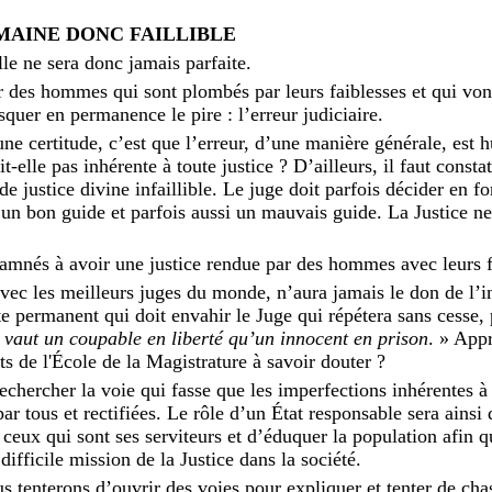
UMAINE DONC FAILLIBLE
lle ne sera donc jamais parfaite.
ar des hommes qui sont plombés par leurs faiblesses et qui vont
squer en permanence le pire : l’erreur judiciaire.
 une certitude, c’est que l’erreur, d’une manière générale, e
it-elle pas inhérente à toute justice ? D’ailleurs, il faut consta
 de justice divine infaillible. Le juge doit parfois décider en 
 un bon guide et parfois aussi un mauvais guide. La Justice ne
nés à avoir une justice rendue par des hommes avec leurs f
vec les meilleurs juges du monde, n’aura jamais le don de l’inf
te permanent qui doit envahir le Juge qui répétera sans cesse,
 vaut un coupable en liberté qu’un innocent en prison
. » App
ts de l'École de la Magistrature à savoir douter ?
 rechercher la voie qui fasse que les imperfections inhérentes 
ar tous et rectifiées. Le rôle d’un État responsable sera ainsi
t ceux qui sont ses serviteurs et d’éduquer la population afin q
 difficile mission de la Justice dans la société.
us tenterons d’ouvrir des voies pour expliquer et tenter de cha