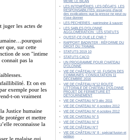
MÊME LE BILAN
LES INTEMPÉRIES, LES DÉGATS, LES
RESPONSABILITÉS :essayons d'avoir
des explications que la presse ne peut ou
n'ose donner
LES PECHERIES : patrimoine à sauver
 juger les actes de
LES SABLES D'OLONNE
AGGLOMÉRATION : LES STATUTS
QU’EST-CE QUE LE CNR ?
st humaine…pourquoi
RAPPORT BADINTER : RÉFORME DU
ter que, sur cette
DROIT DU TRAVAIL
STATUTS 2019 10
fonction de son "intime
STATUTS CACO
 connait pas la
UN PROGRAMME POUR CHATEAU
D'OLONNE
VIE DE CHÂTEAU N° 10, FUSION DES
aiblesses.
COMMUNES, CONSULTATION 11
DÉCEMBRE 2016
aillibilité. Et on en
VIE DE CHÂTEAU N°12 ROUTE
LITTORALE DE CHÂTEAU D'OLONNE
 par exemple pour les
PROJET DE FERMETURE ET
rend-t-on vraiment
DÉTOURNEMENT
VIE DE CHATEAU N°3 déc 2011
VIE DE CHATEAU N° 4 octobre 2012
à la Justice humaine
VIE DE CHATEAU N° 4 octobre 2012
 de protéger et mettre
VIE DE CHATEAU N° 5
VIE DE CHATEAU N° 6
u’elle reconnaisse la
VIE DE CHÂTEAU N°7
VIE DE CHÂTEAU N° 8 : spécial fusion et
pétition
sser le malaise qui