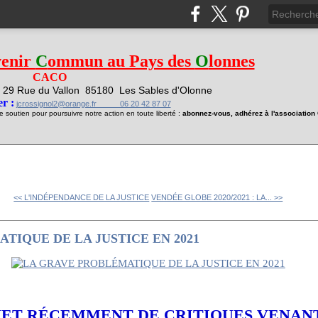
venir
C
ommun au Pays des
O
lonnes
CACO
29 Rue du Vallon
85180 Les Sables d'Olonne
1
r :
jcrossignol2@orange.fr 06 20 42 87 07
soutien pour poursuivre notre action en toute liberté :
abonnez-vous, adhérez à l'associatio
<< L'INDÉPENDANCE DE LA JUSTICE
VENDÉE GLOBE 2020/2021 : LA... >>
TIQUE DE LA JUSTICE EN 2021
BJET RÉCEMMENT DE CRITIQUES VENAN