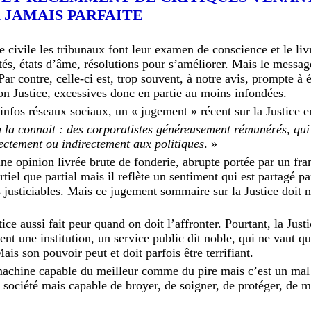
 JAMAIS PARFAITE
civile les tribunaux font leur examen de conscience et le liv
vités, états d’âme, résolutions pour s’améliorer. Mais le messa
Par contre, celle-ci est, trop souvent, à notre avis, prompte à 
tion Justice, excessives donc en partie au moins infondées.
 infos réseaux sociaux, un « jugement » récent sur la Justice e
n la connait : des corporatistes généreusement rémunérés, qui 
rectement ou indirectement aux politiques
. »
e opinion livrée brute de fonderie, abrupte portée par un fra
rtiel que partial mais il reflète un sentiment qui est partagé 
s justiciables. Mais ce jugement sommaire sur la Justice doit n
ice aussi fait peur quand on doit l’affronter. Pourtant, la Just
t une institution, un service public dit noble, qui ne vaut qu
is son pouvoir peut et doit parfois être terrifiant.
 machine capable du meilleur comme du pire mais c’est un mal
 société mais capable de broyer, de soigner, de protéger, de me