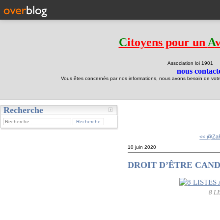
C
itoyens pour un
A
Association loi 190
nous contacte
Vous êtes concernés par nos informations, nous avons besoin de votre 
Recherche
test
<< @Za
10 juin 2020
DROIT D’ÊTRE CAND
8 L