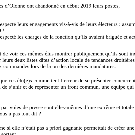
es d’Olonne ont abandonné en début 2019 leurs postes,
 respecté leurs engagements vis-à-vis de leurs électeurs : assu
 !
respecté les charges de la fonction qu’ils avaient briguée et ac
nt de voir ces mêmes élus montrer publiquement qu’ils sont in
 leurs deux listes dites d’action locale de tendances droitièr
aux commandes lors de la ou des dernières mandatures.
que ces élu(e)s commettent l’erreur de se présenter concurrent
eu de s’unir et de représenter un front commun, une équipe qui 
 par voies de presse sont elles-mêmes d’une extrême et totale
ous a pas tout dit ?
me si elle n’était pas a priori gagnante permettait de créer une
sortant.