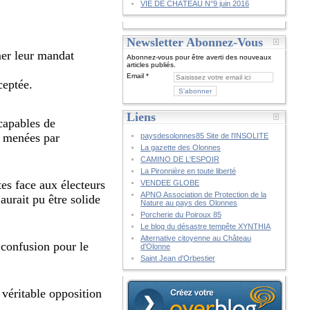
VIE DE CHÂTEAU N°9 juin 2016
Newsletter Abonnez-Vous
mer leur mandat
Abonnez-vous pour être averti des nouveaux
articles publiés.
Email
ceptée.
Liens
capables de
es menées par
paysdesolonnes85 Site de l'INSOLITE
La gazette des Olonnes
CAMINO DE L'ESPOIR
La Pironnière en toute liberté
es face aux électeurs
VENDEE GLOBE
APNO Association de Protection de la
aurait pu être solide
Nature au pays des Olonnes
Porcherie du Poiroux 85
Le blog du désastre tempête XYNTHIA
Alternative citoyenne au Château
 confusion pour le
d'Olonne
Saint Jean d'Orbestier
 véritable opposition