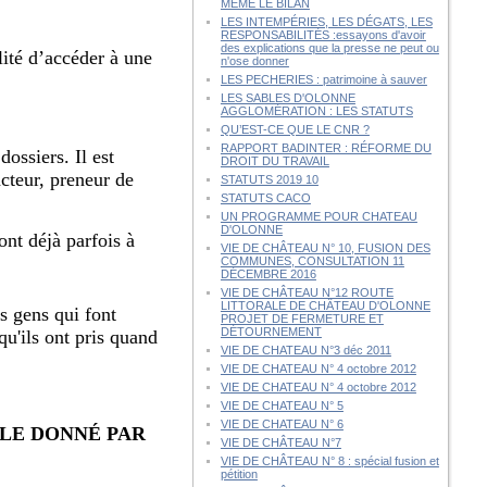
MÊME LE BILAN
LES INTEMPÉRIES, LES DÉGATS, LES
RESPONSABILITÉS :essayons d'avoir
des explications que la presse ne peut ou
lité d’accéder à une
n'ose donner
LES PECHERIES : patrimoine à sauver
LES SABLES D'OLONNE
AGGLOMÉRATION : LES STATUTS
QU’EST-CE QUE LE CNR ?
RAPPORT BADINTER : RÉFORME DU
dossiers. Il est
DROIT DU TRAVAIL
acteur, preneur de
STATUTS 2019 10
STATUTS CACO
UN PROGRAMME POUR CHATEAU
D'OLONNE
ont déjà parfois à
VIE DE CHÂTEAU N° 10, FUSION DES
COMMUNES, CONSULTATION 11
DÉCEMBRE 2016
VIE DE CHÂTEAU N°12 ROUTE
LITTORALE DE CHÂTEAU D'OLONNE
s gens qui font
PROJET DE FERMETURE ET
DÉTOURNEMENT
u'ils ont pris quand
VIE DE CHATEAU N°3 déc 2011
VIE DE CHATEAU N° 4 octobre 2012
VIE DE CHATEAU N° 4 octobre 2012
VIE DE CHATEAU N° 5
VIE DE CHATEAU N° 6
PLE DONNÉ PAR
VIE DE CHÂTEAU N°7
VIE DE CHÂTEAU N° 8 : spécial fusion et
pétition