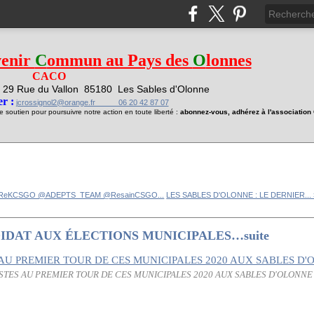
venir
C
ommun au Pays des
O
lonnes
CACO
29 Rue du Vallon
85180 Les Sables d'Olonne
1
r :
jcrossignol2@orange.fr 06 20 42 87 07
soutien pour poursuivre notre action en toute liberté :
abonnez-vous, adhérez à l'associatio
ReKCSGO @ADEPTS_TEAM @ResainCSGO...
LES SABLES D'OLONNE : LE DERNIER... 
IDAT AUX ÉLECTIONS MUNICIPALES…suite
ISTES AU PREMIER TOUR DE CES MUNICIPALES 2020 AUX SABLES D'OLONNE