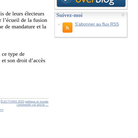
is de leurs électeurs
Suivez-moi
 l’écueil de la fusion
S'abonner au flux RSS
me de mandature et la
à ce type de
 et son droit d’accès
ÉLECTIONS 2020
politique et morale
commenter cet article
…
>>