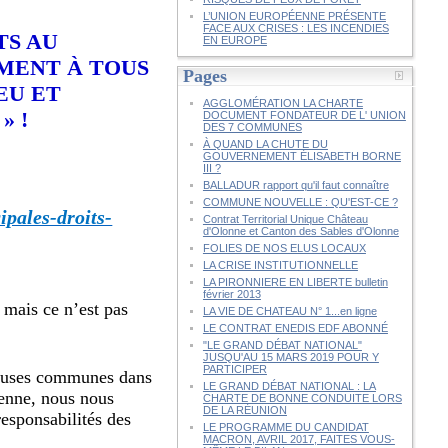
L’UNION EUROPÉENNE PRÉSENTE
FACE AUX CRISES : LES INCENDIES
TS AU
EN EUROPE
IMENT À TOUS
Pages
EU ET
AGGLOMÉRATION LA CHARTE
» !
DOCUMENT FONDATEUR DE L' UNION
DES 7 COMMUNES
À QUAND LA CHUTE DU
GOUVERNEMENT ÉLISABETH BORNE
III ?
BALLADUR rapport qu'il faut connaître
COMMUNE NOUVELLE : QU'EST-CE ?
ipales-droits-
Contrat Territorial Unique Château
d'Olonne et Canton des Sables d'Olonne
FOLIES DE NOS ELUS LOCAUX
LA CRISE INSTITUTIONNELLE
LA PIRONNIERE EN LIBERTE bulletin
février 2013
 mais ce n’est pas
LA VIE DE CHATEAU N° 1...en ligne
LE CONTRAT ENEDIS EDF ABONNÉ
"LE GRAND DÉBAT NATIONAL"
JUSQU'AU 15 MARS 2019 POUR Y
PARTICIPER
breuses communes dans
LE GRAND DÉBAT NATIONAL : LA
yenne, nous nous
CHARTE DE BONNE CONDUITE LORS
DE LA RÉUNION
esponsabilités des
LE PROGRAMME DU CANDIDAT
MACRON, AVRIL 2017, FAITES VOUS-