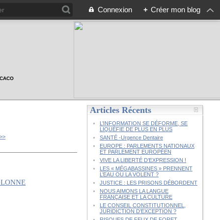
Connexion
+
Créer mon blog
n CACO
Articles Récents
L’INFORMATION SE DÉFORME, SE
LIQUÉFIE DE PLUS EN PLUS
>>
SANTÉ -Urgence Dentaire
EUROPE : PARLEMENTS NATIONAUX
ET PARLEMENT EUROPÉEN
VIVE LA LIBERTÉ D’EXPRESSION !
LES « MÉGABASSINES » PRENNENT
L’EAU OU LA VOLENT ?
JUSTICE : LES PRISONS DÉBORDENT
NOUS AIMONS LA LANGUE
FRANÇAISE ET LA CULTURE
LE CONSEIL CONSTITUTIONNEL,
JURIDICTION D’EXCEPTION ?
RISQUES DE FEUX DE FORET