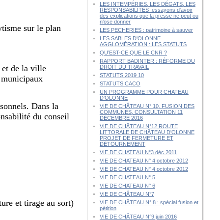
LES INTEMPÉRIES, LES DÉGATS, LES
RESPONSABILITÉS :essayons d'avoir
des explications que la presse ne peut ou
n'ose donner
ytisme sur le plan
LES PECHERIES : patrimoine à sauver
LES SABLES D'OLONNE
AGGLOMÉRATION : LES STATUTS
QU’EST-CE QUE LE CNR ?
RAPPORT BADINTER : RÉFORME DU
et de la ville
DROIT DU TRAVAIL
STATUTS 2019 10
s municipaux
STATUTS CACO
UN PROGRAMME POUR CHATEAU
D'OLONNE
ersonnels. Dans la
VIE DE CHÂTEAU N° 10, FUSION DES
COMMUNES, CONSULTATION 11
nsabilité du conseil
DÉCEMBRE 2016
VIE DE CHÂTEAU N°12 ROUTE
LITTORALE DE CHÂTEAU D'OLONNE
PROJET DE FERMETURE ET
DÉTOURNEMENT
VIE DE CHATEAU N°3 déc 2011
VIE DE CHATEAU N° 4 octobre 2012
VIE DE CHATEAU N° 4 octobre 2012
VIE DE CHATEAU N° 5
VIE DE CHATEAU N° 6
VIE DE CHÂTEAU N°7
re et tirage au sort)
VIE DE CHÂTEAU N° 8 : spécial fusion et
pétition
VIE DE CHÂTEAU N°9 juin 2016