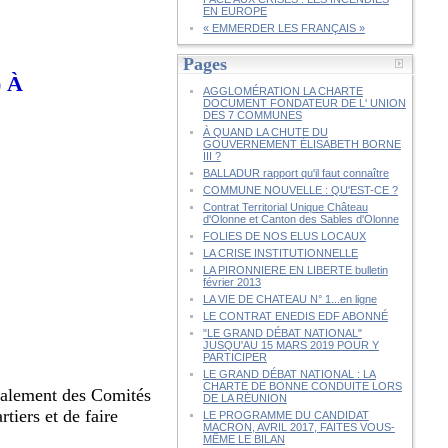
EN EUROPE
« EMMERDER LES FRANÇAIS »
Pages
 À
AGGLOMÉRATION LA CHARTE
DOCUMENT FONDATEUR DE L' UNION
DES 7 COMMUNES
À QUAND LA CHUTE DU
GOUVERNEMENT ÉLISABETH BORNE
III ?
BALLADUR rapport qu'il faut connaître
COMMUNE NOUVELLE : QU'EST-CE ?
Contrat Territorial Unique Château
d'Olonne et Canton des Sables d'Olonne
FOLIES DE NOS ELUS LOCAUX
LA CRISE INSTITUTIONNELLE
LA PIRONNIERE EN LIBERTE bulletin
février 2013
LA VIE DE CHATEAU N° 1...en ligne
LE CONTRAT ENEDIS EDF ABONNÉ
"LE GRAND DÉBAT NATIONAL"
JUSQU'AU 15 MARS 2019 POUR Y
PARTICIPER
LE GRAND DÉBAT NATIONAL : LA
CHARTE DE BONNE CONDUITE LORS
également des Comités
DE LA RÉUNION
tiers et de faire
LE PROGRAMME DU CANDIDAT
MACRON, AVRIL 2017, FAITES VOUS-
MÊME LE BILAN