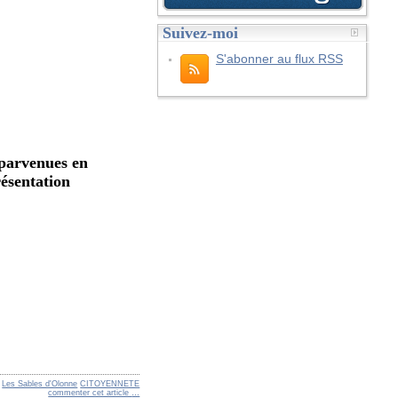
Suivez-moi
S'abonner au flux RSS
 parvenues en
résentation
s
Les Sables d'Olonne
CITOYENNETE
commenter cet article
…