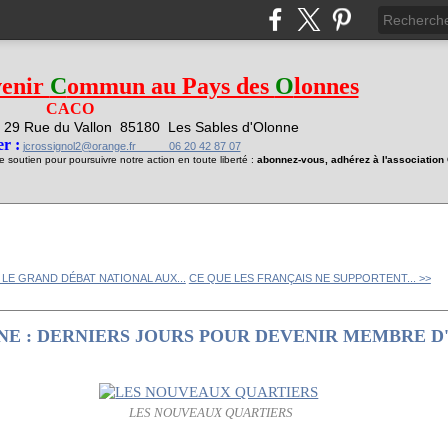
venir
C
ommun au Pays des
O
lonnes
CACO
29 Rue du Vallon
85180 Les Sables d'Olonne
1
r :
jcrossignol2@orange.fr 06 20 42 87 07
soutien pour poursuivre notre action en toute liberté :
abonnez-vous, adhérez à l'associatio
 LE GRAND DÉBAT NATIONAL AUX...
CE QUE LES FRANÇAIS NE SUPPORTENT... >>
NE : DERNIERS JOURS POUR DEVENIR MEMBRE D
LES NOUVEAUX QUARTIERS