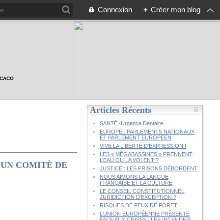
Connexion
+
Créer mon blog
n CACO
Articles Récents
SANTÉ -Urgence Dentaire
EUROPE : PARLEMENTS NATIONAUX
ET PARLEMENT EUROPÉEN
VIVE LA LIBERTÉ D’EXPRESSION !
LES « MÉGABASSINES » PRENNENT
L’EAU OU LA VOLENT ?
'UN COMITÈ DE
JUSTICE : LES PRISONS DÉBORDENT
NOUS AIMONS LA LANGUE
FRANÇAISE ET LA CULTURE
LE CONSEIL CONSTITUTIONNEL,
JURIDICTION D’EXCEPTION ?
RISQUES DE FEUX DE FORET
L’UNION EUROPÉENNE PRÉSENTE
FACE AUX CRISES : LES INCENDIES