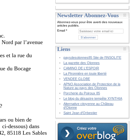
Newsletter Abonnez-Vous
Abonnez-vous pour être averti des nouveaux
articles publiés.
Email
ac.
u Nord par l’avenue
Liens
es et la rue du
paysdesolonnes85 Site de l'INSOLITE
La gazette des Olonnes
 rue du Bocage
CAMINO DE L'ESPOIR
La Pironnière en toute liberté
VENDEE GLOBE
APNO Association de Protection de la
Nature au pays des Olonnes
Porcherie du Poiroux 85
Le blog du désastre tempête XYNTHIA
Alternative citoyenne au Château
?
d'Olonne
Saint Jean d'Orbestier
ars ou bien de
i ci-dessous) dans
842, 85118 Les Sables