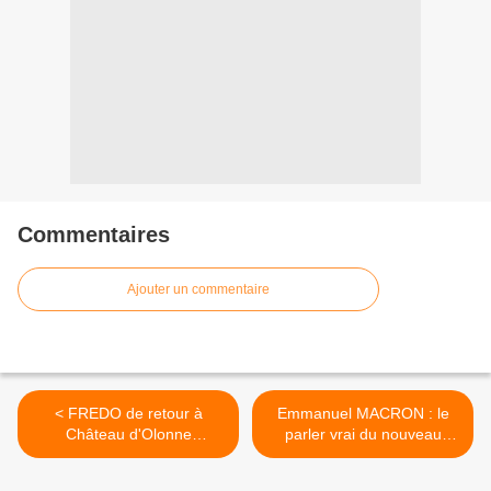
Commentaires
Ajouter un commentaire
< FREDO de retour à
Emmanuel MACRON : le
Château d'Olonne
parler vrai du nouveau
dimanche 7 septembre
ministre…sera-t-il entendu
2014
par les siens et par