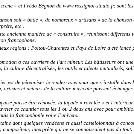
 scène » et Frédo Bégnon de www.rossignol-studio.fr, sont les 
anson soit « bâtie », de nombreux « artisans » de la chanson 
prète, etc .
ette ancienne manière de « construire », réunissant différents 
son francophone.
eux régions : Poitou-Charentes et Pays de Loire a été lancé 
romotion à ces ouvriers de l'art mineur. Les bâtisseurs ont un
 la culture décentralisée, les outils et talents mutualisés, soli
ier est de pérenniser le rendez-vous pour que s’installe dans
, artistes et acteurs de la culture musicale puissent échanger 
aise puisse être rénovée, la façade « ravalée » et l’intérieu
uveler ce chantier tous les 1 ou 2 deux ans avec pour ambitio
puis la francophonie voire l’univers.
entaine dont quelques vendéens et aussi castelolonnais à conco
, compositeur, interprète qui ne se connaissaient pas du tout.