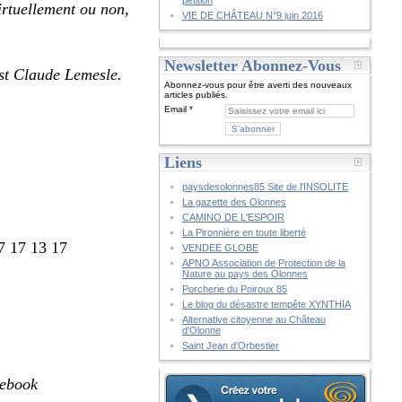
pétition
virtuellement ou non,
VIE DE CHÂTEAU N°9 juin 2016
Newsletter Abonnez-Vous
est Claude Lemesle.
Abonnez-vous pour être averti des nouveaux
articles publiés.
Email
Liens
paysdesolonnes85 Site de l'INSOLITE
La gazette des Olonnes
CAMINO DE L'ESPOIR
La Pironnière en toute liberté
7 17 13 17
VENDEE GLOBE
APNO Association de Protection de la
Nature au pays des Olonnes
Porcherie du Poiroux 85
Le blog du désastre tempête XYNTHIA
Alternative citoyenne au Château
d'Olonne
Saint Jean d'Orbestier
cebook