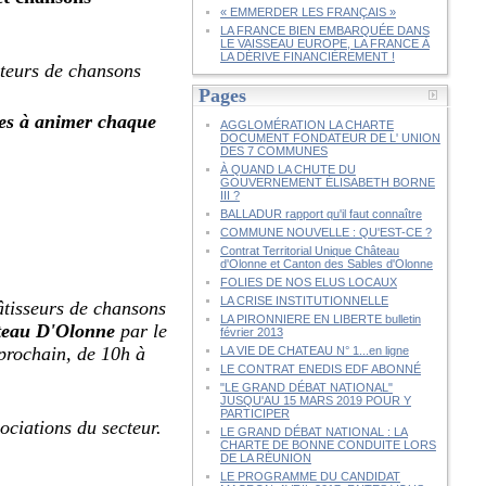
« EMMERDER LES FRANÇAIS »
LA FRANCE BIEN EMBARQUÉE DANS
LE VAISSEAU EUROPE, LA FRANCE À
LA DÉRIVE FINANCIÈREMENT !
ateurs de chansons
Pages
ées à animer chaque
AGGLOMÉRATION LA CHARTE
DOCUMENT FONDATEUR DE L' UNION
DES 7 COMMUNES
À QUAND LA CHUTE DU
GOUVERNEMENT ÉLISABETH BORNE
III ?
BALLADUR rapport qu'il faut connaître
COMMUNE NOUVELLE : QU'EST-CE ?
Contrat Territorial Unique Château
d'Olonne et Canton des Sables d'Olonne
FOLIES DE NOS ELUS LOCAUX
LA CRISE INSTITUTIONNELLE
âtisseurs de chansons
LA PIRONNIERE EN LIBERTE bulletin
hâteau D'Olonne
par le
février 2013
 prochain, de 10h à
LA VIE DE CHATEAU N° 1...en ligne
LE CONTRAT ENEDIS EDF ABONNÉ
"LE GRAND DÉBAT NATIONAL"
JUSQU'AU 15 MARS 2019 POUR Y
PARTICIPER
sociations du secteur.
LE GRAND DÉBAT NATIONAL : LA
CHARTE DE BONNE CONDUITE LORS
DE LA RÉUNION
LE PROGRAMME DU CANDIDAT