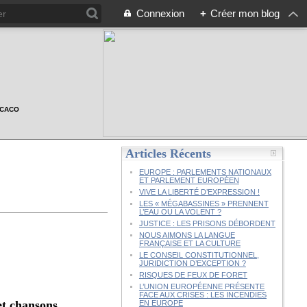
Connexion
+
Créer mon blog
n CACO
Articles Récents
EUROPE : PARLEMENTS NATIONAUX
ET PARLEMENT EUROPÉEN
VIVE LA LIBERTÉ D’EXPRESSION !
LES « MÉGABASSINES » PRENNENT
L’EAU OU LA VOLENT ?
JUSTICE : LES PRISONS DÉBORDENT
NOUS AIMONS LA LANGUE
FRANÇAISE ET LA CULTURE
LE CONSEIL CONSTITUTIONNEL,
JURIDICTION D’EXCEPTION ?
RISQUES DE FEUX DE FORET
L’UNION EUROPÉENNE PRÉSENTE
FACE AUX CRISES : LES INCENDIES
t chansons
EN EUROPE