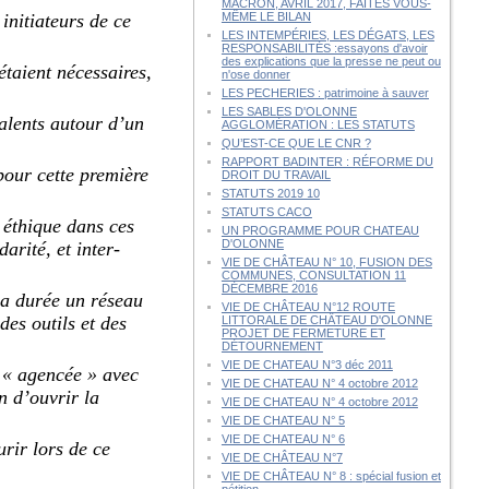
MACRON, AVRIL 2017, FAITES VOUS-
initiateurs de ce
MÊME LE BILAN
LES INTEMPÉRIES, LES DÉGATS, LES
RESPONSABILITÉS :essayons d'avoir
des explications que la presse ne peut ou
étaient nécessaires,
n'ose donner
LES PECHERIES : patrimoine à sauver
LES SABLES D'OLONNE
talents autour d’un
AGGLOMÉRATION : LES STATUTS
QU’EST-CE QUE LE CNR ?
RAPPORT BADINTER : RÉFORME DU
pour cette première
DROIT DU TRAVAIL
STATUTS 2019 10
STATUTS CACO
e éthique dans ces
UN PROGRAMME POUR CHATEAU
D'OLONNE
darité, et inter-
VIE DE CHÂTEAU N° 10, FUSION DES
COMMUNES, CONSULTATION 11
DÉCEMBRE 2016
 la durée un réseau
VIE DE CHÂTEAU N°12 ROUTE
des outils et des
LITTORALE DE CHÂTEAU D'OLONNE
PROJET DE FERMETURE ET
DÉTOURNEMENT
VIE DE CHATEAU N°3 déc 2011
r « agencée » avec
VIE DE CHATEAU N° 4 octobre 2012
n d’ouvrir la
VIE DE CHATEAU N° 4 octobre 2012
VIE DE CHATEAU N° 5
VIE DE CHATEAU N° 6
urir lors de ce
VIE DE CHÂTEAU N°7
VIE DE CHÂTEAU N° 8 : spécial fusion et