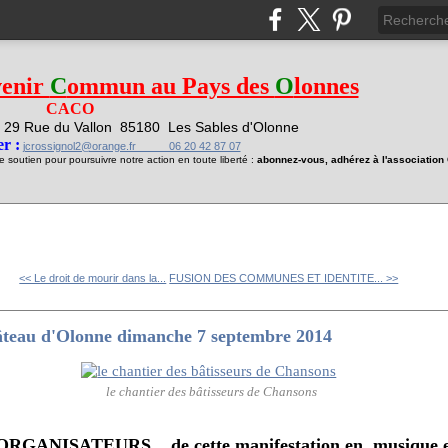
venir
C
ommun au Pays des
O
lonnes
CACO
29 Rue du Vallon
85180 Les Sables d'Olonne
1
r :
jcrossignol2@orange.fr 06 20 42 87 07
soutien pour poursuivre notre action en toute liberté :
abonnez-vous, adhérez à l'associatio
<< Le droit de mourir dans la...
FUSION DES COMMUNES ET IDENTITE... >>
teau d'Olonne dimanche 7 septembre 2014
le chantier des bâtisseurs de Chansons
NISATEURS ...de cette manifestation en musique e