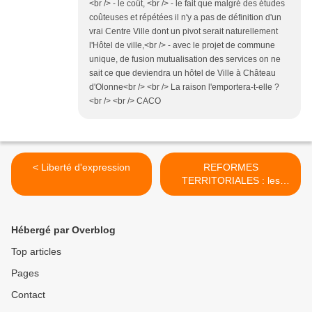
<br /> - le coût, <br /> - le fait que malgré des études
coûteuses et répétées il n'y a pas de définition d'un
vrai Centre Ville dont un pivot serait naturellement
l'Hôtel de ville,<br /> - avec le projet de commune
unique, de fusion mutualisation des services on ne
sait ce que deviendra un hôtel de Ville à Château
d'Olonne<br /> <br /> La raison l'emportera-t-elle ?
<br /> <br /> CACO
< Liberté d'expression
REFORMES
TERRITORIALES : les
gouvernements français en
parlent mais n’en font pas
de vraies >
Hébergé par Overblog
Top articles
Pages
Contact