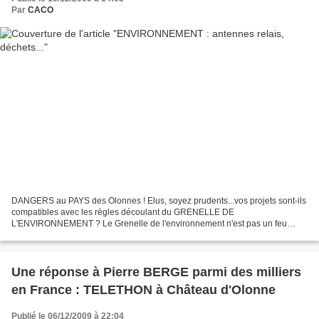
Par
CACO
DANGERS au PAYS des Olonnes ! Elus, soyez prudents...vos projets sont-ils
compatibles avec les règles découlant du GRENELLE DE
L'ENVIRONNEMENT ? Le Grenelle de l'environnement n'est pas un feu
follet, c'est une lame de fond qui s'imposera à tous. Au niveau...
Une réponse à Pierre BERGE parmi des milliers
en France : TELETHON à Château d'Olonne
Publié le 06/12/2009 à 22:04