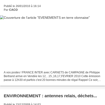
Publié le 26/01/2010 à 16:14
Par
CACO
A vos postes ! FRANCE INTER avec CARNETS de CAMPAGNE de Philippe
Bertrand arrive en Vendée les 12, ..15.,16,17,FEVRIER 2010 Cette émission
passe à 12h30 et parfois c'est 20 bonnes minutes de régal Rappel Ce soir,
20 heures Conseil Municipal à Château...
ENVIRONNEMENT : antennes relais, déchets...
Publié le 15/12/2009 à 14:03