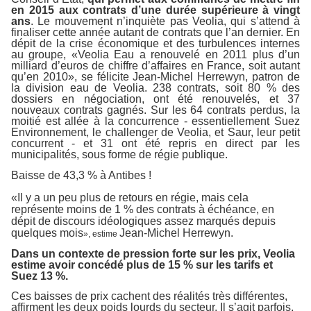
en 2015 aux contrats d’une durée supérieure à vingt
ans
. Le mouvement n’inquiète pas Veolia, qui s’attend à
finaliser cette année autant de contrats que l’an dernier. En
dépit de la crise économique et des turbulences internes
au groupe, «Veolia Eau a renouvelé en 2011 plus d’un
milliard d’euros de chiffre d’affaires en France, soit autant
qu’en 2010», se félicite Jean-Michel Herrewyn, patron de
la division eau de Veolia. 238 contrats, soit 80 % des
dossiers en négociation, ont été renouvelés, et 37
nouveaux contrats gagnés. Sur les 64 contrats perdus, la
moitié est allée à la concurrence - essentiellement Suez
Environnement, le challenger de Veolia, et Saur, leur petit
concurrent - et 31 ont été repris en direct par les
municipalités, sous forme de régie publique.
Baisse de 43,3 % à Antibes
!
«Il y a un peu plus de retours en régie, mais cela
représente moins de 1 % des contrats à échéance, en
dépit de discours idéologiques assez marqués depuis
quelques mois
Jean-Michel Herrewyn.
», estime
Dans un contexte de pression forte sur les prix, Veolia
estime avoir concédé plus de 15 % sur les tarifs et
Suez 13 %.
Ces baisses de prix cachent des réalités très différentes,
affirment les deux poids lourds du secteur. Il s’agit parfois,