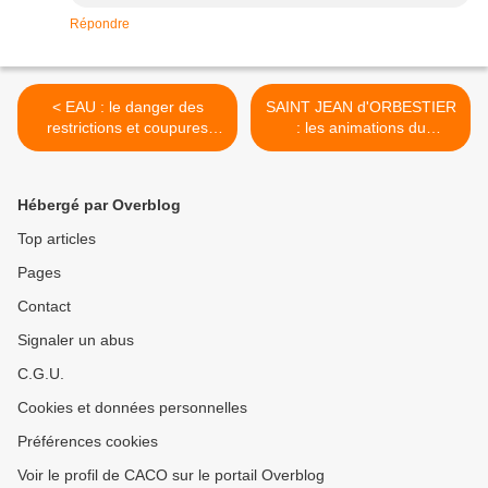
Répondre
< EAU : le danger des
SAINT JEAN d'ORBESTIER
restrictions et coupures
: les animations du
s'écarte en Vendée mais ...
Printemps >
Hébergé par Overblog
Top articles
Pages
Contact
Signaler un abus
C.G.U.
Cookies et données personnelles
Préférences cookies
Voir le profil de CACO sur le portail Overblog