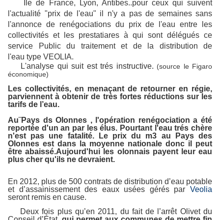
Ile de France, Lyon, Antibes..pour ceux qui suivent
l'actualité "prix de l'eau" il n'y a pas de semaines sans
l'annonce de renégociations du prix de l'eau entre les
collectivités et les prestatiares à qui sont délégués ce
service Public du traitement et de la distribution de
l'eau type VEOLIA.
L'analyse qui suit est trés instructive.
(source le Figaro
économique)
Les collectivités, en menaçant de retourner en régie,
parviennent à obtenir de très fortes réductions sur les
tarifs de l’eau.
Au¨Pays ds Olonnes , l'opération renégociation a été
reportée d'un an par les élus. Pourtant l'eau trés chère
n'est pas une fatalité. Le prix du m3 au Pays des
Olonnes est dans la moyenne nationale donc il peut
être abaissé.Aujourd'hui les olonnais payent leur eau
plus cher qu'ils ne devraient.
En 2012, plus de 500 contrats de distribution d’eau potable
et d’assainissement des eaux usées gérés par
Veolia
seront remis en cause.
Deux fois plus qu’en 2011, du fait de l’arrêt Olivet du
Conseil d’État,
qui permet aux communes de mettre fin