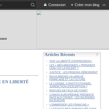
Connexion
+
Créer mon blog
n CACO
Articles Récents
VIVE LA LIBERTÉ D’EXPRESSION !
LES « MÉGABASSINES » PRENNENT
L’EAU OU LA VOLENT ?
JUSTICE : LES PRISONS DÉBORDENT
NOUS AIMONS LA LANGUE
FRANÇAISE ET LA CULTURE
 EN LIBERTÉ
LE CONSEIL CONSTITUTIONNEL,
JURIDICTION D’EXCEPTION ?
RISQUES DE FEUX DE FORET
L’UNION EUROPÉENNE PRÉSENTE
FACE AUX CRISES : LES INCENDIES
EN EUROPE
« EMMERDER LES FRANÇAIS »
LA FRANCE BIEN EMBARQUÉE DANS