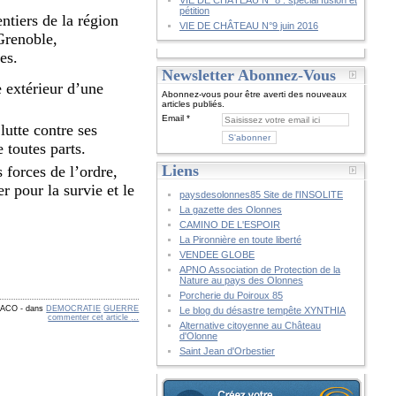
VIE DE CHÂTEAU N° 8 : spécial fusion et
pétition
entiers de la région
VIE DE CHÂTEAU N°9 juin 2016
Grenoble,
es.
Newsletter Abonnez-Vous
e extérieur d’une
Abonnez-vous pour être averti des nouveaux
articles publiés.
Email
lutte contre ses
 toutes parts.
Liens
 forces de l’ordre,
 pour la survie et le
paysdesolonnes85 Site de l'INSOLITE
La gazette des Olonnes
CAMINO DE L'ESPOIR
La Pironnière en toute liberté
VENDEE GLOBE
APNO Association de Protection de la
Nature au pays des Olonnes
Porcherie du Poiroux 85
 CACO
-
dans
DEMOCRATIE
GUERRE
Le blog du désastre tempête XYNTHIA
commenter cet article
…
Alternative citoyenne au Château
d'Olonne
Saint Jean d'Orbestier