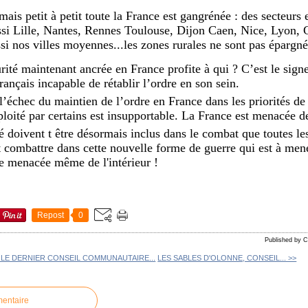
mais petit à petit toute la France est gangrénée : des secteurs 
ssi Lille, Nantes, Rennes Toulouse, Dijon Caen, Nice, Lyon, 
i nos villes moyennes...les zones rurales ne sont pas épargné
urité maintenant ancrée en France profite à qui ? C’est le sign
français incapable de rétablir l’ordre en son sein.
 l’échec du maintien de l’ordre en France dans les priorités de 
oité par certains est insupportable. La France est menacée de
té doivent t être désormais inclus dans le combat que toutes les
combattre dans cette nouvelle forme de guerre qui est à mener
e menacée même de l'intérieur !
Repost
0
Published by
 LE DERNIER CONSEIL COMMUNAUTAIRE...
LES SABLES D'OLONNE, CONSEIL... >>
mentaire