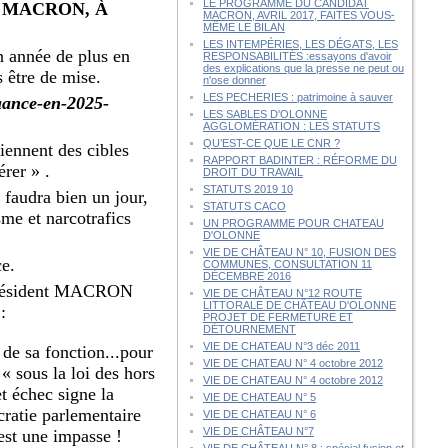
LE PROGRAMME DU CANDIDAT
 MACRON, À
MACRON, AVRIL 2017, FAITES VOUS-
MÊME LE BILAN
LES INTEMPÉRIES, LES DÉGATS, LES
en année de plus en
RESPONSABILITÉS :essayons d'avoir
des explications que la presse ne peut ou
 être de mise.
n'ose donner
LES PECHERIES : patrimoine à sauver
quance-en-2025-
LES SABLES D'OLONNE
AGGLOMÉRATION : LES STATUTS
QU’EST-CE QUE LE CNR ?
iennent des cibles
RAPPORT BADINTER : RÉFORME DU
rer » .
DROIT DU TRAVAIL
STATUTS 2019 10
 faudra bien un jour,
STATUTS CACO
sme et narcotrafics
UN PROGRAMME POUR CHATEAU
D'OLONNE
VIE DE CHÂTEAU N° 10, FUSION DES
ce.
COMMUNES, CONSULTATION 11
DÉCEMBRE 2016
e Président MACRON
VIE DE CHÂTEAU N°12 ROUTE
LITTORALE DE CHÂTEAU D'OLONNE
:
PROJET DE FERMETURE ET
DÉTOURNEMENT
VIE DE CHATEAU N°3 déc 2011
 de sa fonction...pour
VIE DE CHATEAU N° 4 octobre 2012
« sous la loi des hors
VIE DE CHATEAU N° 4 octobre 2012
t échec signe la
VIE DE CHATEAU N° 5
cratie parlementaire
VIE DE CHATEAU N° 6
VIE DE CHÂTEAU N°7
 est une impasse !