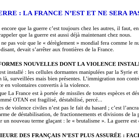
RRE : LA FRANCE N’EST ET NE SERA P
 encore que la guerre c’est toujours chez les autres, il faut, e
rappeler que la guerre est aussi déjà maintenant chez nous.
ur ne pas voir que le « dérèglement » mondial fera comme le n
nt, devait s’arrêter aux frontières de la France.
 FORMES NOUVELLES DONT LA VIOLENCE INSTA
est installé : les cellules dormantes manipulées par la Syrie et
en là, surveillées mais bien présentes. L’immigration non contr
e en volontaires convertis à la violence.
que La France est à portée de missiles de toutes espèces et d
ommé OTAN est fragilisé, déstabilisé, percé...
s de violence civiles n’est pas le fait du hasard ; c’est l’ancr
me de déstabilisation, de fractionnements et divisions de la 
 un nouveau terme glaçant : le « brutalisme ». La guerre est
IEURE DES FRANÇAIS N’EST PLUS ASSURÉE : FAC