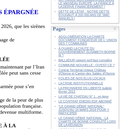
LE VAISSEAU EUROPE, LA FRANCE À
LA DÉRIVE FINANCIÈREMENT !
AS ÉPARGNÉE
DETTE DE L’ÉTAT : NOTRE DETTE
ÉQUIVAUT À 200 000 ANS DE SMIC
ANNUELS !
n 2026, que les sirènes
Pages
AGGLOMÉRATION LA CHARTE
uage de
DOCUMENT FONDATEUR DE L' UNION
DES 7 COMMUNES
À QUAND LA CHUTE DU
GOUVERNEMENT ÉLISABETH BORNE
III ?
LLÉE
BALLADUR rapport qu'il faut connaître
COMMUNE NOUVELLE : QU'EST-CE ?
 maintenant par l’Iran
Contrat Territorial Unique Château
ôlée peut sans cesse
d'Olonne et Canton des Sables d'Olonne
FOLIES DE NOS ELUS LOCAUX
LA CRISE INSTITUTIONNELLE
ésarmée pour s’en
LA PIRONNIERE EN LIBERTE bulletin
février 2013
LA VIE DE CHATEAU N° 1...en ligne
age de la peur de plus
LE CONTRAT ENEDIS EDF ABONNÉ
population française.
"LE GRAND DÉBAT NATIONAL"
JUSQU'AU 15 MARS 2019 POUR Y
 devenue multiforme.
PARTICIPER
LE GRAND DÉBAT NATIONAL : LA
CHARTE DE BONNE CONDUITE LORS
E À LA
DE LA RÉUNION