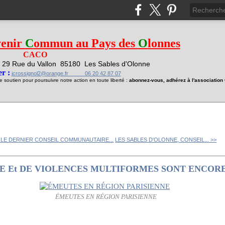
venir
C
ommun au Pays des
O
lonnes
CACO
29 Rue du Vallon
85180 Les Sables d'Olonne
1
r :
jcrossignol2@orange.fr 06 20 42 87 07
soutien pour poursuivre notre action en toute liberté :
abonnez-vous, adhérez à l'associatio
 LE DERNIER CONSEIL COMMUNAUTAIRE...
LES SABLES D'OLONNE, CONSEIL... >>
E Et DE VIOLENCES MULTIFORMES SONT ENCORE
ÉMEUTES EN RÉGION PARISIENNE