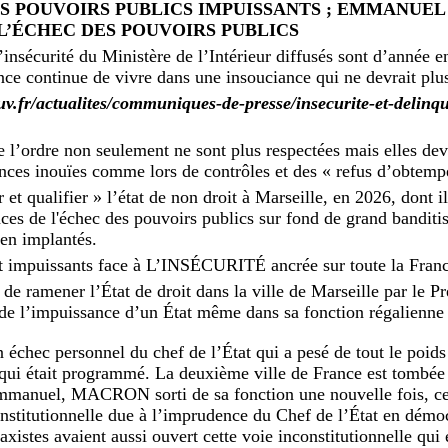
ES POUVOIRS PUBLICS IMPUISSANTS ; EMMANUEL
L’ÉCHEC DES POUVOIRS PUBLICS
l’insécurité du Ministère de l’Intérieur diffusés sont d’année 
nce continue de vivre dans une insouciance qui ne devrait plus
ouv.fr/actualites/communiques-de-presse/insecurite-et-delin
e l’ordre non seulement ne sont plus respectées mais elles dev
ences inouïes comme lors de contrôles et des « refus d’obtempé
et qualifier » l’état de non droit à Marseille, en 2026, dont il
nces de l'échec des pouvoirs publics sur fond de grand banditi
ien implantés.
t impuissants face à L’INSÉCURITÉ ancrée sur toute la Fran
s de ramener l’État de droit dans la ville de Marseille par l
 de l’impuissance d’un État même dans sa fonction régalienne 
un échec personnel du chef de l’État qui a pesé de tout le poids
 qui était programmé. La deuxième ville de France est tombée 
Emmanuel, MACRON sorti de sa fonction une nouvelle fois, ce
institutionnelle due à l’imprudence du Chef de l’État en démo
axistes avaient aussi ouvert cette voie inconstitutionnelle qui