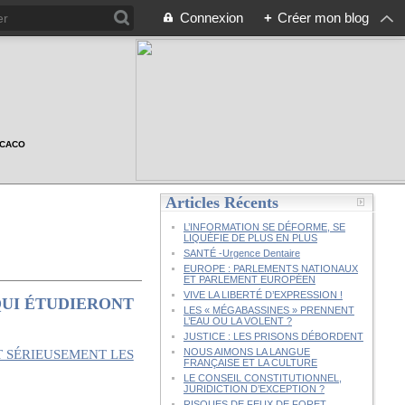
Connexion
+
Créer mon blog
n CACO
Articles Récents
L’INFORMATION SE DÉFORME, SE
LIQUÉFIE DE PLUS EN PLUS
SANTÉ -Urgence Dentaire
EUROPE : PARLEMENTS NATIONAUX
ET PARLEMENT EUROPÉEN
VIVE LA LIBERTÉ D’EXPRESSION !
 QUI ÉTUDIERONT
LES « MÉGABASSINES » PRENNENT
L’EAU OU LA VOLENT ?
JUSTICE : LES PRISONS DÉBORDENT
NOUS AIMONS LA LANGUE
FRANÇAISE ET LA CULTURE
LE CONSEIL CONSTITUTIONNEL,
JURIDICTION D’EXCEPTION ?
RISQUES DE FEUX DE FORET