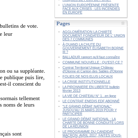
L’UNION EUROPÉENNE PRÉSENTE
FACE AUX CRISES : LES INCENDIES
EN EUROPE
Pages
bulletins de vote.
AGGLOMÉRATION LA CHARTE
e leur
DOCUMENT FONDATEUR DE L' UNION
DES 7 COMMUNES
À QUAND LA CHUTE DU
GOUVERNEMENT ÉLISABETH BORNE
III ?
BALLADUR rapport qu'il faut connaître
COMMUNE NOUVELLE : QU'EST-CE ?
Contrat Territorial Unique Château
son ou sa suppléante.
d'Olonne et Canton des Sables d'Olonne
e publique puis lire,
FOLIES DE NOS ELUS LOCAUX
LA CRISE INSTITUTIONNELLE
est-il conscient du
LA PIRONNIERE EN LIBERTE bulletin
février 2013
LA VIE DE CHATEAU N° 1...en ligne
désormais tellement
LE CONTRAT ENEDIS EDF ABONNÉ
es noms de leurs
"LE GRAND DÉBAT NATIONAL"
JUSQU'AU 15 MARS 2019 POUR Y
PARTICIPER
LE GRAND DÉBAT NATIONAL : LA
CHARTE DE BONNE CONDUITE LORS
DE LA RÉUNION
LE PROGRAMME DU CANDIDAT
nçais sont
MACRON, AVRIL 2017, FAITES VOUS-