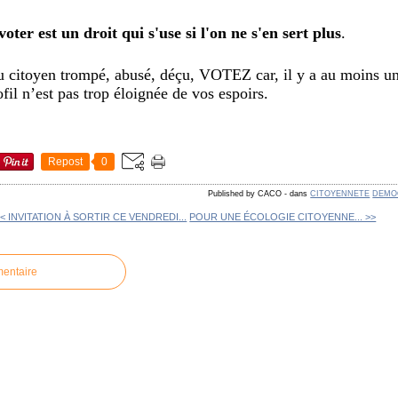
er est un droit qui s'use si l'on ne s'en sert plus
.
 citoyen trompé, abusé, déçu, VOTEZ car, il y a au moins un
rofil n’est pas trop éloignée de vos espoirs.
Repost
0
Published by CACO
-
dans
CITOYENNETE
DEMO
<< INVITATION À SORTIR CE VENDREDI...
POUR UNE ÉCOLOGIE CITOYENNE... >>
mentaire