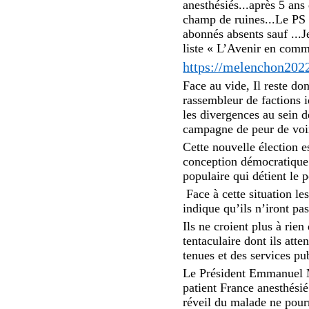
anesthésiés...après 5 a
champ de ruines...Le PS 
abonnés absents sauf .
liste « L’Avenir en com
https://melenchon202
Face au vide, Il reste do
rassembleur de factions 
les divergences au sein d
campagne de peur de voir
Cette nouvelle élection e
conception démocratique 
populaire qui détient le p
Face à cette situation le
indique qu’ils n’iront pas
Ils ne croient plus à rien
tentaculaire dont ils att
tenues et des services pu
Le Président Emmanuel M
patient France anesthési
réveil du malade ne pourr