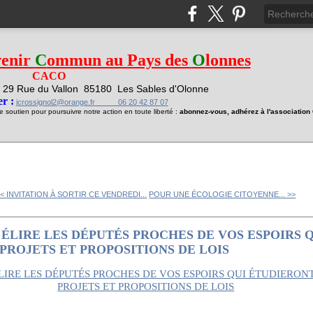
venir
C
ommun au Pays des
O
lonnes
CACO
29 Rue du Vallon
85180 Les Sables d'Olonne
1
r :
jcrossignol2@orange.fr 06 20 42 87 07
soutien pour poursuivre notre action en toute liberté :
abonnez-vous, adhérez à l'associatio
<< INVITATION À SORTIR CE VENDREDI...
POUR UNE ÉCOLOGIE CITOYENNE... >>
 : ÉLIRE LES DÉPUTÉS PROCHES DE VOS ESPOIRS
PROJETS ET PROPOSITIONS DE LOIS