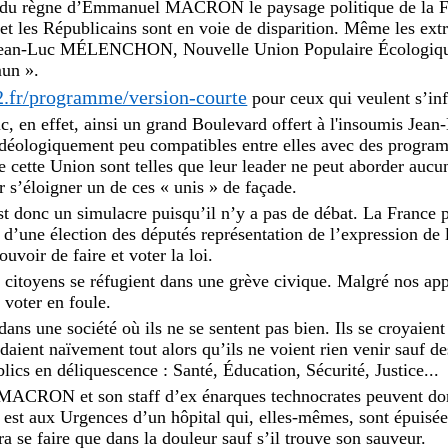
ns du règne d’Emmanuel MACRON le paysage politique de la F
et les Républicains sont en voie de disparition. Même les ext
..Jean-Luc MÉLENCHON, Nouvelle Union Populaire Écologiq
mun ».
2.fr/programme/version-courte
pour ceux qui veulent s’in
nc, en effet, ainsi un grand Boulevard offert à l'insoumis Jea
idéologiquement peu compatibles entre elles avec des program
e cette Union sont telles que leur leader ne peut aborder auc
 s’éloigner un de ces « unis » de façade.
st donc un simulacre puisqu’il n’y a pas de débat. La France p
d’une élection des députés représentation de l’expression de 
ouvoir de faire et voter la loi.
s citoyens se réfugient dans une grève civique. Malgré nos app
 voter en foule.
 dans une société où ils ne se sentent pas bien. Ils se croyaien
endaient naïvement tout alors qu’ils ne voient rien venir sauf 
blics en déliquescence : Santé, Éducation, Sécurité, Justice...
ACRON et son staff d’ex énarques technocrates peuvent dorm
é est aux Urgences d’un hôpital qui, elles-mêmes, sont épuisée
a se faire que dans la douleur sauf s’il trouve son sauveur.