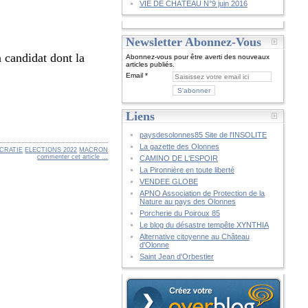
VIE DE CHÂTEAU N°9 juin 2016
Newsletter Abonnez-Vous
 candidat dont la
Abonnez-vous pour être averti des nouveaux
articles publiés.
Email
Liens
paysdesolonnes85 Site de l'INSOLITE
La gazette des Olonnes
CRATIE
ELECTIONS 2022
MACRON
commenter cet article
…
CAMINO DE L'ESPOIR
La Pironnière en toute liberté
VENDEE GLOBE
APNO Association de Protection de la
Nature au pays des Olonnes
Porcherie du Poiroux 85
Le blog du désastre tempête XYNTHIA
Alternative citoyenne au Château
d'Olonne
Saint Jean d'Orbestier