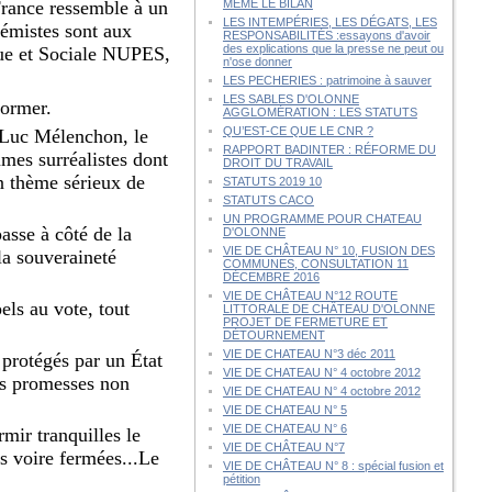
rance ressemble à un
MÊME LE BILAN
LES INTEMPÉRIES, LES DÉGATS, LES
rémistes sont aux
RESPONSABILITÉS :essayons d'avoir
des explications que la presse ne peut ou
ue et Sociale NUPES,
n'ose donner
LES PECHERIES : patrimoine à sauver
LES SABLES D'OLONNE
former.
AGGLOMÉRATION : LES STATUTS
QU’EST-CE QUE LE CNR ?
n-Luc Mélenchon, le
RAPPORT BADINTER : RÉFORME DU
mes surréalistes dont
DROIT DU TRAVAIL
un thème sérieux de
STATUTS 2019 10
STATUTS CACO
UN PROGRAMME POUR CHATEAU
asse à côté de la
D'OLONNE
VIE DE CHÂTEAU N° 10, FUSION DES
la souveraineté
COMMUNES, CONSULTATION 11
DÉCEMBRE 2016
VIE DE CHÂTEAU N°12 ROUTE
els au vote, tout
LITTORALE DE CHÂTEAU D'OLONNE
PROJET DE FERMETURE ET
DÉTOURNEMENT
VIE DE CHATEAU N°3 déc 2011
t protégés par un État
VIE DE CHATEAU N° 4 octobre 2012
des promesses non
VIE DE CHATEAU N° 4 octobre 2012
VIE DE CHATEAU N° 5
VIE DE CHATEAU N° 6
ir tranquilles le
VIE DE CHÂTEAU N°7
s voire fermées...Le
VIE DE CHÂTEAU N° 8 : spécial fusion et
pétition