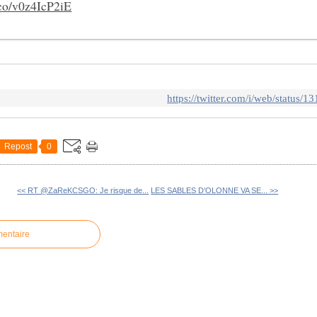
t.co/v0z4IcP2iE
https://twitter.com/i/web/status
Repost
0
<< RT @ZaReKCSGO: Je risque de...
LES SABLES D’OLONNE VA SE... >>
mentaire