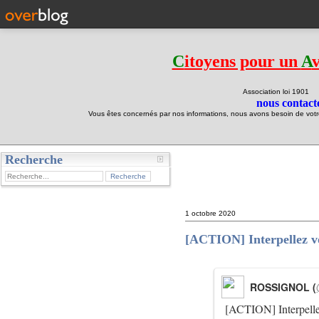
C
itoyens pour un
A
Association loi 190
nous contacte
Vous êtes concernés par nos informations, nous avons besoin de votre 
Recherche
test
1 octobre 2020
[ACTION] Interpellez vot
ROSSIGNOL (
[ACTION] Interpellez 