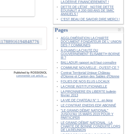
LA DÉRIVE FINANCIÈREMENT !
DETTE DE L’ÉTAT : NOTRE DETTE
ÉQUIVAUT À 200 000 ANS DE SMIC
ANNUELS !
C’EST BEAU DE SAVOIR DIRE MERCI !
Pages
AGGLOMÉRATION LA CHARTE
/1311788916194848776
DOCUMENT FONDATEUR DE L' UNION
DES 7 COMMUNES
À QUAND LA CHUTE DU
GOUVERNEMENT ÉLISABETH BORNE
III ?
BALLADUR rapport qu'il faut connaître
COMMUNE NOUVELLE : QU'EST-CE ?
Contrat Territorial Unique Château
Published by ROSSIGNOL
commenter cet article
…
d'Olonne et Canton des Sables d'Olonne
FOLIES DE NOS ELUS LOCAUX
LA CRISE INSTITUTIONNELLE
LA PIRONNIERE EN LIBERTE bulletin
février 2013
LA VIE DE CHATEAU N° 1...en ligne
LE CONTRAT ENEDIS EDF ABONNÉ
"LE GRAND DÉBAT NATIONAL"
JUSQU'AU 15 MARS 2019 POUR Y
PARTICIPER
LE GRAND DÉBAT NATIONAL : LA
CHARTE DE BONNE CONDUITE LORS
DE LA RÉUNION