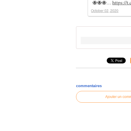
https://
🐝🐝🐝…
October 02, 2020
commentaires
Ajouter un com