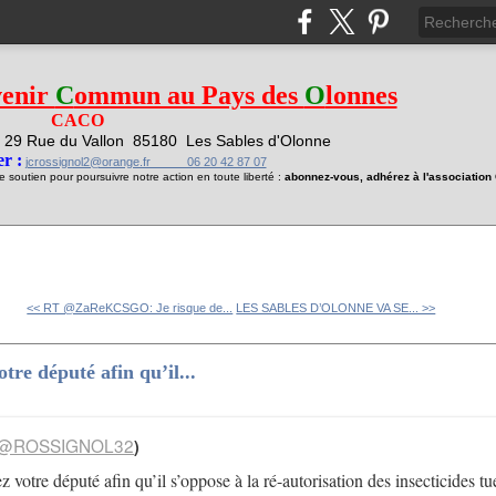
venir
C
ommun au Pays des
O
lonnes
CACO
29 Rue du Vallon
85180 Les Sables d'Olonne
1
r :
jcrossignol2@orange.fr 06 20 42 87 07
soutien pour poursuivre notre action en toute liberté :
abonnez-vous, adhérez à l'associatio
<< RT @ZaReKCSGO: Je risque de...
LES SABLES D’OLONNE VA SE... >>
re député afin qu’il...
@ROSSIGNOL32
)
votre député afin qu’il s’oppose à la ré-autorisation des insecticides tu