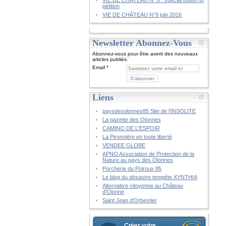
VIE DE CHÂTEAU N° 8 : spécial fusion et
pétition
VIE DE CHÂTEAU N°9 juin 2016
Newsletter Abonnez-Vous
Abonnez-vous pour être averti des nouveaux
articles publiés.
Email
Liens
paysdesolonnes85 Site de l'INSOLITE
La gazette des Olonnes
CAMINO DE L'ESPOIR
La Pironnière en toute liberté
VENDEE GLOBE
APNO Association de Protection de la
Nature au pays des Olonnes
Porcherie du Poiroux 85
Le blog du désastre tempête XYNTHIA
Alternative citoyenne au Château
d'Olonne
Saint Jean d'Orbestier