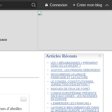
Connexion
+
Créer mon blog
n CACO
Articles Récents
LES « MÉGABASSINES » PRENNENT
L’EAU OU LA VOLENT ?
JUSTICE : LES PRISONS DÉBORDENT
NOUS AIMONS LA LANGUE
FRANÇAISE ET LA CULTURE
LE CONSEIL CONSTITUTIONNEL,
JURIDICTION D’EXCEPTION ?
RISQUES DE FEUX DE FORET
L’UNION EUROPÉENNE PRÉSENTE
FACE AUX CRISES : LES INCENDIES
EN EUROPE
« EMMERDER LES FRANÇAIS »
eurs d’abeilles
LA FRANCE BIEN EMBARQUÉE DANS
LE VAISSEAU EUROPE, LA FRANCE À