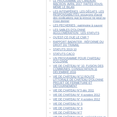
LE PROGRAMME DU CANDIDAT
MACRON, AVRIL 2017, FAITES VOUS-
MÊME LE BILAN
LES INTEMPÉRIES, LES DÉGATS, LES
RESPONSABILITÉS :essayons d'avoir
des explications que la presse ne peut ou
n'ose donner
LES PECHERIES : patrimoine à sauver
LES SABLES D'OLONNE
AGGLOMÉRATION : LES STATUTS
QU’EST-CE QUE LE CNR ?
RAPPORT BADINTER : RÉFORME DU
DROIT DU TRAVAIL
STATUTS 2019 10
STATUTS CACO
UN PROGRAMME POUR CHATEAU
D'OLONNE
VIE DE CHÂTEAU N° 10, FUSION DES
COMMUNES, CONSULTATION 11
DÉCEMBRE 2016
VIE DE CHÂTEAU N°12 ROUTE
LITTORALE DE CHÂTEAU D'OLONNE
PROJET DE FERMETURE ET
DÉTOURNEMENT
VIE DE CHATEAU N°3 déc 2011
VIE DE CHATEAU N° 4 octobre 2012
VIE DE CHATEAU N° 4 octobre 2012
VIE DE CHATEAU N° 5
VIE DE CHATEAU N° 6
VIE DE CHÂTEAU N°7