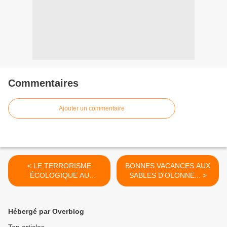
Commentaires
Ajouter un commentaire
< LE TERRORISME
BONNES VACANCES AUX
ÉCOLOGIQUE AU
SABLES D'OLONNE... >
SERVICE DU POUVOIR
AVEC LA COMPLAISANCE
INDIGNE DES MEDIAS
Hébergé par Overblog
...suite