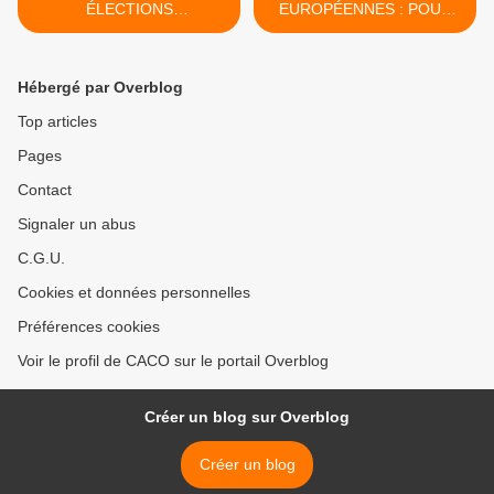
ÉLECTIONS
EUROPÉENNES : POUR
EUROPÉENNES, VOTEZ
QUELLE EUROPE ? POUR
...INSCRIPTION SUR LES
QUELLE FRANCE ? >
LISTES ÉLECTORALES
Hébergé par Overblog
JUSQU'AU 31 MARS 2019
Top articles
Pages
Contact
Signaler un abus
C.G.U.
Cookies et données personnelles
Préférences cookies
Voir le profil de CACO sur le portail Overblog
Créer un blog sur Overblog
Créer un blog