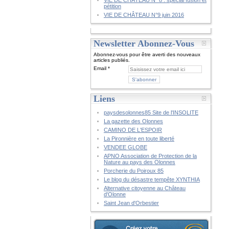
VIE DE CHÂTEAU N° 8 : spécial fusion et
pétition
VIE DE CHÂTEAU N°9 juin 2016
Newsletter Abonnez-Vous
Abonnez-vous pour être averti des nouveaux
articles publiés.
Email
Liens
paysdesolonnes85 Site de l'INSOLITE
La gazette des Olonnes
CAMINO DE L'ESPOIR
La Pironnière en toute liberté
VENDEE GLOBE
APNO Association de Protection de la
Nature au pays des Olonnes
Porcherie du Poiroux 85
Le blog du désastre tempête XYNTHIA
Alternative citoyenne au Château
d'Olonne
Saint Jean d'Orbestier