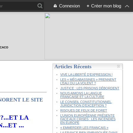
Connexion
+
Créer mon blog
n CACO
Articles Récents
VIVE LA LIBERTÉ D’EXPRESSION !
LES « MÉGABASSINES » PRENNENT
L’EAU OU LA VOLENT ?
JUSTICE : LES PRISONS DÉBORDENT
NOUS AIMONS LA LANGUE
FRANÇAISE ET LA CULTURE
NORENT LE SITE
LE CONSEIL CONSTITUTIONNEL,
JURIDICTION D’EXCEPTION ?
RISQUES DE FEUX DE FORET
...ET LA
L’UNION EUROPÉENNE PRÉSENTE
FACE AUX CRISES : LES INCENDIES
EN EUROPE
.ET ...
« EMMERDER LES FRANÇAIS »
LA FRANCE BIEN EMBARQUÉE DANS