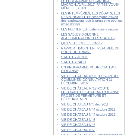
LE PROGRAMME DU CANDIDAT
MACRON, AVRIL 2017, FAITES VOUS-
MÊME LE BILAN
LES INTEMPÉRIES, LES DÉGATS, LES
RESPONSABILITÉS :essayons d'avoir
des explications que la presse ne peut ou
n'ose donner
LES PECHERIES : patrimoine à sauver
LES SABLES D'OLONNE
AGGLOMÉRATION : LES STATUTS
QU’EST-CE QUE LE CNR ?
RAPPORT BADINTER : RÉFORME DU
DROIT DU TRAVAIL
STATUTS 2019 10
STATUTS CACO
UN PROGRAMME POUR CHATEAU
D'OLONNE
VIE DE CHÂTEAU N° 10, FUSION DES
COMMUNES, CONSULTATION 11
DÉCEMBRE 2016
VIE DE CHÂTEAU N°12 ROUTE
LITTORALE DE CHÂTEAU D'OLONNE
PROJET DE FERMETURE ET
DÉTOURNEMENT
VIE DE CHATEAU N°3 déc 2011
VIE DE CHATEAU N° 4 octobre 2012
VIE DE CHATEAU N° 4 octobre 2012
VIE DE CHATEAU N° 5
VIE DE CHATEAU N° 6
VIE DE CHÂTEAU N°7