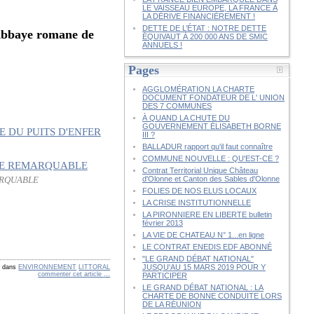
LE VAISSEAU EUROPE, LA FRANCE À
LA DÉRIVE FINANCIÈREMENT !
DETTE DE L’ÉTAT : NOTRE DETTE
'Abbaye romane de
ÉQUIVAUT À 200 000 ANS DE SMIC
ANNUELS !
Pages
AGGLOMÉRATION LA CHARTE
DOCUMENT FONDATEUR DE L' UNION
DES 7 COMMUNES
À QUAND LA CHUTE DU
GOUVERNEMENT ÉLISABETH BORNE
III ?
BALLADUR rapport qu'il faut connaître
COMMUNE NOUVELLE : QU'EST-CE ?
Contrat Territorial Unique Château
d'Olonne et Canton des Sables d'Olonne
ARQUABLE
FOLIES DE NOS ELUS LOCAUX
LA CRISE INSTITUTIONNELLE
LA PIRONNIERE EN LIBERTE bulletin
février 2013
LA VIE DE CHATEAU N° 1...en ligne
LE CONTRAT ENEDIS EDF ABONNÉ
"LE GRAND DÉBAT NATIONAL"
JUSQU'AU 15 MARS 2019 POUR Y
-
dans
ENVIRONNEMENT
LITTORAL
commenter cet article
…
PARTICIPER
LE GRAND DÉBAT NATIONAL : LA
CHARTE DE BONNE CONDUITE LORS
DE LA RÉUNION