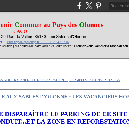
venir
C
ommun au Pays des
O
lonnes
CACO
29 Rue du Vallon
85180 Les Sables d'Olonne
1
r :
jcrossignol2@orange.fr 06 20 42 87 07
soutien pour poursuivre notre action en toute liberté :
abonnez-vous, adhérez à l'associatio
<< VOUS ABONNER POUR SUIVRE "NOTRE...
LES SABLES D'OLONNE : DES... >>
E AUX SABLES D'OLONNE : LES VACANCIERS HO
 DISPARAÎTRE LE PARKING DE CE SITE ?
NDUIT...ET LA ZONE EN REFORESTATION..