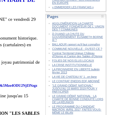
EN EUROPE
« EMMERDER LES FRANÇAIS »
Pages
 ce vendredi 29
AGGLOMÉRATION LA CHARTE
DOCUMENT FONDATEUR DE L' UNION
DES 7 COMMUNES
À QUAND LA CHUTE DU
nument historique.
GOUVERNEMENT ÉLISABETH BORNE
III ?
s (cartulaires) en
BALLADUR rapport qu'il faut connaître
COMMUNE NOUVELLE : QU'EST-CE ?
Contrat Territorial Unique Château
d'Olonne et Canton des Sables d'Olonne
FOLIES DE NOS ELUS LOCAUX
 joyau patrimonial de
LA CRISE INSTITUTIONNELLE
LA PIRONNIERE EN LIBERTE bulletin
février 2013
LA VIE DE CHATEAU N° 1...en ligne
LE CONTRAT ENEDIS EDF ABONNÉ
2NDk5Mzo4ODU2NjI3Nzgz
"LE GRAND DÉBAT NATIONAL"
JUSQU'AU 15 MARS 2019 POUR Y
PARTICIPER
ne jusqu'au 15
LE GRAND DÉBAT NATIONAL : LA
CHARTE DE BONNE CONDUITE LORS
DE LA RÉUNION
LE PROGRAMME DU CANDIDAT
MACRON, AVRIL 2017, FAITES VOUS-
ON "LES SABLES
MÊME LE BILAN