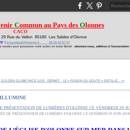
venir
C
ommun au Pays des
O
lonnes
CACO
29 Rue du Vallon
85180 Les Sables d'Olonne
1
r :
jcrossignol2@orange.fr 06 20 42 87 07
soutien pour poursuivre notre action en toute liberté :
abonnez-vous, adhérez à l'associatio
< GOLDEN GLOBE RACE GGR : DÉPART...
LE « POISON DU DOUTE » DISTILLÉ... >>
'ILLUMINE
RÉE DE PRÉSENTATION DE LUMIÈRES D'OLONNE CE VENDREDI 29 JUIN 201
DE L’ÉGLISE D'OLONNE SUR MER DANS 