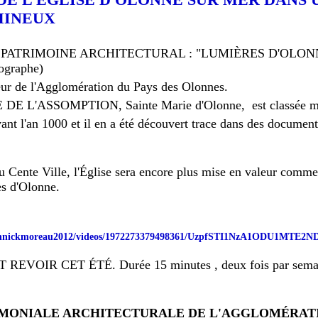
MINEUX
PATRIMOINE ARCHITECTURAL : "LUMIÈRES D'OLONNE"
tographe)
œur de l'Agglomération du Pays des Olonnes.
DE L'ASSOMPTION, Sainte Marie d'Olonne, est classée mo
vant l'an 1000 et il en a été découvert trace dans des document
u Cente Ville, l'Église sera encore plus mise en valeur comme
es d'Olonne.
yannickmoreau2012/videos/1972273379498361/UzpfSTI1NzA1ODU1MTE
EVOIR CET ÉTÉ. Durée 15 minutes , deux fois par semai
IMONIALE ARCHITECTURALE DE L'AGGLOMÉRATI