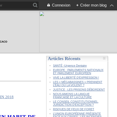
Connexion
+
Créer mon blog
n CACO
Articles Récents
SANTÉ -Urgence Dentaire
EUROPE : PARLEMENTS NATIONAUX
ET PARLEMENT EUROPÉEN
VIVE LA LIBERTÉ D’EXPRESSION !
LES « MÉGABASSINES » PRENNENT
L’EAU OU LA VOLENT ?
JUSTICE : LES PRISONS DÉBORDENT
NOUS AIMONS LA LANGUE
FRANÇAISE ET LA CULTURE
LE CONSEIL CONSTITUTIONNEL,
8
JURIDICTION D’EXCEPTION ?
RISQUES DE FEUX DE FORET
L’UNION EUROPÉENNE PRÉSENTE
UN HABIT DE
FACE AUX CRISES : LES INCENDIES