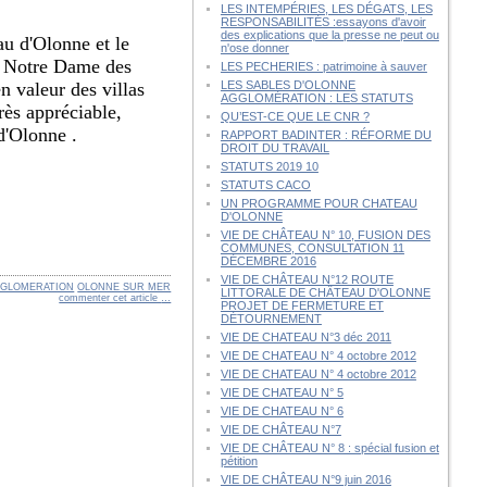
LES INTEMPÉRIES, LES DÉGATS, LES
RESPONSABILITÉS :essayons d'avoir
des explications que la presse ne peut ou
au d'Olonne et le
n'ose donner
se Notre Dame des
LES PECHERIES : patrimoine à sauver
n valeur des villas
LES SABLES D'OLONNE
AGGLOMÉRATION : LES STATUTS
rès appréciable,
QU’EST-CE QUE LE CNR ?
d'Olonne .
RAPPORT BADINTER : RÉFORME DU
DROIT DU TRAVAIL
STATUTS 2019 10
STATUTS CACO
UN PROGRAMME POUR CHATEAU
D'OLONNE
VIE DE CHÂTEAU N° 10, FUSION DES
COMMUNES, CONSULTATION 11
DÉCEMBRE 2016
VIE DE CHÂTEAU N°12 ROUTE
GLOMERATION
OLONNE SUR MER
LITTORALE DE CHÂTEAU D'OLONNE
commenter cet article
…
PROJET DE FERMETURE ET
DÉTOURNEMENT
VIE DE CHATEAU N°3 déc 2011
VIE DE CHATEAU N° 4 octobre 2012
VIE DE CHATEAU N° 4 octobre 2012
VIE DE CHATEAU N° 5
VIE DE CHATEAU N° 6
VIE DE CHÂTEAU N°7
VIE DE CHÂTEAU N° 8 : spécial fusion et
pétition
VIE DE CHÂTEAU N°9 juin 2016