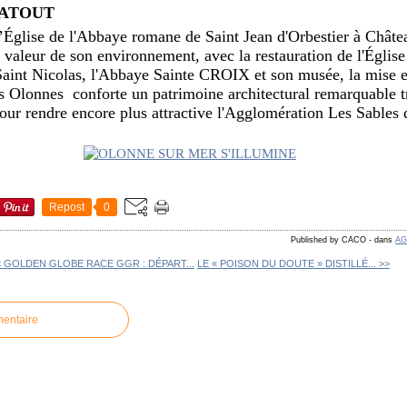
 ATOUT
L’Église de l'Abbaye romane de Saint Jean d'Orbestier à Châte
n valeur de son environnement, avec la restauration de l'Égli
 Saint Nicolas, l'Abbaye Sainte CROIX et son musée, la mise e
es Olonnes conforte un patrimoine architectural remarquable t
ur rendre encore plus attractive l'Agglomération Les Sables 
Repost
0
Published by CACO
-
dans
AG
< GOLDEN GLOBE RACE GGR : DÉPART...
LE « POISON DU DOUTE » DISTILLÉ... >>
mentaire