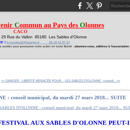
venir
C
ommun au Pays des
O
lonnes
CACO
29 Rue du Vallon
85180 Les Sables d'Olonne
1
r :
jcrossignol2@orange.fr 06 20 42 87 07
soutien pour poursuivre notre action en toute liberté :
abonnez-vous, adhérez à l'associatio
<< DANGER : LIBERTÉ MENACÉE POUR...
LES SABLES D'OLONNE : conseil... >>
 conseil municipal, du mardi 27 mars 2018... SUITE
FESTIVAL AUX SABLES D'OLONNE PEUT-