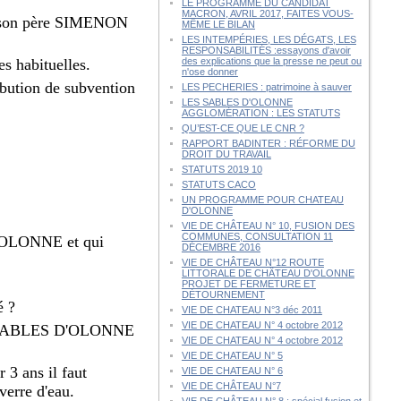
LE PROGRAMME DU CANDIDAT
MACRON, AVRIL 2017, FAITES VOUS-
 à son père SIMENON
MÊME LE BILAN
LES INTEMPÉRIES, LES DÉGATS, LES
RESPONSABILITÉS :essayons d'avoir
s habituelles.
des explications que la presse ne peut ou
n'ose donner
ibution de subvention
LES PECHERIES : patrimoine à sauver
LES SABLES D'OLONNE
AGGLOMÉRATION : LES STATUTS
QU’EST-CE QUE LE CNR ?
RAPPORT BADINTER : RÉFORME DU
DROIT DU TRAVAIL
STATUTS 2019 10
STATUTS CACO
UN PROGRAMME POUR CHATEAU
D'OLONNE
VIE DE CHÂTEAU N° 10, FUSION DES
COMMUNES, CONSULTATION 11
 D'OLONNE et qui
DÉCEMBRE 2016
VIE DE CHÂTEAU N°12 ROUTE
LITTORALE DE CHÂTEAU D'OLONNE
PROJET DE FERMETURE ET
DÉTOURNEMENT
é ?
VIE DE CHATEAU N°3 déc 2011
VIE DE CHATEAU N° 4 octobre 2012
 LES SABLES D'OLONNE
VIE DE CHATEAU N° 4 octobre 2012
VIE DE CHATEAU N° 5
 3 ans il faut
VIE DE CHATEAU N° 6
VIE DE CHÂTEAU N°7
verre d'eau.