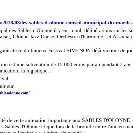
/2018/03/les-sables-d-olonne-conseil-municipal-du-mardi
pal des Sables d'Olonne il y eut moult délibérations sur les s
laise;, Olonne Jazz Danse, Orchestre d'harmonie...et Associati
organisatrice du fameux Festival SIMENON déjà victime de jout
ion est une subvention de 15 000 euros par an pendant 3 ans e
cation, la logistique...
tival
ir sur
ablesolonne.com/
rnité de cette animation importante aux SABLES D'OLONNE r
 Sables d'Olonne et que lors de la brouille entre l'ancien 
eur le Festival s'est même délocalisé !