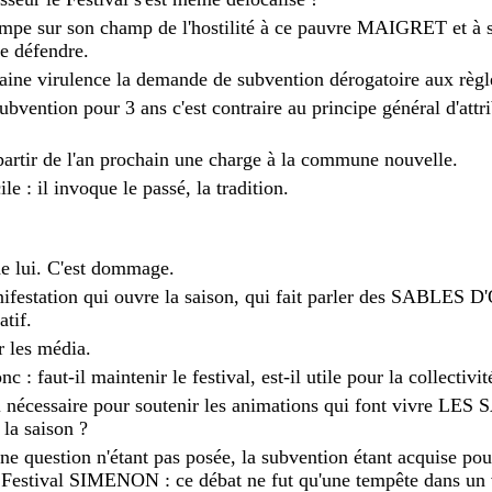
campe sur son champ de l'hostilité à ce pauvre MAIGRET et
se défendre.
taine virulence la demande de subvention dérogatoire aux règle
bvention pour 3 ans c'est contraire au principe général d'attr
 partir de l'an prochain une charge à la commune nouvelle.
le : il invoque le passé, la tradition.
de lui. C'est dommage.
nifestation qui ouvre la saison, qui fait parler des SABLES
atif.
r les média.
c : faut-il maintenir le festival, est-il utile pour la collectivit
l nécessaire pour soutenir les animations qui font vivre
 la saison ?
e question n'étant pas posée, la subvention étant acquise pour
 Festival SIMENON : ce débat ne fut qu'une tempête dans un 