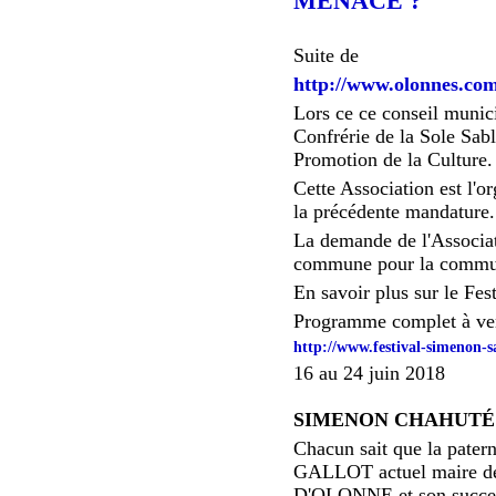
MENACÉ ?
Suite de
http://www.olonnes.com
Lors ce ce conseil munici
Confrérie de la Sole Sab
Promotion de la Culture.
Cette Association est l'
la précédente mandature.
La demande de l'Associat
commune pour la communi
En savoir plus sur le Fes
Programme complet à ven
http://www.festival-simenon-s
16 au 24 juin 2018
SIMENON CHAHUTÉ
Chacun sait que la pate
GALLOT actuel maire des
D'OLONNE et son success