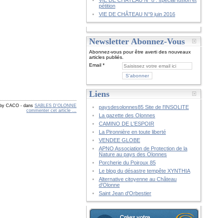
VIE DE CHÂTEAU N° 8 : spécial fusion et
pétition
VIE DE CHÂTEAU N°9 juin 2016
Newsletter Abonnez-Vous
Abonnez-vous pour être averti des nouveaux
articles publiés.
Email
Liens
d by CACO
-
dans
SABLES D'OLONNE
paysdesolonnes85 Site de l'INSOLITE
commenter cet article
…
La gazette des Olonnes
CAMINO DE L'ESPOIR
La Pironnière en toute liberté
VENDEE GLOBE
APNO Association de Protection de la
Nature au pays des Olonnes
Porcherie du Poiroux 85
Le blog du désastre tempête XYNTHIA
Alternative citoyenne au Château
d'Olonne
Saint Jean d'Orbestier