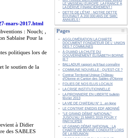
LE VAISSEAU EUROPE, LA FRANCE À
LA DÉRIVE FINANCIÈREMENT !
DETTE DE L’ÉTAT : NOTRE DETTE
ÉQUIVAUT À 200 000 ANS DE SMIC
ANNUELS !
-27-mars-2017.html
Pages
ubventions : Nouch; ,
on Sablaise Pour la
AGGLOMÉRATION LA CHARTE
DOCUMENT FONDATEUR DE L' UNION
DES 7 COMMUNES
es politiques lors de
À QUAND LA CHUTE DU
GOUVERNEMENT ÉLISABETH BORNE
III ?
BALLADUR rapport qu'il faut connaître
t le soutien de la
COMMUNE NOUVELLE : QU'EST-CE ?
Contrat Territorial Unique Château
d'Olonne et Canton des Sables d'Olonne
FOLIES DE NOS ELUS LOCAUX
LA CRISE INSTITUTIONNELLE
LA PIRONNIERE EN LIBERTE bulletin
février 2013
LA VIE DE CHATEAU N° 1...en ligne
LE CONTRAT ENEDIS EDF ABONNÉ
"LE GRAND DÉBAT NATIONAL"
JUSQU'AU 15 MARS 2019 POUR Y
PARTICIPER
evient à Didier
LE GRAND DÉBAT NATIONAL : LA
maire des SABLES
CHARTE DE BONNE CONDUITE LORS
DE LA RÉUNION