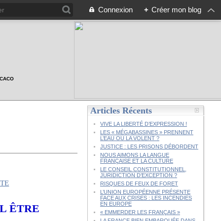
Connexion
+
Créer mon blog
n CACO
Articles Récents
VIVE LA LIBERTÉ D’EXPRESSION !
LES « MÉGABASSINES » PRENNENT
L’EAU OU LA VOLENT ?
JUSTICE : LES PRISONS DÉBORDENT
NOUS AIMONS LA LANGUE
FRANÇAISE ET LA CULTURE
LE CONSEIL CONSTITUTIONNEL,
JURIDICTION D’EXCEPTION ?
RISQUES DE FEUX DE FORET
L’UNION EUROPÉENNE PRÉSENTE
FACE AUX CRISES : LES INCENDIES
EN EUROPE
IL ÊTRE
« EMMERDER LES FRANÇAIS »
LA FRANCE BIEN EMBARQUÉE DANS