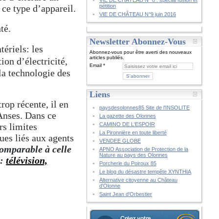
VIE DE CHÂTEAU N° 8 : spécial fusion et
 ce type d’appareil.
pétition
VIE DE CHÂTEAU N°9 juin 2016
té.
Newsletter Abonnez-Vous
tériels: les
Abonnez-vous pour être averti des nouveaux
articles publiés.
ion d’électricité,
Email
 la technologie des
Liens
rop récente, il en
paysdesolonnes85 Site de l'INSOLITE
’Anses. Dans ce
La gazette des Olonnes
rs limites
CAMINO DE L'ESPOIR
La Pironnière en toute liberté
ues liés aux agents
VENDEE GLOBE
comparable à celle
APNO Association de Protection de la
Nature au pays des Olonnes
s:
télévision,
Porcherie du Poiroux 85
Le blog du désastre tempête XYNTHIA
Alternative citoyenne au Château
d'Olonne
Saint Jean d'Orbestier