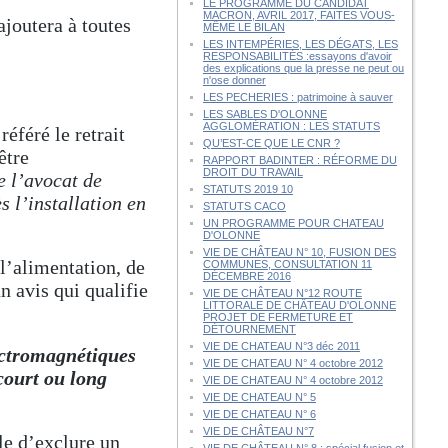
LE PROGRAMME DU CANDIDAT
MACRON, AVRIL 2017, FAITES VOUS-
joutera à toutes
MÊME LE BILAN
LES INTEMPÉRIES, LES DÉGATS, LES
RESPONSABILITÉS :essayons d'avoir
des explications que la presse ne peut ou
n'ose donner
E
LES PECHERIES : patrimoine à sauver
LES SABLES D'OLONNE
AGGLOMÉRATION : LES STATUTS
éféré le retrait
QU’EST-CE QUE LE CNR ?
être
RAPPORT BADINTER : RÉFORME DU
DROIT DU TRAVAIL
e l’avocat de
STATUTS 2019 10
s l’installation en
STATUTS CACO
UN PROGRAMME POUR CHATEAU
D'OLONNE
VIE DE CHÂTEAU N° 10, FUSION DES
l’alimentation, de
COMMUNES, CONSULTATION 11
DÉCEMBRE 2016
n avis qui qualifie
VIE DE CHÂTEAU N°12 ROUTE
LITTORALE DE CHÂTEAU D'OLONNE
PROJET DE FERMETURE ET
DÉTOURNEMENT
VIE DE CHATEAU N°3 déc 2011
ectromagnétiques
VIE DE CHATEAU N° 4 octobre 2012
court ou long
VIE DE CHATEAU N° 4 octobre 2012
VIE DE CHATEAU N° 5
VIE DE CHATEAU N° 6
VIE DE CHÂTEAU N°7
ble d’exclure un