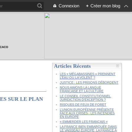
Connexion
+
Créer mon blog
n CACO
Articles Récents
LES « MÉGABASSINES » PRENNENT
L’EAU OU LA VOLENT ?
JUSTICE : LES PRISONS DÉBORDENT
NOUS AIMONS LA LANGUE
FRANÇAISE ET LA CULTURE
LE CONSEIL CONSTITUTIONNEL,
ES SUR LE PLAN
JURIDICTION D’EXCEPTION ?
RISQUES DE FEUX DE FORET
L’UNION EUROPÉENNE PRÉSENTE
FACE AUX CRISES : LES INCENDIES
EN EUROPE
« EMMERDER LES FRANÇAIS »
LA FRANCE BIEN EMBARQUÉE DANS
LE VAISSEAU EUROPE, LA FRANCE À