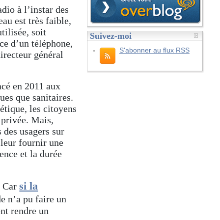
dio à l’instar des
u est très faible,
ilisée, soit
Suivez-moi
nce d’un téléphone,
S'abonner au flux RSS
directeur général
ncé en 2011 aux
ues que sanitaires.
étique, les citoyens
 privée. Mais,
es des usagers sur
leur fournir une
ence et la durée
si la
. Car
e n’a pu faire un
ent rendre un