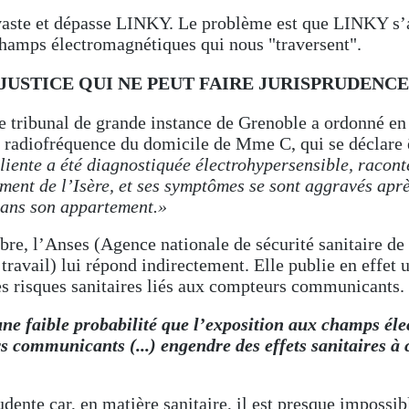
vaste et dépasse LINKY. Le problème est que LINKY s’a
champs électromagnétiques qui nous "traversent".
 JUSTICE QUI NE PEUT FAIRE JURISPRUDENC
 tribunal de grande instance de Grenoble a ordonné en r
 radiofréquence du domicile de Mme C, qui se déclare 
liente a été diagnostiquée électrohypersensible, racont
ment de l’Isère, et ses symptômes se sont aggravés aprè
dans son appartement.»
e, l’Anses (Agence nationale de sécurité sanitaire de 
travail) lui répond indirectement. Elle publie en effet u
es risques sanitaires liés aux compteurs communicants.
une faible probabilité que l’exposition aux champs él
s communicants (...) engendre des effets sanitaires à 
udente car, en matière sanitaire, il est presque impossi