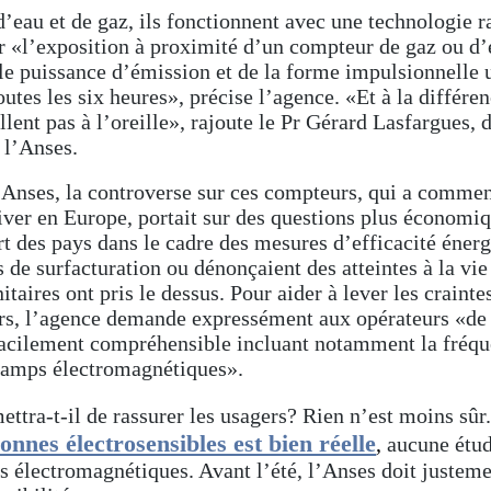
eau et de gaz, ils fonctionnent avec une technologie ra
 «l’exposition à proximité d’un compteur de gaz ou d’ea
le puissance d’émission et de la forme impulsionnelle ut
utes les six heures», précise l’agence. «Et à la différe
lent pas à l’oreille», rajoute le Pr Gérard Lasfargues, 
 l’Anses.
l’Anses, la controverse sur ces compteurs, qui a comme
iver en Europe, portait sur des questions plus économiq
t des pays dans le cadre des mesures d’efficacité énerg
s de surfacturation ou dénonçaient des atteintes à la vie
nitaires ont pris le dessus. Pour aider à lever les craint
s, l’agence demande expressément aux opérateurs «de 
 facilement compréhensible incluant notamment la fréqu
hamps électromagnétiques».
ettra-t-il de rassurer les usagers? Rien n’est moins sûr
onnes électrosensibles est bien réelle
,
aucune étud
s électromagnétiques. Avant l’été, l’Anses doit justem