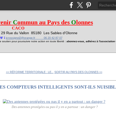
venir
C
ommun au Pays des
O
lonnes
CACO
29 Rue du Vallon
85180 Les Sables d'Olonne
1
r :
jcrossignol2@orange.fr 06 20 42 87 07
soutien pour poursuivre notre action en toute liberté :
abonnez-vous, adhérez à l'associatio
<< RÉFORME TERRITORIALE : LE...
SORTIR AU PAYS DES OLONNES >>
LES COMPTEURS INTELLIGENTS SONT-ILS NUISIBL
Des antennes protégées ou pas il y en a partout : un danger ?