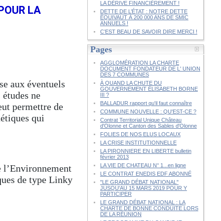
LA DÉRIVE FINANCIÈREMENT !
POUR LA
DETTE DE L’ÉTAT : NOTRE DETTE
ÉQUIVAUT À 200 000 ANS DE SMIC
ANNUELS !
C’EST BEAU DE SAVOIR DIRE MERCI !
Pages
AGGLOMÉRATION LA CHARTE
DOCUMENT FONDATEUR DE L' UNION
DES 7 COMMUNES
nse aux éventuels
À QUAND LA CHUTE DU
GOUVERNEMENT ÉLISABETH BORNE
s études ne
III ?
BALLADUR rapport qu'il faut connaître
peut permettre de
COMMUNE NOUVELLE : QU'EST-CE ?
étiques qui
Contrat Territorial Unique Château
d'Olonne et Canton des Sables d'Olonne
FOLIES DE NOS ELUS LOCAUX
LA CRISE INSTITUTIONNELLE
LA PIRONNIERE EN LIBERTE bulletin
février 2013
LA VIE DE CHATEAU N° 1...en ligne
de l’Environnement
LE CONTRAT ENEDIS EDF ABONNÉ
ques de type Linky
"LE GRAND DÉBAT NATIONAL"
JUSQU'AU 15 MARS 2019 POUR Y
PARTICIPER
LE GRAND DÉBAT NATIONAL : LA
CHARTE DE BONNE CONDUITE LORS
DE LA RÉUNION