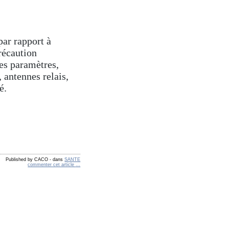
par rapport à
récaution
les paramètres,
, antennes relais,
é.
Published by CACO
-
dans
SANTE
commenter cet article
…