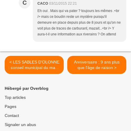
C
CACO
03/11/2015 22:21
Eh oui . Mais qui va pater ? toujours les mêmes .<br
/> mais ce boudin reste un mystère puisqu'il
demeure en place depuis plus de 8 jours et qu'on ne
voit plus de traces de carburant, mazait...<br /> Y
aura-t-il une information aux riverains ? On attend
< LES SABLES D'OLONNE
Anniversaire : 9 ans plus
: conseil municipal du mardi
que l'âge de raison >
3 novembre 2015
Hébergé par Overblog
Top articles
Pages
Contact
Signaler un abus