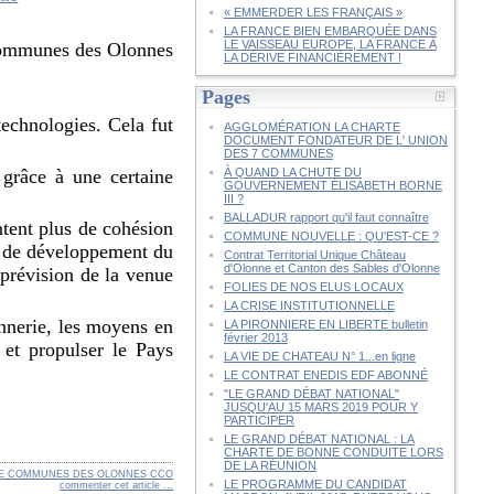
« EMMERDER LES FRANÇAIS »
LA FRANCE BIEN EMBARQUÉE DANS
LE VAISSEAU EUROPE, LA FRANCE À
 Communes des Olonnes
LA DÉRIVE FINANCIÈREMENT !
Pages
technologies. Cela fut
AGGLOMÉRATION LA CHARTE
DOCUMENT FONDATEUR DE L' UNION
DES 7 COMMUNES
 grâce à une certaine
À QUAND LA CHUTE DU
GOUVERNEMENT ÉLISABETH BORNE
III ?
BALLADUR rapport qu'il faut connaître
tent plus de cohésion
COMMUNE NOUVELLE : QU'EST-CE ?
t de développement du
Contrat Territorial Unique Château
d'Olonne et Canton des Sables d'Olonne
prévision de la venue
FOLIES DE NOS ELUS LOCAUX
LA CRISE INSTITUTIONNELLE
annerie, les moyens en
LA PIRONNIERE EN LIBERTE bulletin
février 2013
et propulser le Pays
LA VIE DE CHATEAU N° 1...en ligne
LE CONTRAT ENEDIS EDF ABONNÉ
"LE GRAND DÉBAT NATIONAL"
JUSQU'AU 15 MARS 2019 POUR Y
PARTICIPER
LE GRAND DÉBAT NATIONAL : LA
CHARTE DE BONNE CONDUITE LORS
DE LA RÉUNION
E COMMUNES DES OLONNES CCO
LE PROGRAMME DU CANDIDAT
commenter cet article
…