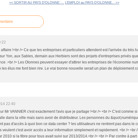
<< SORTIR AU PAYS D'OLONNE :...
L’EMPLOI au PAYS D’OLONNE... >>
mentaire
0:22
affaire !<br /> Ce que les entreprises et particuliers attendent est l'arrivée du très 
sur Yon, aux Sables, demain aux Herbiers sont des projets d'entreprises privés que 
ce .<br /> Les Olonnes peuvent essayer d'attirer les entreprises de l'économie n
o les élus me font bien rire. Le vrai bonne nouvelle serait un plan de déploiement 
014 22:40
ur Mr VANNIER c'est exactement l'avis que je partage !<br /> <br /> C'est comme si
alle dans la ville mais sans avoir de distributeur. Les personnes du &quot;numériq
n'ont pas d'accès à quoi bon ce data center ? les utilisateurs ne rentrent pas dans le 
ls veulent c'est avoir accès a leur information simplement et rapidement. <br /> <br /
r 2010 si la fibre pour tous avait suivi sur 2013/2014.<br /> <br /> Par contre à part