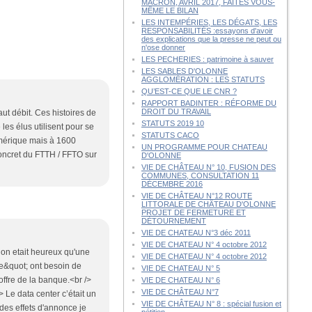
MACRON, AVRIL 2017, FAITES VOUS-
MÊME LE BILAN
LES INTEMPÉRIES, LES DÉGATS, LES
RESPONSABILITÉS :essayons d'avoir
des explications que la presse ne peut ou
n'ose donner
LES PECHERIES : patrimoine à sauver
LES SABLES D'OLONNE
AGGLOMÉRATION : LES STATUTS
QU’EST-CE QUE LE CNR ?
RAPPORT BADINTER : RÉFORME DU
DROIT DU TRAVAIL
haut débit. Ces histoires de
STATUTS 2019 10
les élus utilisent pour se
STATUTS CACO
umérique mais à 1600
UN PROGRAMME POUR CHATEAU
concret du FTTH / FFTO sur
D'OLONNE
VIE DE CHÂTEAU N° 10, FUSION DES
COMMUNES, CONSULTATION 11
DÉCEMBRE 2016
VIE DE CHÂTEAU N°12 ROUTE
LITTORALE DE CHÂTEAU D'OLONNE
PROJET DE FERMETURE ET
DÉTOURNEMENT
VIE DE CHATEAU N°3 déc 2011
VIE DE CHATEAU N° 4 octobre 2012
 on etait heureux qu'une
VIE DE CHATEAU N° 4 octobre 2012
ue&quot; ont besoin de
VIE DE CHATEAU N° 5
coffre de la banque.<br />
VIE DE CHATEAU N° 6
VIE DE CHÂTEAU N°7
> Le data center c’était un
VIE DE CHÂTEAU N° 8 : spécial fusion et
 des effets d'annonce je