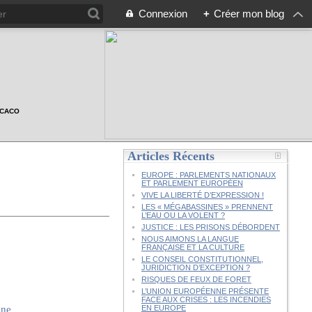
Connexion
+
Créer mon blog
n CACO
Articles Récents
EUROPE : PARLEMENTS NATIONAUX
ET PARLEMENT EUROPÉEN
VIVE LA LIBERTÉ D’EXPRESSION !
LES « MÉGABASSINES » PRENNENT
L’EAU OU LA VOLENT ?
JUSTICE : LES PRISONS DÉBORDENT
NOUS AIMONS LA LANGUE
FRANÇAISE ET LA CULTURE
LE CONSEIL CONSTITUTIONNEL,
JURIDICTION D’EXCEPTION ?
RISQUES DE FEUX DE FORET
L’UNION EUROPÉENNE PRÉSENTE
FACE AUX CRISES : LES INCENDIES
EN EUROPE