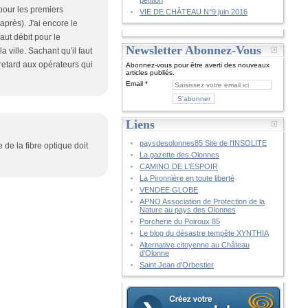
pétition
 pour les premiers
VIE DE CHÂTEAU N°9 juin 2016
près). J'ai encore le
ut débit pour le
Newsletter Abonnez-Vous
 ville. Sachant qu'il faut
retard aux opérateurs qui
Abonnez-vous pour être averti des nouveaux
articles publiés.
Email
Liens
paysdesolonnes85 Site de l'INSOLITE
de la fibre optique doit
La gazette des Olonnes
CAMINO DE L'ESPOIR
La Pironnière en toute liberté
VENDEE GLOBE
APNO Association de Protection de la
Nature au pays des Olonnes
Porcherie du Poiroux 85
Le blog du désastre tempête XYNTHIA
Alternative citoyenne au Château
d'Olonne
Saint Jean d'Orbestier