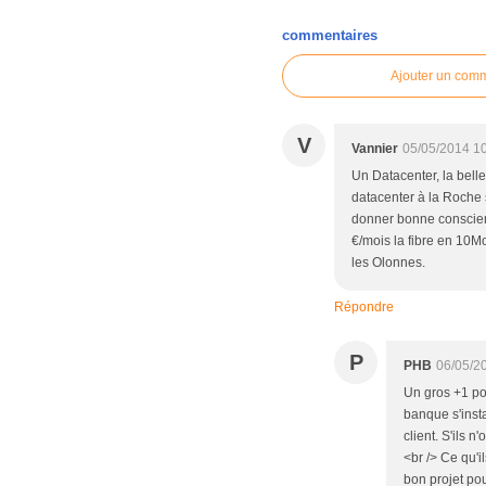
commentaires
Ajouter un com
V
Vannier
05/05/2014 1
Un Datacenter, la belle 
datacenter à la Roche 
donner bonne conscien
€/mois la fibre en 10M
les Olonnes.
Répondre
P
PHB
06/05/2
Un gros +1 po
banque s'inst
client. S'ils 
<br /> Ce qu'i
bon projet pou