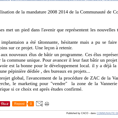
réalisation de la mandature 2008 2014 de la Communauté de
es met un pied dans l'avenir que représentent les nouvelles 
implantaion a été tâtonnante, hésitante mais a pu se faire
ins sur ce projet. Une leçon à retenir.
t aux nouveaux élus de bâtir un programme. Ces élus représen
 la commune unique. Pour avancer il leur faut bâtir un proje
e est la bonne pour le développement local. il y a déjà la 
 une pépinière dédiée , des bureaux en projets...
n projet global, l'avancement de la procédure de ZAC de la V
erche, le marketing pour "vendre" la zone de la Vannerie 
rique si ce choix est aprés études confirmé.
Repost
0
Published by CACO
-
dans
COMMUNAUTE D