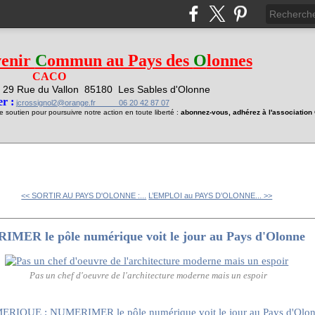
venir
C
ommun au Pays des
O
lonnes
CACO
29 Rue du Vallon
85180 Les Sables d'Olonne
1
r :
jcrossignol2@orange.fr 06 20 42 87 07
soutien pour poursuivre notre action en toute liberté :
abonnez-vous, adhérez à l'associatio
<< SORTIR AU PAYS D'OLONNE :...
L’EMPLOI au PAYS D’OLONNE... >>
R le pôle numérique voit le jour au Pays d'Olonne
Pas un chef d'oeuvre de l'architecture moderne mais un espoir