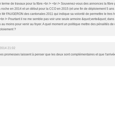
n terme de travaux pour la fibre.<br /> <br /> Souvenez-vous des annonces la fibre
la roche en 2014 et un début pour la CCO en 2015 (et une fin de déploiement 5 ans a
Mr FAUGERON des cantonales 2011 qui indique sa volonté de permettre le tres ha
<br /> Pourtant il ne me semble pas voir une seule armoire &quot;verte&quot; dans la
s au moins pour venir au foyer. A quel moment un politique mettre des pénalités de 
éploiement ?
/2014 21:02
les promesses laissent à penser que les deux sont complémentaires et que l'arrivée 