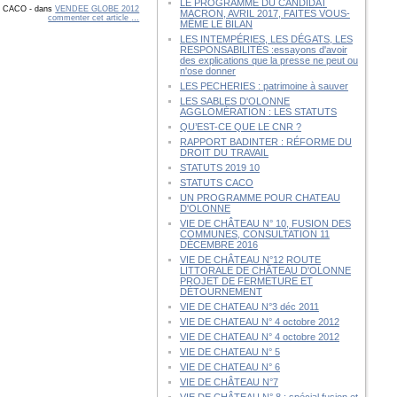
LE PROGRAMME DU CANDIDAT
by CACO
-
dans
VENDEE GLOBE 2012
MACRON, AVRIL 2017, FAITES VOUS-
commenter cet article
…
MÊME LE BILAN
LES INTEMPÉRIES, LES DÉGATS, LES
RESPONSABILITÉS :essayons d'avoir
des explications que la presse ne peut ou
n'ose donner
LES PECHERIES : patrimoine à sauver
LES SABLES D'OLONNE
AGGLOMÉRATION : LES STATUTS
QU’EST-CE QUE LE CNR ?
RAPPORT BADINTER : RÉFORME DU
DROIT DU TRAVAIL
STATUTS 2019 10
STATUTS CACO
UN PROGRAMME POUR CHATEAU
D'OLONNE
VIE DE CHÂTEAU N° 10, FUSION DES
COMMUNES, CONSULTATION 11
DÉCEMBRE 2016
VIE DE CHÂTEAU N°12 ROUTE
LITTORALE DE CHÂTEAU D'OLONNE
PROJET DE FERMETURE ET
DÉTOURNEMENT
VIE DE CHATEAU N°3 déc 2011
VIE DE CHATEAU N° 4 octobre 2012
VIE DE CHATEAU N° 4 octobre 2012
VIE DE CHATEAU N° 5
VIE DE CHATEAU N° 6
VIE DE CHÂTEAU N°7