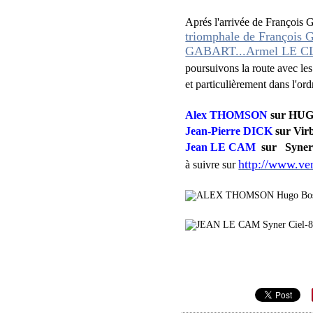
Aprés l'arrivée de Franço
triomphale de Françoi
GABART...Armel LE
poursuivons la route avec le
et particulièrement dans l'ord
Alex THOMSON
sur HU
Jean-Pierre DICK
sur Vir
Jean LE CAM
sur Synerc
http://www.ve
à suivre sur