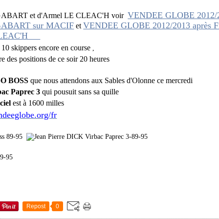
VENDEE GLOBE 2012/201
is GABART et d'Armel LE CLEAC'H voir
s GABART sur MACIF
VENDEE GLOBE 2012/2013 après Fr
et
 CLEAC'H
s 10 skippers encore en course
,
re des positions de ce soir 20 heures
GO BOSS
que nous attendons aux Sables d'Olonne ce mercredi
bac Paprec 3
qui pousuit sans sa quille
iel
est à 1600 milles
ndeeglobe.org/fr
Repost
0