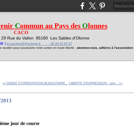
venir
C
ommun au Pays des
O
lonnes
CACO
29 Rue du Vallon
85180 Les Sables d'Olonne
1
r :
jcrossignol2@orange.fr 06 20 42 87 07
soutien pour poursuivre notre action en toute liberté :
abonnez-vous, adhérez à l'associatio
<< DEBAT D'ORIENTATION BUDGETAIRE...
LIBERTE D'EXPRESSION : une... >>
2013
 ième jour de course