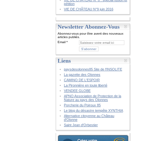
VIE DE CHÂTEAU N° 8 : spécial fusion et
pétition
VIE DE CHÂTEAU N°9 juin 2016
Newsletter Abonnez-Vous
Abonnez-vous pour être averti des nouveaux
articles publiés.
Email
Liens
paysdesolonnes85 Site de l'INSOLITE
La gazette des Olonnes
CAMINO DE L'ESPOIR
La Pironnière en toute liberté
VENDEE GLOBE
APNO Association de Protection de la
Nature au pays des Olonnes
Porcherie du Poiroux 85
Le blog du désastre tempête XYNTHIA
Alternative citoyenne au Château
d'Olonne
Saint Jean d'Orbestier