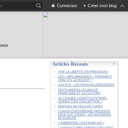
Connexion
+
Créer mon blog
n CACO
Articles Récents
VIVE LA LIBERTÉ D’EXPRESSION !
LES « MÉGABASSINES » PRENNENT
L’EAU OU LA VOLENT ?
JUSTICE : LES PRISONS DÉBORDENT
NOUS AIMONS LA LANGUE
FRANÇAISE ET LA CULTURE
LE CONSEIL CONSTITUTIONNEL,
JURIDICTION D’EXCEPTION ?
RISQUES DE FEUX DE FORET
L’UNION EUROPÉENNE PRÉSENTE
FACE AUX CRISES : LES INCENDIES
EN EUROPE
« EMMERDER LES FRANÇAIS »
LA FRANCE BIEN EMBARQUÉE DANS