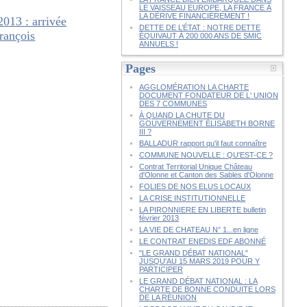
LE VAISSEAU EUROPE, LA FRANCE À
LA DÉRIVE FINANCIÈREMENT !
3 : arrivée
DETTE DE L’ÉTAT : NOTRE DETTE
ançois
ÉQUIVAUT À 200 000 ANS DE SMIC
ANNUELS !
Pages
AGGLOMÉRATION LA CHARTE
DOCUMENT FONDATEUR DE L' UNION
DES 7 COMMUNES
À QUAND LA CHUTE DU
GOUVERNEMENT ÉLISABETH BORNE
III ?
BALLADUR rapport qu'il faut connaître
COMMUNE NOUVELLE : QU'EST-CE ?
Contrat Territorial Unique Château
d'Olonne et Canton des Sables d'Olonne
FOLIES DE NOS ELUS LOCAUX
LA CRISE INSTITUTIONNELLE
LA PIRONNIERE EN LIBERTE bulletin
février 2013
LA VIE DE CHATEAU N° 1...en ligne
LE CONTRAT ENEDIS EDF ABONNÉ
"LE GRAND DÉBAT NATIONAL"
JUSQU'AU 15 MARS 2019 POUR Y
PARTICIPER
LE GRAND DÉBAT NATIONAL : LA
CHARTE DE BONNE CONDUITE LORS
DE LA RÉUNION