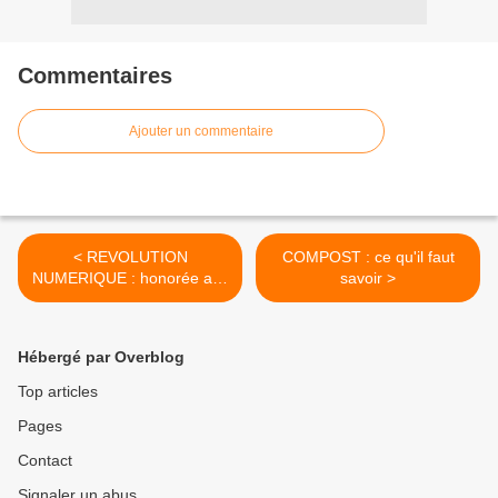
Commentaires
Ajouter un commentaire
< REVOLUTION
COMPOST : ce qu'il faut
NUMERIQUE : honorée aux
savoir >
Sables d'Olonne, une
soirée réussite...osez le
numérique en toute
Hébergé par Overblog
confiance
Top articles
Pages
Contact
Signaler un abus