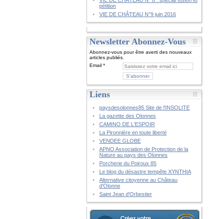
VIE DE CHÂTEAU N° 8 : spécial fusion et
pétition
VIE DE CHÂTEAU N°9 juin 2016
Newsletter Abonnez-Vous
Abonnez-vous pour être averti des nouveaux
articles publiés.
Email
Liens
paysdesolonnes85 Site de l'INSOLITE
La gazette des Olonnes
CAMINO DE L'ESPOIR
La Pironnière en toute liberté
VENDEE GLOBE
APNO Association de Protection de la
Nature au pays des Olonnes
Porcherie du Poiroux 85
Le blog du désastre tempête XYNTHIA
Alternative citoyenne au Château
d'Olonne
Saint Jean d'Orbestier