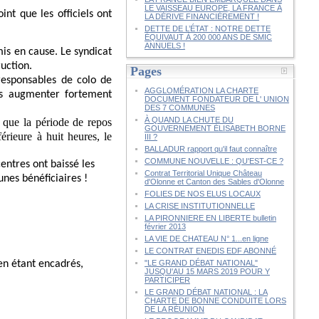
LE VAISSEAU EUROPE, LA FRANCE À
int que les officiels ont
LA DÉRIVE FINANCIÈREMENT !
DETTE DE L’ÉTAT : NOTRE DETTE
ÉQUIVAUT À 200 000 ANS DE SMIC
ANNUELS !
mis en cause. Le syndicat
ruction.
Pages
responsables de colo de
AGGLOMÉRATION LA CHARTE
ns augmenter fortement
DOCUMENT FONDATEUR DE L' UNION
DES 7 COMMUNES
À QUAND LA CHUTE DU
e que la période de repos
GOUVERNEMENT ÉLISABETH BORNE
érieure à huit heures, le
III ?
BALLADUR rapport qu'il faut connaître
COMMUNE NOUVELLE : QU'EST-CE ?
centres ont baissé les
Contrat Territorial Unique Château
unes bénéficiaires !
d'Olonne et Canton des Sables d'Olonne
FOLIES DE NOS ELUS LOCAUX
LA CRISE INSTITUTIONNELLE
LA PIRONNIERE EN LIBERTE bulletin
février 2013
LA VIE DE CHATEAU N° 1...en ligne
LE CONTRAT ENEDIS EDF ABONNÉ
"LE GRAND DÉBAT NATIONAL"
 en étant encadrés,
JUSQU'AU 15 MARS 2019 POUR Y
PARTICIPER
LE GRAND DÉBAT NATIONAL : LA
CHARTE DE BONNE CONDUITE LORS
DE LA RÉUNION