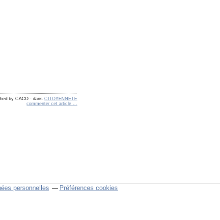
shed by CACO
-
dans
CITOYENNETE
commenter cet article
…
nées personnelles
Préférences cookies