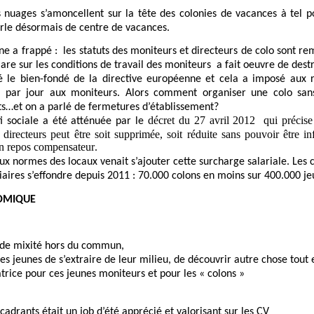
s nuages s’amoncellent sur la tête des colonies de vacances à tel po
parle désormais de centre de vacances.
e a frappé : les statuts des moniteurs et directeurs de colo sont re
are sur les conditions de travail des moniteurs a fait oeuvre de dest
mé le bien-fondé de la directive européenne et cela a imposé aux 
 par jour aux moniteurs. Alors comment organiser une colo sa
s…et on a parlé de fermetures d’établissement?
décret du 27 avril 2012
qui précis
ti sociale a été atténuée par le
directeurs peut être soit supprimée, soit réduite sans pouvoir être inf
’un repos compensateur
.
 aux normes des locaux venait s’ajouter cette surcharge salariale. Les 
iaires s’effondre depuis 2011 : 70.000 colons en moins sur 400.000 je
NOMIQUE
eu de mixité hors du commun,
es jeunes de s’extraire de leur milieu, de découvrir autre chose tout
atrice pour ces jeunes moniteurs et pour les « colons »
ncadrants était un job d’été apprécié et valorisant sur les CV