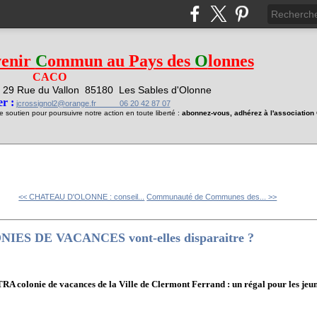
venir
C
ommun au Pays des
O
lonnes
CACO
29 Rue du Vallon
85180 Les Sables d'Olonne
1
r :
jcrossignol2@orange.fr 06 20 42 87 07
soutien pour poursuivre notre action en toute liberté :
abonnez-vous, adhérez à l'associatio
<< CHATEAU D'OLONNE : conseil...
Communauté de Communes des... >>
ES DE VACANCES vont-elles disparaitre ?
A colonie de vacances de la Ville de Clermont Ferrand : un régal pour les jeu