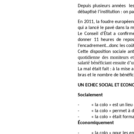
Depuis plusieurs années
le
débaptisé l’institution : on 
En 2011, la foudre européenn
qui a lancé le pavé dans la m
Le Conseil d’État a confir
donner 11 heures de repos
l’encadrement…donc les coût
Cette disposition sociale an
quotidienne des moniteurs et 
salarié bénéficiant ensuite d
La mal était fait : à la mise
bras et le nombre de bénéfic
UN ECHEC SOCIAL ET ECO
Socialement
-
« la colo » est un li
-
« la colo » permet à d
-
« la colo » était form
Économiquement
-
« la colo » pour les e