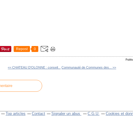
Repost
0
Publi
<< CHATEAU D'OLONNE : conseil...
Communauté de Communes des... >>
mentaire
Top articles
Contact
Signaler un abus
C.G.U.
Cookies et don