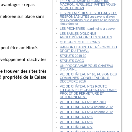
LE PROGRAMME DU CANDIDAT
 avantages : repas,
MACRON, AVRIL 2017, FAITES VOUS-
MÊME LE BILAN
LES INTEMPÉRIES, LES DÉGATS, LES
méliorée sur place sans
RESPONSABILITÉS :essayons d'avoir
des explications que la presse ne peut ou
n'ose donner
LES PECHERIES : patrimoine à sauver
LES SABLES D'OLONNE
AGGLOMÉRATION : LES STATUTS
QU’EST-CE QUE LE CNR ?
RAPPORT BADINTER : RÉFORME DU
s peut être amélioré.
DROIT DU TRAVAIL
STATUTS 2019 10
éveloppement d’activités
STATUTS CACO
UN PROGRAMME POUR CHATEAU
D'OLONNE
 trouver des sites très
VIE DE CHÂTEAU N° 10, FUSION DES
 propriété de la Caisse
COMMUNES, CONSULTATION 11
DÉCEMBRE 2016
VIE DE CHÂTEAU N°12 ROUTE
LITTORALE DE CHÂTEAU D'OLONNE
PROJET DE FERMETURE ET
DÉTOURNEMENT
VIE DE CHATEAU N°3 déc 2011
VIE DE CHATEAU N° 4 octobre 2012
VIE DE CHATEAU N° 4 octobre 2012
VIE DE CHATEAU N° 5
VIE DE CHATEAU N° 6
VIE DE CHÂTEAU N°7