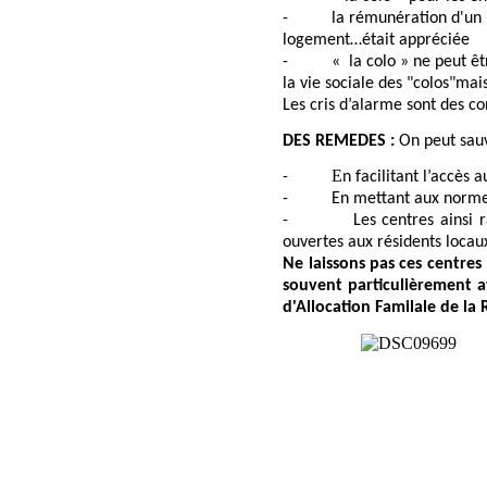
-
la rémunération d'un 
logement…était appréciée
-
« la colo » ne peut ê
la vie sociale des "colos"mais
Les cris d’alarme sont des co
DES REMEDES :
On peut sauv
E
-
n facilitant l’accès
-
En mettant aux norme
-
Les centres ainsi 
ouvertes aux résidents locau
Ne laissons pas ces centre
souvent particulièrement at
d'Allocation Familale de la 