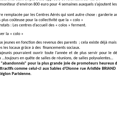
moniteur d'environ 800 euro pour 4 semaines auxquels s’ajoutent les
tre remplacée par les Centres Aérés qui sont autre chose : garderie a
 plus coûteuse pour la collectivité que la « colo »
nstats : Les centres d’accueil des « colos » ferment.
er la « colo »
 aux jeunes en fonction des revenus des parents ; cela existe déjà mai
s les locaux grâce à des
financements sociaux.
rajeunis pourraient ouvrir toute l’année et de plus servir pour le d
x …toujours en quête de salles de réunions, de salles polyvalentes…
s "abandonnés" pour la plus grande joie de promoteurs heureux de
tractifs comme celui-ci aux Sables d’Olonne rue Aristide BRIAND !
Région Parisienne.