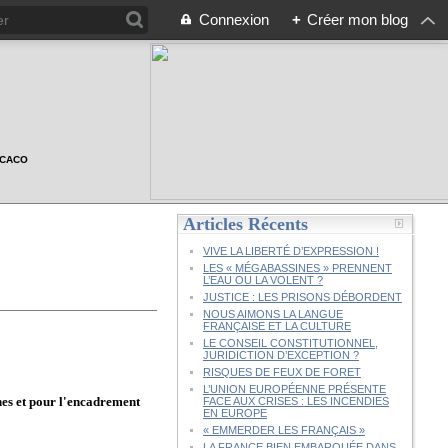
Connexion
+
Créer mon blog
n CACO
Articles Récents
VIVE LA LIBERTÉ D’EXPRESSION !
LES « MÉGABASSINES » PRENNENT
L’EAU OU LA VOLENT ?
JUSTICE : LES PRISONS DÉBORDENT
NOUS AIMONS LA LANGUE
FRANÇAISE ET LA CULTURE
LE CONSEIL CONSTITUTIONNEL,
JURIDICTION D’EXCEPTION ?
RISQUES DE FEUX DE FORET
L’UNION EUROPÉENNE PRÉSENTE
nes et pour l'encadrement
FACE AUX CRISES : LES INCENDIES
EN EUROPE
« EMMERDER LES FRANÇAIS »
LA FRANCE BIEN EMBARQUÉE DANS